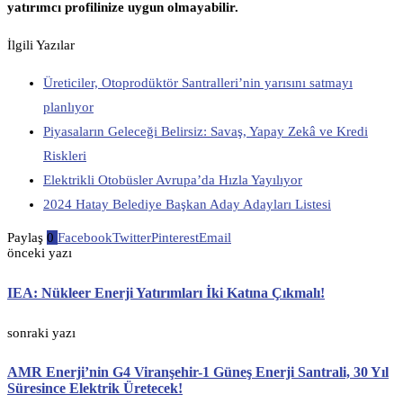
yatırımcı profilinize uygun olmayabilir.
İlgili Yazılar
Üreticiler, Otoprodüktör Santralleri’nin yarısını satmayı
planlıyor
Piyasaların Geleceği Belirsiz: Savaş, Yapay Zekâ ve Kredi
Riskleri
Elektrikli Otobüsler Avrupa’da Hızla Yayılıyor
2024 Hatay Belediye Başkan Aday Adayları Listesi
Paylaş
0
Facebook
Twitter
Pinterest
Email
önceki yazı
IEA: Nükleer Enerji Yatırımları İki Katına Çıkmalı!
sonraki yazı
AMR Enerji’nin G4 Viranşehir-1 Güneş Enerji Santrali, 30 Yıl
Süresince Elektrik Üretecek!