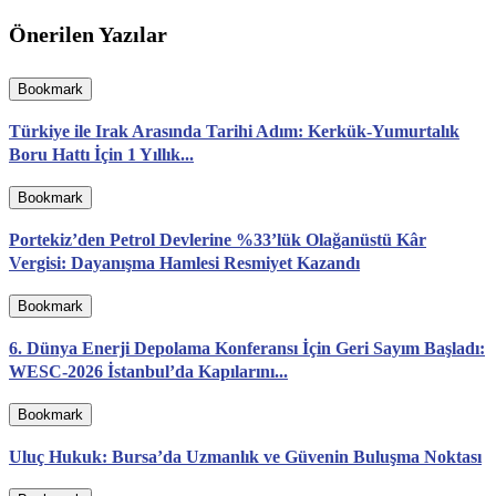
Önerilen Yazılar
Bookmark
Türkiye ile Irak Arasında Tarihi Adım: Kerkük-Yumurtalık
Boru Hattı İçin 1 Yıllık...
Bookmark
Portekiz’den Petrol Devlerine %33’lük Olağanüstü Kâr
Vergisi: Dayanışma Hamlesi Resmiyet Kazandı
Bookmark
6. Dünya Enerji Depolama Konferansı İçin Geri Sayım Başladı:
WESC-2026 İstanbul’da Kapılarını...
Bookmark
Uluç Hukuk: Bursa’da Uzmanlık ve Güvenin Buluşma Noktası