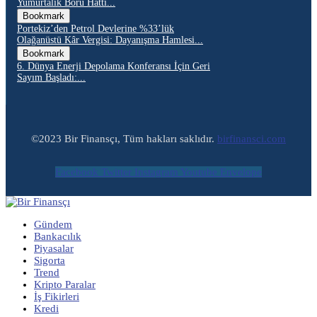
Yumurtalık Boru Hattı...
Bookmark
Portekiz’den Petrol Devlerine %33’lük
Olağanüstü Kâr Vergisi: Dayanışma Hamlesi...
Bookmark
6. Dünya Enerji Depolama Konferansı İçin Geri
Sayım Başladı:...
©2023 Bir Finansçı, Tüm hakları saklıdır.
birfinansci.com
Facebook
Twitter
Instagram
Youtube
Envelope
Gündem
Bankacılık
Piyasalar
Sigorta
Trend
Kripto Paralar
İş Fikirleri
Kredi