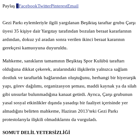
Paylaş
0
Facebook
Twitter
Pinterest
Email
Gezi Parkı eylemleriyle ilgili yargılanan Beşiktaş taraftar grubu Çarşı
üyesi 35 kişiye dair Yargıtay tarafından bozulan beraat kararlarının
ardından, dokuz yıl aradan sonra verilen ikinci beraat kararının
gerekçesi kamuoyuna duyuruldu.
Mahkeme, sanıkların tamamının Beşiktaş Spor Kulübü taraftarı
olduğuna dikkat çekerek, aralarındaki ilişkilerin yalnızca sağlam
dostluk ve taraftarlık bağlarından oluştuğunu, herhangi bir hiyerarşik
yapı, görev dağılımı, organizasyon şeması, maddi kaynak ya da silah
gibi unsurlar bulunmadığına kanaat getirdi. Ayrıca, Çarşı grubunun
yasal sosyal etkinlikler dışında yasadışı bir faaliyet içerisinde yer
almadığını belirten mahkeme, Haziran 2013’teki Gezi Parkı
protestolarıyla ilişkili olmadıklarını da vurguladı.
SOMUT DELİL YETERSİZLİĞİ