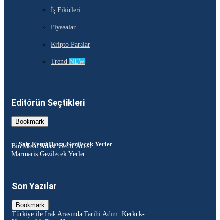
İş Fikirleri
Piyasalar
Kripto Paralar
Trend
NEW
Editörün Seçtikleri
Bookmark
Şair Kenti Datça Gezilecek Yerler
Bir Masal Adası: Sedir Adası
Marmaris Gezilecek Yerler
Son Yazılar
Bookmark
Türkiye ile Irak Arasında Tarihi Adım: Kerkük-