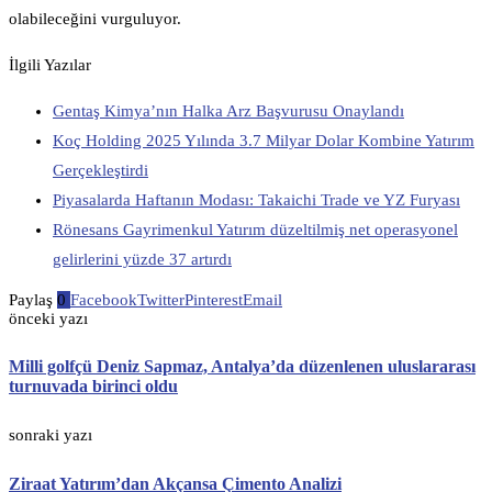
olabileceğini vurguluyor.
İlgili Yazılar
Gentaş Kimya’nın Halka Arz Başvurusu Onaylandı
Koç Holding 2025 Yılında 3.7 Milyar Dolar Kombine Yatırım
Gerçekleştirdi
Piyasalarda Haftanın Modası: Takaichi Trade ve YZ Furyası
Rönesans Gayrimenkul Yatırım düzeltilmiş net operasyonel
gelirlerini yüzde 37 artırdı
Paylaş
0
Facebook
Twitter
Pinterest
Email
önceki yazı
Milli golfçü Deniz Sapmaz, Antalya’da düzenlenen uluslararası
turnuvada birinci oldu
sonraki yazı
Ziraat Yatırım’dan Akçansa Çimento Analizi