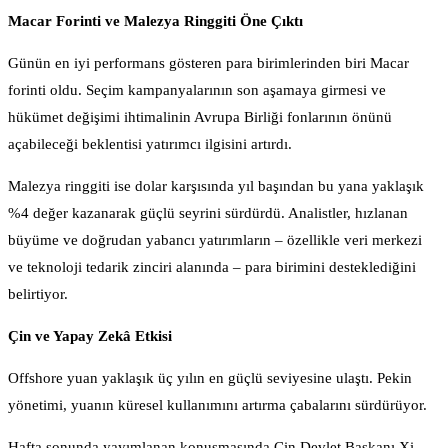
Macar Forinti ve Malezya Ringgiti Öne Çıktı
Günün en iyi performans gösteren para birimlerinden biri Macar
forinti oldu. Seçim kampanyalarının son aşamaya girmesi ve
hükümet değişimi ihtimalinin Avrupa Birliği fonlarının önünü
açabileceği beklentisi yatırımcı ilgisini artırdı.
Malezya ringgiti ise dolar karşısında yıl başından bu yana yaklaşık
%4 değer kazanarak güçlü seyrini sürdürdü. Analistler, hızlanan
büyüme ve doğrudan yabancı yatırımların – özellikle veri merkezi
ve teknoloji tedarik zinciri alanında – para birimini desteklediğini
belirtiyor.
Çin ve Yapay Zekâ Etkisi
Offshore yuan yaklaşık üç yılın en güçlü seviyesine ulaştı. Pekin
yönetimi, yuanın küresel kullanımını artırma çabalarını sürdürüyor.
Hafta sonunda yayımlanan konuşmasında Çin Devlet Başkanı Xi