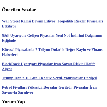
Önerilen Yazılar
Wall Street Rallisi Devam Ediyor: Jeopolitik Riskler Piyasaları
Etkiliyor
S&P Uyarıyor: Gelişen Piyasalar Yeni Not İndirimi Dalgasının
Eşiğinde
Küresel Piyasalarda 7 Trilyon Dolarlık Değer Kaybı ve Finans
Haberleri
BlackRock Uyarıyor: Piyasalar İran Savaşı Riskini Hafife
Alıyor
Trump İran’a 10 Gün Ek Süre Verdi, Yatırımcılar Endişeli
Petrol Fiyatları Yükseldi, Borsalar Geriledi: Piyasalar İran
Savaşıyla Sarsılıyor
Yorum Yap