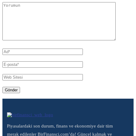
Piyasalardaki son durum, finans ve ekonomiye dair tüm
merak edilenler BirFinansci.com’da! Güncel kalmak ve