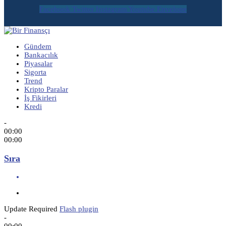
Facebook
Twitter
Instagram
Youtube
Envelope
Gündem
Bankacılık
Piyasalar
Sigorta
Trend
Kripto Paralar
İş Fikirleri
Kredi
-
00:00
00:00
Sıra
Update Required
Flash plugin
-