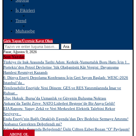
Sigorta
İş Fikirleri
Trend
Muhasebe
Giriş Yapın/Ücretsiz Kayıt Olun
Ara
Pazar, Ağustos 9, 2026
Son Yazılar
Türkiye ile Irak Arasında Tarihi Adım: Kerkük-Yumurtalık Boru Hattı İçin 1...
Portekiz’den Petrol Devlerine ’lük Olağanüstü Kâr Vergisi: Dayanışma
Hamlesi Resmiyet Kazandı
6. Dünya Enerji Depolama Konferansı İçin Geri Sayım Başladı: WESC-2026
İstanbul’da...
Yenilenebilir Enerjide Yeni Dönem: GES ve RES Yatırımlarında İmar ve
Ruhsat...
Uluç Hukuk: Bursa’da Uzmanlık ve Güvenin Buluşma Noktası
Ankara’da Tarihi Zirve: NATO Liderleri Beştepe’de Bir Araya Geldi!
EIA Raporu: Yapay Zekâ ve Veri Merkezleri Elektrik Talebini Rekor
Seviyeye...
Enda Enerji’nin Bağlı Ortaklığı Egenda’dan Dev Bedelsiz Sermaye Artırımı!
Arabanız Gerçekten Değerlendi mi?
Yılın Set Aşkı Sonunda Belgelendi! Ünlü Çiftten Ezber Bozan “O” Paylaşım!
ABONE OL