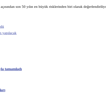
 açısından son 50 yılın en büyük risklerinden biri olarak değerlendiriliyo
rdü
m yapılacak
ıyla tamamladı
arı