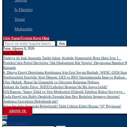
Sigorta
İş Fikirleri
Trend
Muhasebe
Giriş Yapın/Ücretsiz Kayıt Olun
Ara
Pazar, Ağustos 9, 2026
Son Yazılar
Türkiye ile Irak Arasında Tarihi Adım: Kerkük-Yumurtalık Boru Hattı İçin 1...
Portekiz’den Petrol Devlerine ’lük Olağanüstü Kâr Vergisi: Dayanışma Hamlesi 
Kazandı
6. Dünya Enerji Depolama Konferansı İçin Geri Sayım Başladı: WESC-2026 İstan
Yenilenebilir Enerjide Yeni Dönem: GES ve RES Yatırımlarında İmar ve Ruhsat..
Uluç Hukuk: Bursa’da Uzmanlık ve Güvenin Buluşma Noktası
Ankara’da Tarihi Zirve: NATO Liderleri Beştepe’de Bir Araya Geldi!
EIA Raporu: Yapay Zekâ ve Veri Merkezleri Elektrik Talebini Rekor Seviyeye...
Enda Enerji’nin Bağlı Ortaklığı Egenda’dan Dev Bedelsiz Sermaye Artırımı!
Arabanız Gerçekten Değerlendi mi?
Yılın Set Aşkı Sonunda Belgelendi! Ünlü Çiftten Ezber Bozan “O” Paylaşım!
ABONE OL