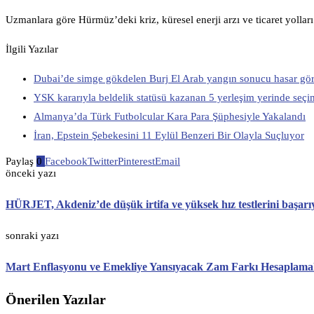
Uzmanlara göre Hürmüz’deki kriz, küresel enerji arzı ve ticaret yolları
İlgili Yazılar
Dubai’de simge gökdelen Burj El Arab yangın sonucu hasar gö
YSK kararıyla beldelik statüsü kazanan 5 yerleşim yerinde seçi
Almanya’da Türk Futbolcular Kara Para Şüphesiyle Yakalandı
İran, Epstein Şebekesini 11 Eylül Benzeri Bir Olayla Suçluyor
Paylaş
0
Facebook
Twitter
Pinterest
Email
önceki yazı
HÜRJET, Akdeniz’de düşük irtifa ve yüksek hız testlerini başar
sonraki yazı
Mart Enflasyonu ve Emekliye Yansıyacak Zam Farkı Hesaplamal
Önerilen Yazılar