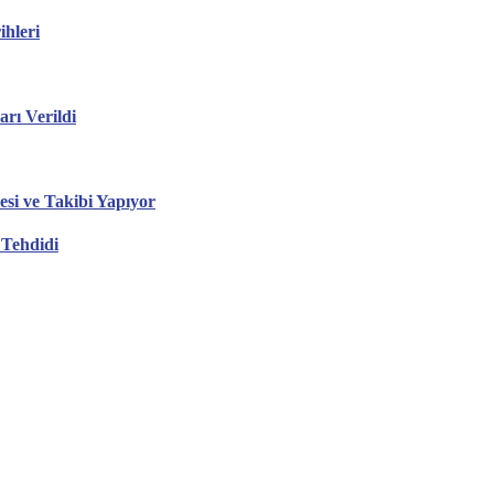
hleri
ı Verildi
esi ve Takibi Yapıyor
 Tehdidi