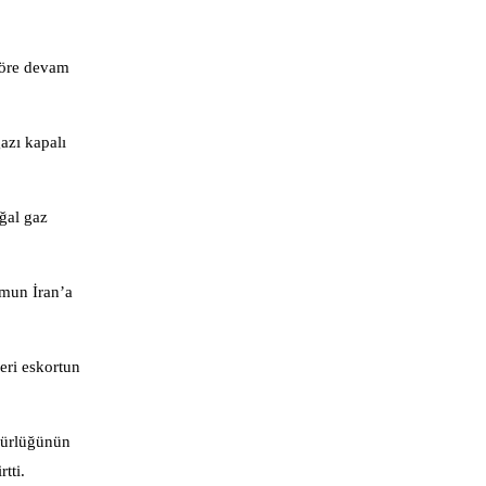
göre devam
azı kapalı
ğal gaz
umun İran’a
eri eskortun
gürlüğünün
tti.