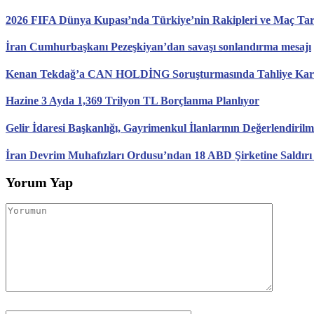
2026 FIFA Dünya Kupası’nda Türkiye’nin Rakipleri ve Maç Tari
İran Cumhurbaşkanı Pezeşkiyan’dan savaşı sonlandırma mesajı
Kenan Tekdağ’a CAN HOLDİNG Soruşturmasında Tahliye Karar
Hazine 3 Ayda 1,369 Trilyon TL Borçlanma Planlıyor
Gelir İdaresi Başkanlığı, Gayrimenkul İlanlarının Değerlendirilm
İran Devrim Muhafızları Ordusu’ndan 18 ABD Şirketine Saldırı
Yorum Yap