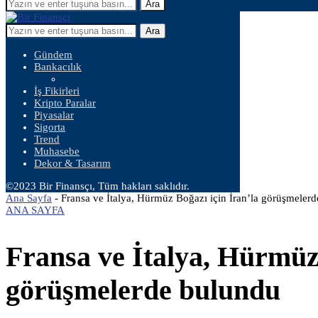
Ara
Ara
Gündem
Bankacılık
İş Fikirleri
Kripto Paralar
Piyasalar
Sigorta
Trend
Muhasebe
Dekor & Tasarım
©2023 Bir Finansçı, Tüm hakları saklıdır.
Ana Sayfa
-
Fransa ve İtalya, Hürmüz Boğazı için İran’la görüşmeler
ANA SAYFA
Fransa ve İtalya, Hürmüz 
görüşmelerde bulundu