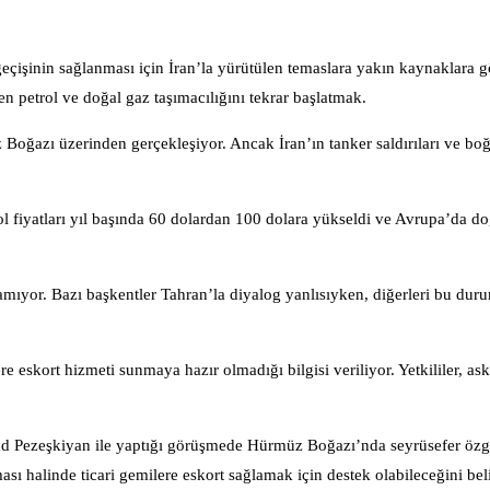
eçişinin sağlanması için İran’la yürütülen temaslara yakın kaynaklara 
den petrol ve doğal gaz taşımacılığını tekrar başlatmak.
oğazı üzerinden gerçekleşiyor. Ancak İran’ın tanker saldırıları ve boğ
l fiyatları yıl başında 60 dolardan 100 dolara yükseldi ve Avrupa’da do
anamıyor. Bazı başkentler Tahran’la diyalog yanlısıyken, diğerleri bu dur
eskort hizmeti sunmaya hazır olmadığı bilgisi veriliyor. Yetkililer, ask
Pezeşkiyan ile yaptığı görüşmede Hürmüz Boğazı’nda seyrüsefer öz
ı halinde ticari gemilere eskort sağlamak için destek olabileceğini belir