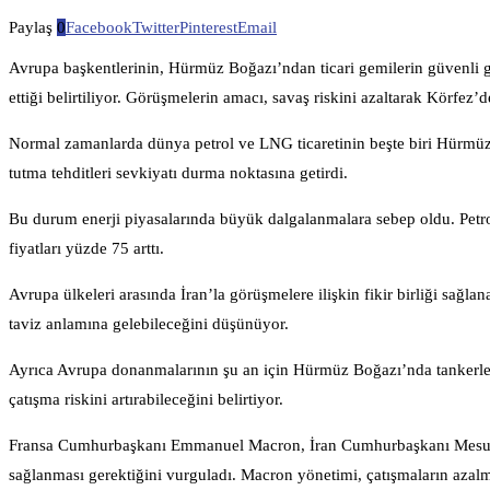
Paylaş
0
Facebook
Twitter
Pinterest
Email
Avrupa başkentlerinin, Hürmüz Boğazı’ndan ticari gemilerin güvenli g
ettiği belirtiliyor. Görüşmelerin amacı, savaş riskini azaltarak Körfez’
Normal zamanlarda dünya petrol ve LNG ticaretinin beşte biri Hürmüz B
tutma tehditleri sevkiyatı durma noktasına getirdi.
Bu durum enerji piyasalarında büyük dalgalanmalara sebep oldu. Petro
fiyatları yüzde 75 arttı.
Avrupa ülkeleri arasında İran’la görüşmelere ilişkin fikir birliği sağl
taviz anlamına gelebileceğini düşünüyor.
Ayrıca Avrupa donanmalarının şu an için Hürmüz Boğazı’nda tankerlere 
çatışma riskini artırabileceğini belirtiyor.
Fransa Cumhurbaşkanı Emmanuel Macron, İran Cumhurbaşkanı Mesud 
sağlanması gerektiğini vurguladı. Macron yönetimi, çatışmaların azalmas