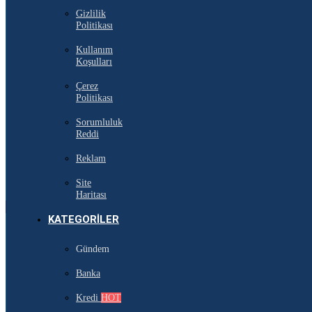
Gizlilik
Politikası
Kullanım
Koşulları
Çerez
Politikası
Sorumluluk
Reddi
Reklam
Site
Haritası
KATEGORILER
Gündem
Banka
Kredi
HOT