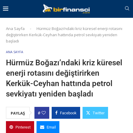
Ana Sayfa
-
Hürmüz Boğazı’ndaki kriz küresel enerji rotasını
değiştirirken Kerkük-Ceyhan hattında petrol sevkiyatı yeniden
başladı
ANA SAYFA
Hürmüz Boğazı’ndaki kriz küresel
enerji rotasını değiştirirken
Kerkük-Ceyhan hattında petrol
sevkiyatı yeniden başladı
0
PAYLAŞ
Facebook
Twitter
Pinterest
Email