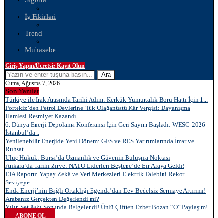
Sigorta
İş Fikirleri
Trend
Muhasebe
Giriş Yapın/Ücretsiz Kayıt Olun
Ara
Cuma, Ağustos 7, 2026
Son Yazılar
Türkiye ile Irak Arasında Tarihi Adım: Kerkük-Yumurtalık Boru Hattı İçin 1...
Portekiz’den Petrol Devlerine ’lük Olağanüstü Kâr Vergisi: Dayanışma
Hamlesi Resmiyet Kazandı
6. Dünya Enerji Depolama Konferansı İçin Geri Sayım Başladı: WESC-2026
İstanbul’da...
Yenilenebilir Enerjide Yeni Dönem: GES ve RES Yatırımlarında İmar ve
Ruhsat...
Uluç Hukuk: Bursa’da Uzmanlık ve Güvenin Buluşma Noktası
Ankara’da Tarihi Zirve: NATO Liderleri Beştepe’de Bir Araya Geldi!
EIA Raporu: Yapay Zekâ ve Veri Merkezleri Elektrik Talebini Rekor
Seviyeye...
Enda Enerji’nin Bağlı Ortaklığı Egenda’dan Dev Bedelsiz Sermaye Artırımı!
Arabanız Gerçekten Değerlendi mi?
Yılın Set Aşkı Sonunda Belgelendi! Ünlü Çiftten Ezber Bozan “O” Paylaşım!
ABONE OL