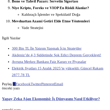
Bono ve Tahvil Pazarı: Servetin Sigortası
Niye Kripto, Foreks ve VIOP En Riskli Alanlar?
Kaldıraçlı İşlemler ve Spekülatif Doğa
Mevduattan Azami Getiri Elde Etme Yöntemleri
Vade Stratejisi
İlgili Yazılar
300 Bin TL İle Yatırım Yapmak İçin Stratejiler
Akdeniz’de 4,3 Şiddetinde Şok Edici Deprem Gerçekleşti!
Avrupa Merkez Bankası Faiz Kararı ve Piyasalar
Elektrik fiyatları 15 Aralık 2025’te yükseldi: Güncel Rakam
2877.78 TL
Paylaş
0
Facebook
Twitter
Pinterest
Email
önceki yazı
Yapay Zeka Ajan Ekonomisi: İş Dünyasını Nasıl Etkiliyor?
sonraki yazı