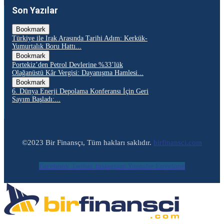
Son Yazılar
Bookmark
Türkiye ile Irak Arasında Tarihi Adım: Kerkük-
Yumurtalık Boru Hattı...
Bookmark
Portekiz’den Petrol Devlerine %33’lük
Olağanüstü Kâr Vergisi: Dayanışma Hamlesi...
Bookmark
6. Dünya Enerji Depolama Konferansı İçin Geri
Sayım Başladı:...
©2023 Bir Finansçı, Tüm hakları saklıdır.
birfinansci.com
Facebook
Twitter
Instagram
Youtube
Envelope