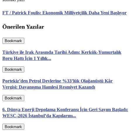
FT / Patrick Foulis: Ekonomik Milliyetçilik Daha Yeni Başlıyor
Önerilen Yazılar
Bookmark
Türkiye ile Irak Arasında Tarihi Adım: Kerkük-Yumurtalık
Boru Hattı İçin 1 Yıllık...
Bookmark
Portekiz’den Petrol Devlerine %33’lük Olağanüstü Kâr
Vergisi: Dayanışma Hamlesi Resmiyet Kazandı
Bookmark
6. Dünya Enerji Depolama Konferansı İçin Geri Sayım Başladı:
WESC-2026 İstanbul’da Kapılarını...
Bookmark