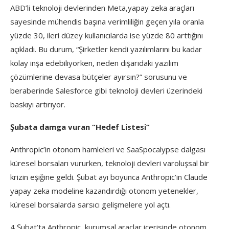
ABD’li teknoloji devlerinden Meta,yapay zeka araçları
sayesinde mühendis başına verimliliğin geçen yıla oranla
yüzde 30, ileri düzey kullanıcılarda ise yüzde 80 arttığını
açıkladı. Bu durum, “Şirketler kendi yazılımlarını bu kadar
kolay inşa edebiliyorken, neden dışarıdaki yazılım
çözümlerine devasa bütçeler ayırsın?” sorusunu ve
beraberinde Salesforce gibi teknoloji devleri üzerindeki
baskıyı artırıyor.
Şubata damga vuran “Hedef Listesi”
Anthropic’in otonom hamleleri ve SaaSpocalypse dalgası
küresel borsaları vururken, teknoloji devleri varoluşsal bir
krizin eşiğine geldi. Şubat ayı boyunca Anthropic’in Claude
yapay zeka modeline kazandırdığı otonom yetenekler,
küresel borsalarda sarsıcı gelişmelere yol açtı.
4 Şubat’ta Anthropic, kurumsal araçlar içerisinde otonom