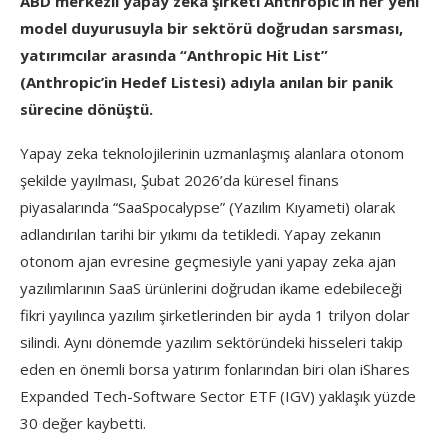
ABD merkezli yapay zeka şirketi Anthropic’in her yeni
model duyurusuyla bir sektörü doğrudan sarsması,
yatırımcılar arasında “Anthropic Hit List”
(Anthropic’in Hedef Listesi) adıyla anılan bir panik
sürecine dönüştü.
Yapay zeka teknolojilerinin uzmanlaşmış alanlara otonom
şekilde yayılması, Şubat 2026’da küresel finans
piyasalarında “SaaSpocalypse” (Yazılım Kıyameti) olarak
adlandırılan tarihi bir yıkımı da tetikledi. Yapay zekanın
otonom ajan evresine geçmesiyle yani yapay zeka ajan
yazılımlarının SaaS ürünlerini doğrudan ikame edebileceği
fikri yayılınca yazılım şirketlerinden bir ayda 1 trilyon dolar
silindi. Aynı dönemde yazılım sektöründeki hisseleri takip
eden en önemli borsa yatırım fonlarından biri olan iShares
Expanded Tech-Software Sector ETF (IGV) yaklaşık yüzde
30 değer kaybetti.