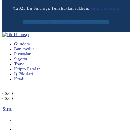
©2023 Bir Finansçı, Tüm hakları saklıdır.
birfinansci.com
Facebook
Twitter
Instagram
Youtube
Envelope
Gündem
Bankacılık
Piyasalar
Sigorta
Trend
Kripto Paralar
İş Fikirleri
Kredi
-
00:00
00:00
Sıra