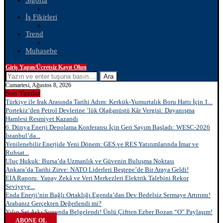
Sigorta
İş Fikirleri
Trend
Muhasebe
Giriş Yapın/Ücretsiz Kayıt Olun
Ara
Cumartesi, Ağustos 8, 2026
Son Yazılar
Türkiye ile Irak Arasında Tarihi Adım: Kerkük-Yumurtalık Boru Hattı İçin 1...
Portekiz’den Petrol Devlerine ’lük Olağanüstü Kâr Vergisi: Dayanışma
Hamlesi Resmiyet Kazandı
6. Dünya Enerji Depolama Konferansı İçin Geri Sayım Başladı: WESC-2026
İstanbul’da...
Yenilenebilir Enerjide Yeni Dönem: GES ve RES Yatırımlarında İmar ve
Ruhsat...
Uluç Hukuk: Bursa’da Uzmanlık ve Güvenin Buluşma Noktası
Ankara’da Tarihi Zirve: NATO Liderleri Beştepe’de Bir Araya Geldi!
EIA Raporu: Yapay Zekâ ve Veri Merkezleri Elektrik Talebini Rekor
Seviyeye...
Enda Enerji’nin Bağlı Ortaklığı Egenda’dan Dev Bedelsiz Sermaye Artırımı!
Arabanız Gerçekten Değerlendi mi?
Yılın Set Aşkı Sonunda Belgelendi! Ünlü Çiftten Ezber Bozan “O” Paylaşım!
ABONE OL