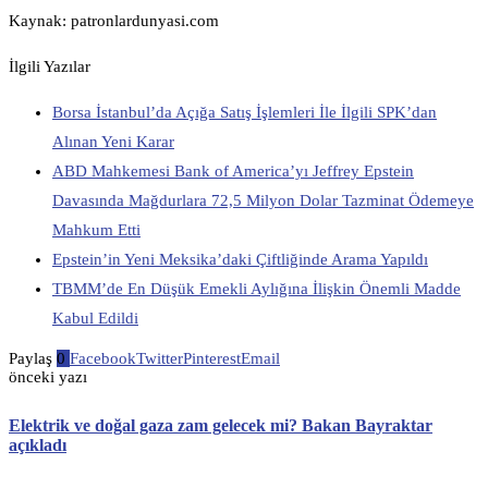
Kaynak: patronlardunyasi.com
İlgili Yazılar
Borsa İstanbul’da Açığa Satış İşlemleri İle İlgili SPK’dan
Alınan Yeni Karar
ABD Mahkemesi Bank of America’yı Jeffrey Epstein
Davasında Mağdurlara 72,5 Milyon Dolar Tazminat Ödemeye
Mahkum Etti
Epstein’in Yeni Meksika’daki Çiftliğinde Arama Yapıldı
TBMM’de En Düşük Emekli Aylığına İlişkin Önemli Madde
Kabul Edildi
Paylaş
0
Facebook
Twitter
Pinterest
Email
önceki yazı
Elektrik ve doğal gaza zam gelecek mi? Bakan Bayraktar
açıkladı