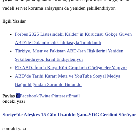
vadeli servet koruma anlayışını da yeniden şekillendiriyor.
İlgili Yazılar
Forbes 2025 Listesindeki Kalder’in Kurucusu Gökçe Güven
ABD’de Dolandırıcılık İddiasıyla Tutuklandı
Türkiye, Mısır ve Pakistan ABD-İran İlişkilerini Yeniden
Şekillendiriyor, İsrail Endişeleniyor
FT: ABD, İran’a Karşı Kürt Gruplarla Görüşmeler Yapıyor
ABD’de Tarihi Karar: Meta ve YouTube Sosyal Medya
Bağımlılığından Sorumlu Bulundu
Paylaş
0
Facebook
Twitter
Pinterest
Email
önceki yazı
Suriye’de Ateşkes 15 Gün Uzatıldı: Şam–SDG Gerilimi Sürüyor
sonraki yazı