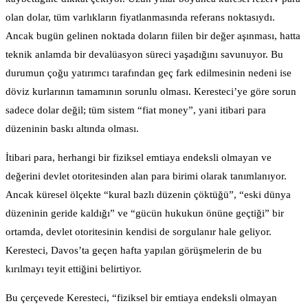
olan dolar, tüm varlıkların fiyatlanmasında referans noktasıydı.
Ancak bugün gelinen noktada doların fiilen bir değer aşınması, hatta
teknik anlamda bir devalüasyon süreci yaşadığını savunuyor. Bu
durumun çoğu yatırımcı tarafından geç fark edilmesinin nedeni ise
döviz kurlarının tamamının sorunlu olması. Keresteci’ye göre sorun
sadece dolar değil; tüm sistem “fiat money”, yani itibari para
düzeninin baskı altında olması.
İtibari para, herhangi bir fiziksel emtiaya endeksli olmayan ve
değerini devlet otoritesinden alan para birimi olarak tanımlanıyor.
Ancak küresel ölçekte “kural bazlı düzenin çöktüğü”, “eski dünya
düzeninin geride kaldığı” ve “gücün hukukun önüne geçtiği” bir
ortamda, devlet otoritesinin kendisi de sorgulanır hale geliyor.
Keresteci, Davos’ta geçen hafta yapılan görüşmelerin de bu
kırılmayı teyit ettiğini belirtiyor.
Bu çerçevede Keresteci, “fiziksel bir emtiaya endeksli olmayan