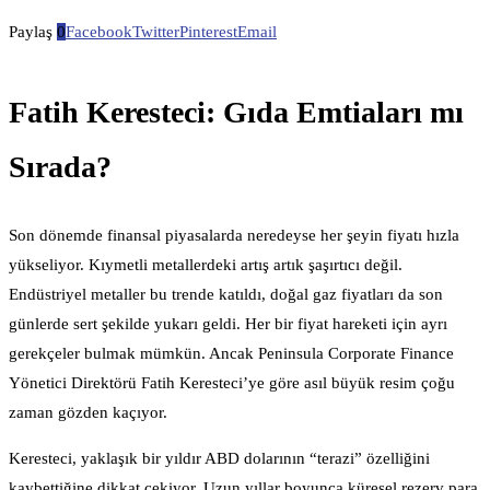
Paylaş
0
Facebook
Twitter
Pinterest
Email
Fatih Keresteci: Gıda Emtiaları mı
Sırada?
Son dönemde finansal piyasalarda neredeyse her şeyin fiyatı hızla
yükseliyor. Kıymetli metallerdeki artış artık şaşırtıcı değil.
Endüstriyel metaller bu trende katıldı, doğal gaz fiyatları da son
günlerde sert şekilde yukarı geldi. Her bir fiyat hareketi için ayrı
gerekçeler bulmak mümkün. Ancak Peninsula Corporate Finance
Yönetici Direktörü Fatih Keresteci’ye göre asıl büyük resim çoğu
zaman gözden kaçıyor.
Keresteci, yaklaşık bir yıldır ABD dolarının “terazi” özelliğini
kaybettiğine dikkat çekiyor. Uzun yıllar boyunca küresel rezerv para