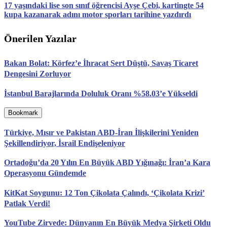
17 yaşındaki lise son sınıf öğrencisi Ayşe Çebi, kartingte 54
kupa kazanarak adını motor sporları tarihine yazdırdı
Önerilen Yazılar
Bakan Bolat: Körfez’e İhracat Sert Düştü, Savaş Ticaret
Dengesini Zorluyor
İstanbul Barajlarında Doluluk Oranı %58.03’e Yükseldi
Bookmark
Türkiye, Mısır ve Pakistan ABD-İran İlişkilerini Yeniden
Şekillendiriyor, İsrail Endişeleniyor
Ortadoğu’da 20 Yılın En Büyük ABD Yığınağı: İran’a Kara
Operasyonu Gündemde
KitKat Soygunu: 12 Ton Çikolata Çalındı, ‘Çikolata Krizi’
Patlak Verdi!
YouTube Zirvede: Dünyanın En Büyük Medya Şirketi Oldu