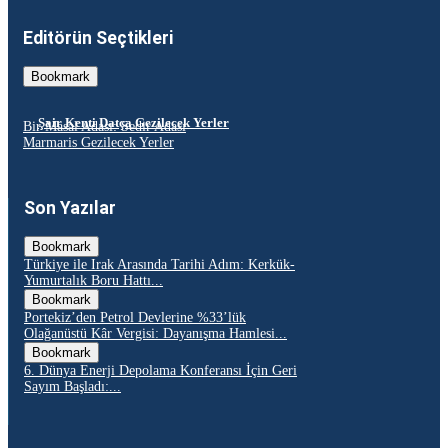
Editörün Seçtikleri
Bookmark
Şair Kenti Datça Gezilecek Yerler
Bir Masal Adası: Sedir Adası
Marmaris Gezilecek Yerler
Son Yazılar
Bookmark
Türkiye ile Irak Arasında Tarihi Adım: Kerkük-
Yumurtalık Boru Hattı...
Bookmark
Portekiz’den Petrol Devlerine %33’lük
Olağanüstü Kâr Vergisi: Dayanışma Hamlesi...
Bookmark
6. Dünya Enerji Depolama Konferansı İçin Geri
Sayım Başladı:...