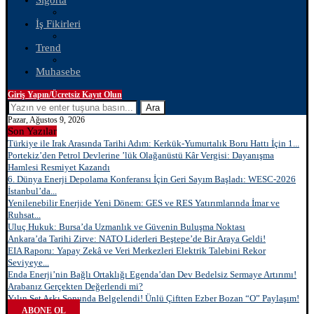
Sigorta
İş Fikirleri
Trend
Muhasebe
Giriş Yapın/Ücretsiz Kayıt Olun
Ara
Pazar, Ağustos 9, 2026
Son Yazılar
Türkiye ile Irak Arasında Tarihi Adım: Kerkük-Yumurtalık Boru Hattı İçin 1...
Portekiz’den Petrol Devlerine ’lük Olağanüstü Kâr Vergisi: Dayanışma
Hamlesi Resmiyet Kazandı
6. Dünya Enerji Depolama Konferansı İçin Geri Sayım Başladı: WESC-2026
İstanbul’da...
Yenilenebilir Enerjide Yeni Dönem: GES ve RES Yatırımlarında İmar ve
Ruhsat...
Uluç Hukuk: Bursa’da Uzmanlık ve Güvenin Buluşma Noktası
Ankara’da Tarihi Zirve: NATO Liderleri Beştepe’de Bir Araya Geldi!
EIA Raporu: Yapay Zekâ ve Veri Merkezleri Elektrik Talebini Rekor
Seviyeye...
Enda Enerji’nin Bağlı Ortaklığı Egenda’dan Dev Bedelsiz Sermaye Artırımı!
Arabanız Gerçekten Değerlendi mi?
Yılın Set Aşkı Sonunda Belgelendi! Ünlü Çiftten Ezber Bozan “O” Paylaşım!
ABONE OL