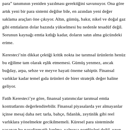
para” tanımının yeniden yazılması gerektiğini savunuyor. Ona göre
artık yeni bir para sistemi değilse bile, en azından yeni değer
saklama araçları öne çıkıyor. Altın, gümüş, bakır, nikel ve doğal gaz
gibi emtiaların dolar bazında yükselmesi bu nedenle tesadüf değil.
Sorunun kaynağı emtia kıtlığı kadar, doların satın alma gücündeki
erime.
Keresteci’nin dikkat çektiği kritik nokta ise tarımsal ürünlerin henüz
bu eğilime tam olarak eşlik etmemesi. Gümüş yenmez, ancak
buğday, arpa, sebze ve meyve hayati öneme sahiptir. Finansal
varlıklar kadar temel gıda ürünleri de birer stratejik değer haline
geliyor.
Fatih Keresteci’ye göre, finansal yatırımcılar tarımsal emtia
kontratlarını değerlendirebilir. Finansal piyasalarda yer almayanlar
içinse mesaj daha net: tarla, bahçe, fidanlık, zeytinlik gibi reel
varlıklara yönelmekte gecikilmemeli. Küresel para sisteminde
yaşanan bu paradigmatik kırılma, yalnızca portföyleri değil, uzun