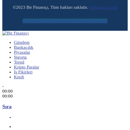
©2023 Bir Finansçı, Tüm hakları saklıdır.
birfinansci.com
Facebook
Twitter
Instagram
Youtube
Envelope
Gündem
Bankacılık
Piyasalar
Sigorta
Trend
Kripto Paralar
İş Fikirleri
Kredi
-
00:00
00:00
Sıra