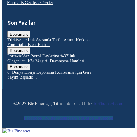
Marmaris Gezilecek Yerler
Son Yazılar
Bookmark
Türkiye ile Irak Arasında Tarihi Adım: Kerkük-
Yumurtalık Boru Hattı...
Bookmark
Portekiz’den Petrol Devlerine %33’lük
Olağanüstü Kâr Vergisi: Dayanışma Hamlesi...
Bookmark
6. Dünya Enerji Depolama Konferansı İçin Geri
Sayım Başladı:...
©2023 Bir Finansçı, Tüm hakları saklıdır.
birfinansci.com
Facebook
Twitter
Instagram
Youtube
Envelope