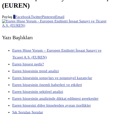
(EUREN)
Paylaş
0
Facebook
Twitter
Pinterest
Email
Yazı Başlıkları
Euren Hisse Yorum – Europen Endüstri İnşaat Sanayi ve
Ticaret A.Ş. (EUREN)
Euren hissesi nedir?
Euren hissesinin trend analizi
Euren hissesinin sonuçları ve potansiyel kazançlar
Euren hissesinin önemli haberleri ve etkileri
Euren hissesinin sektörel analizi
Euren hissesinin analizinde dikkat edilmesi gerekenler
Euren hissesini diğer hisselerden ayıran özellikler
Sık Sorulan Sorular