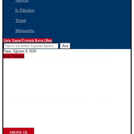
Sigorta
İş Fikirleri
Trend
Muhasebe
Giriş Yapın/Ücretsiz Kayıt Olun
Ara
Pazar, Ağustos 9, 2026
Son Yazılar
ABONE OL