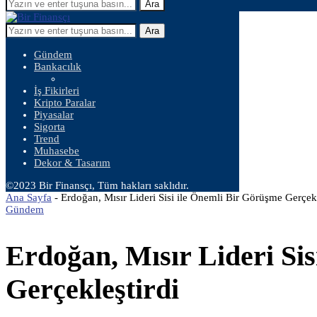
Ara
Ara
Gündem
Bankacılık
İş Fikirleri
Kripto Paralar
Piyasalar
Sigorta
Trend
Muhasebe
Dekor & Tasarım
©2023 Bir Finansçı, Tüm hakları saklıdır.
Ana Sayfa
-
Erdoğan, Mısır Lideri Sisi ile Önemli Bir Görüşme Gerçekl
Gündem
Erdoğan, Mısır Lideri Si
Gerçekleştirdi