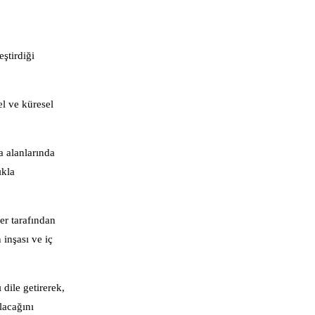
ştirdiği
el ve küresel
a alanlarında
ıkla
er tarafından
inşası ve iç
dile getirerek,
lacağını