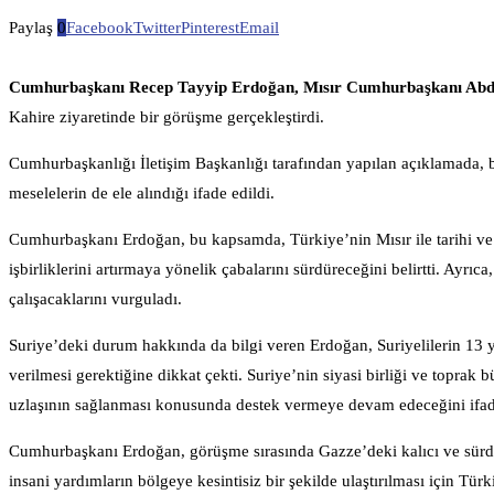
Paylaş
0
Facebook
Twitter
Pinterest
Email
Cumhurbaşkanı Recep Tayyip Erdoğan,
Mısır Cumhurbaşkanı Abdül
Kahire ziyaretinde
bir görüşme gerçekleştirdi.
Cumhurbaşkanlığı İletişim Başkanlığı tarafından yapılan açıklamada, bu t
meselelerin de ele alındığı ifade edildi.
Cumhurbaşkanı Erdoğan, bu kapsamda, Türkiye’nin Mısır ile tarihi ve 
işbirliklerini artırmaya yönelik çabalarını sürdüreceğini belirtti. Ayrıca
çalışacaklarını vurguladı.
Suriye’deki durum hakkında da bilgi veren Erdoğan, Suriyelilerin 13 yıld
verilmesi gerektiğine dikkat çekti. Suriye’nin siyasi birliği ve topr
uzlaşının sağlanması konusunda destek vermeye devam edeceğini ifade
Cumhurbaşkanı Erdoğan, görüşme sırasında Gazze’deki kalıcı ve sürdürü
insani yardımların bölgeye kesintisiz bir şekilde ulaştırılması için Tü