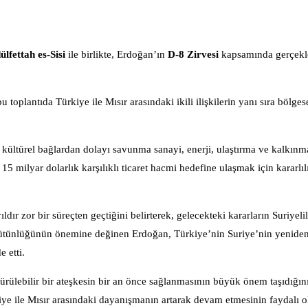
fettah es-Sisi
ile birlikte,
Erdoğan’ın
D-8 Zirvesi
kapsamında gerçekle
oplantıda Türkiye ile Mısır arasındaki ikili ilişkilerin yanı sıra bölges
kültürel bağlardan dolayı savunma sanayi, enerji, ulaştırma ve kalkınm
, 15 milyar dolarlık karşılıklı ticaret hacmi hedefine ulaşmak için kararlıl
ır zor bir süreçten geçtiğini belirterek, gelecekteki kararların Suriyelil
ak bütünlüğünün önemine değinen Erdoğan, Türkiye’nin Suriye’nin yeniden 
 etti.
lebilir bir ateşkesin bir an önce sağlanmasının büyük önem taşıdığını 
rkiye ile Mısır arasındaki dayanışmanın artarak devam etmesinin faydalı o