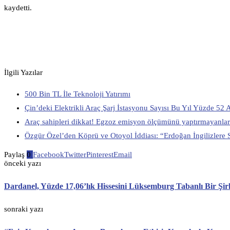
kaydetti.
İlgili Yazılar
500 Bin TL İle Teknoloji Yatırımı
Çin’deki Elektrikli Araç Şarj İstasyonu Sayısı Bu Yıl Yüzde 52 
Araç sahipleri dikkat! Egzoz emisyon ölçümünü yaptırmayanlara
Özgür Özel’den Köprü ve Otoyol İddiası: “Erdoğan İngilizlere 
Paylaş
0
Facebook
Twitter
Pinterest
Email
önceki yazı
Dardanel, Yüzde 17,06’lık Hissesini Lüksemburg Tabanlı Bir Şirk
sonraki yazı