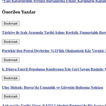
“Faiz Kararlarının Avrupa Borsalarına Etkisi: Kayıplarla Kapa
Önerilen Yazılar
Bookmark
Türkiye ile Irak Arasında Tarihi Adım: Kerkük-Yumurtalık Boru H
Bookmark
Portekiz’den Petrol Devlerine %33’lük Olağanüstü Kâr Vergisi
Bookmark
6. Dünya Enerji Depolama Konferansı İçin Geri Sayım Başladı: 
Bookmark
Uluç Hukuk: Bursa’da Uzmanlık ve Güvenin Buluşma Noktası
Bookmark
Ankara’da Tarihi Zirve: NATO Liderleri Beştepe’de Bir Araya G