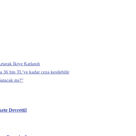
Artarak İkiye Katlandı
 36 bin TL’ye kadar ceza kesilebilir
Satacak mı?”
ete Devretti!