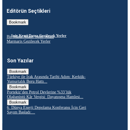
Editörün Seçtikleri
Bookmark
Şair Kenti Datça Gezilecek Yerler
Bir Masal Adası: Sedir Adası
Marmaris Gezilecek Yerler
Son Yazılar
Bookmark
Türkiye ile Irak Arasında Tarihi Adım: Kerkük-
Yumurtalık Boru Hattı...
Bookmark
Portekiz’den Petrol Devlerine %33’lük
Olağanüstü Kâr Vergisi: Dayanışma Hamlesi...
Bookmark
6. Dünya Enerji Depolama Konferansı İçin Geri
Sayım Başladı:...