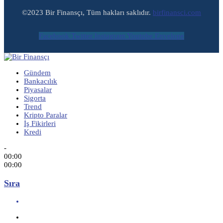
©2023 Bir Finansçı, Tüm hakları saklıdır.
birfinansci.com
Facebook
Twitter
Instagram
Youtube
Envelope
Gündem
Bankacılık
Piyasalar
Sigorta
Trend
Kripto Paralar
İş Fikirleri
Kredi
-
00:00
00:00
Sıra