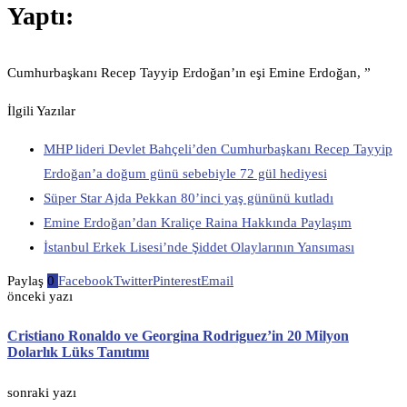
Yaptı:
Cumhurbaşkanı Recep Tayyip Erdoğan’ın eşi Emine Erdoğan, ”
İlgili Yazılar
MHP lideri Devlet Bahçeli’den Cumhurbaşkanı Recep Tayyip
Erdoğan’a doğum günü sebebiyle 72 gül hediyesi
Süper Star Ajda Pekkan 80’inci yaş gününü kutladı
Emine Erdoğan’dan Kraliçe Raina Hakkında Paylaşım
İstanbul Erkek Lisesi’nde Şiddet Olaylarının Yansıması
Paylaş
0
Facebook
Twitter
Pinterest
Email
önceki yazı
Cristiano Ronaldo ve Georgina Rodriguez’in 20 Milyon
Dolarlık Lüks Tanıtımı
sonraki yazı