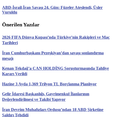
ABD-İsrail-İran Savaşı 24. Gün: Füzeler Ateşlendi, Üsler
Vuruldu
Önerilen Yazılar
2026 FIFA Dünya Kupası’nda Türkiye’nin Rakipleri ve Maç
Tarihleri
İran Cumhurbaşkanı Pezeşkiyan’dan savaşı sonlandırma
mesajı
Kenan Tekdağ’a CAN HOLDİNG Soruşturmasında Tahliye
Kararı Verildi
Hazine 3 Ayda 1,369 Trilyon TL Borçlanma Planlıyor
Gelir İdaresi Başkanlığı, Gayrimenkul İlanlarının
Değerlendirilmesi ve Takibi Yapıyor
İran Devrim Muhafızları Ordusu’ndan 18 ABD Şirketine
Saldırı Tehdidi