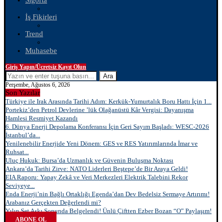
Sigorta
İş Fikirleri
Trend
Muhasebe
Giriş Yapın/Ücretsiz Kayıt Olun
Ara
Perşembe, Ağustos 6, 2026
Son Yazılar
Türkiye ile Irak Arasında Tarihi Adım: Kerkük-Yumurtalık Boru Hattı İçin 1...
Portekiz’den Petrol Devlerine ’lük Olağanüstü Kâr Vergisi: Dayanışma
Hamlesi Resmiyet Kazandı
6. Dünya Enerji Depolama Konferansı İçin Geri Sayım Başladı: WESC-2026
İstanbul’da...
Yenilenebilir Enerjide Yeni Dönem: GES ve RES Yatırımlarında İmar ve
Ruhsat...
Uluç Hukuk: Bursa’da Uzmanlık ve Güvenin Buluşma Noktası
Ankara’da Tarihi Zirve: NATO Liderleri Beştepe’de Bir Araya Geldi!
EIA Raporu: Yapay Zekâ ve Veri Merkezleri Elektrik Talebini Rekor
Seviyeye...
Enda Enerji’nin Bağlı Ortaklığı Egenda’dan Dev Bedelsiz Sermaye Artırımı!
Arabanız Gerçekten Değerlendi mi?
Yılın Set Aşkı Sonunda Belgelendi! Ünlü Çiftten Ezber Bozan “O” Paylaşım!
ABONE OL