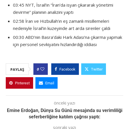
03:45 NYT, İsrail’in “İran’da isyan çıkararak yönetimi
devirme” planının analizini yaptı
02:58 İran ve Hizbullah’ın eş zamanlı misillemeleri
nedeniyle İsrail’in kuzeyinde art arda sirenler çaldı
00:30 ABD’nin Basra’daki Hark Adası’na çıkarma yapmak
için personel sevkiyatını hızlandırdığı iddiası
0
PAYLAŞ
Facebook
Twitter
Pinterest
Email
önceki yazı
Emine Erdoğan, Dünya Su Günü mesajında su verimliliği
seferberliğine katılım çağrısı yaptı:
sonraki yazı