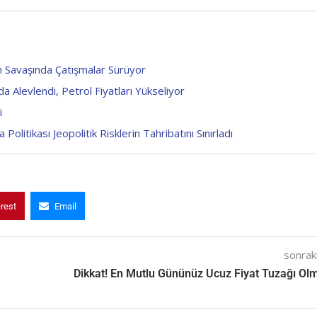
an Savaşında Çatışmalar Sürüyor
Alevlendi, Petrol Fiyatları Yükseliyor
i
itikası Jeopolitik Risklerin Tahribatını Sınırladı
erest
Email
sonraki
Dikkat! En Mutlu Gününüz Ucuz Fiyat Tuzağı Ol