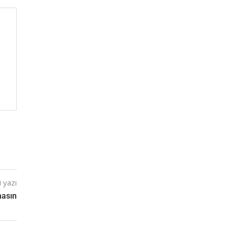
 yazı
masın