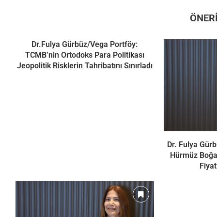
ÖNERI
Dr.Fulya Gürbüz/Vega Portföy:
TCMB’nin Ortodoks Para Politikası
Jeopolitik Risklerin Tahribatını Sınırladı
Dr. Fulya Gür
Hürmüz Boğaz
Fiyat