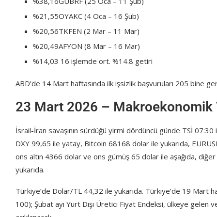
%38,16GUBRF (25 Oca – 11 Şub)
%21,55OYAKC (4 Oca – 16 Şub)
%20,56TKFEN (2 Mar – 11 Mar)
%20,49AFYON (8 Mar – 16 Mar)
%14,03 16 işlemde ort. %14.8 getiri
ABD’de 14 Mart haftasında ilk işsizlik başvuruları 205 bine ger
23 Mart 2026 – Makroekonomik 
İsrail-İran savaşının sürdüğü yirmi dördüncü günde TSİ 07:30 
DXY 99,65 ile yatay, Bitcoin 68168 dolar ile yukarıda, EURUSD 
ons altın 4366 dolar ve ons gümüş 65 dolar ile aşağıda, diğer 
yukarıda.
Türkiye’de Dolar/TL 44,32 ile yukarıda. Türkiye’de 19 Mart ha
100); Şubat ayı Yurt Dışı Üretici Fiyat Endeksi, ülkeye gelen 