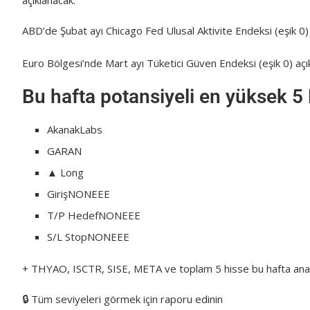
açıklanacak.
ABD’de Şubat ayı Chicago Fed Ulusal Aktivite Endeksi (eşik 0) 
Euro Bölgesi’nde Mart ayı Tüketici Güven Endeksi (eşik 0) açı
Bu hafta potansiyeli en yüksek 5
AkanakLabs
GARAN
▲ Long
GirişNONEEE
T/P HedefNONEEE
S/L StopNONEEE
+ THYAO, ISCTR, SISE, META ve toplam 5 hisse bu hafta anali
🔒 Tüm seviyeleri görmek için raporu edinin