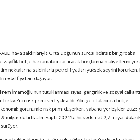
-ABD hava saldırılarıyla Orta Doğu’nun süresi belirsiz bir girdaba
 zayıflık bütçe harcamalarını artırarak borçlanma maliyetlerini yuka
im noktalarına saldırılarla petrol fiyatları yüksek seyrini korurken, 
i metal fiyatları düşüyor.
krem İmamoğlu’nun tutuklanması siyasi gerginlik ve sosyal çalkantı
Türkiye’nin risk primi sert yükseldi. Yılın geri kalanında bütçe
onomik görünümle risk primi düşerken, yabancı yerleşikler 2025 y
 milyar dolarlık alım yaptı. 2024’te hissede net 2,7 milyar dolarlı
k sürüyor.
asyon beklentilerinde aşağı yönlü eğilim Türkiye’nin kredi notunu