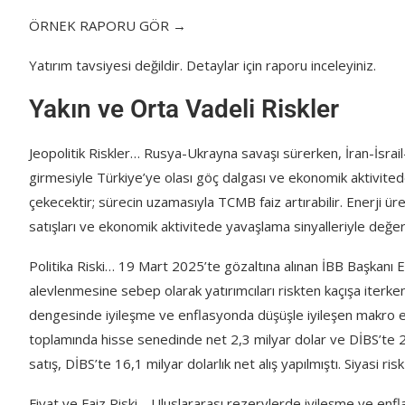
ÖRNEK RAPORU GÖR →
Yatırım tavsiyesi değildir. Detaylar için raporu inceleyiniz.
Yakın ve Orta Vadeli Riskler
Jeopolitik Riskler… Rusya-Ukrayna savaşı sürerken, İran-İsrail
girmesiyle Türkiye’ye olası göç dalgası ve ekonomik aktivitede
çekecektir; sürecin uzamasıyla TCMB faiz artırabilir. Enerji üret
satışları ve ekonomik aktivitede yavaşlama sinyalleriyle değerl
Politika Riski… 19 Mart 2025’te gözaltına alınan İBB Başkanı E
alevlenmesine sebep olarak yatırımcıları riskten kaçışa iterken 
dengesinde iyileşme ve enflasyonda düşüşle iyileşen makro ek
toplamında hisse senedinde net 2,3 milyar dolar ve DİBS’te 2,9
satış, DİBS’te 16,1 milyar dolarlık net alış yapılmıştı. Siyasi ris
Fiyat ve Faiz Riski… Uluslararası rezervlerde iyileşme ve enfl