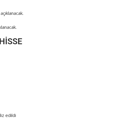
açıklanacak.
klanacak.
 HİSSE
z edildi