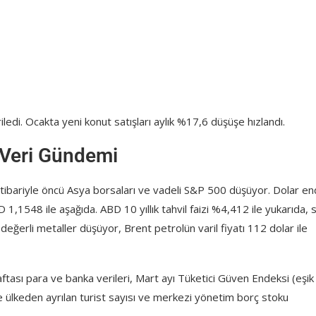
iledi. Ocakta yeni konut satışları aylık %17,6 düşüşe hızlandı.
Veri Gündemi
itibariyle öncü Asya borsaları ve vadeli S&P 500 düşüyor. Dolar en
1,1548 ile aşağıda. ABD 10 yıllık tahvil faizi %4,412 ile yukarıda, 
değerli metaller düşüyor, Brent petrolün varil fiyatı 112 dolar ile
ftası para ve banka verileri, Mart ayı Tüketici Güven Endeksi (eşik
ve ülkeden ayrılan turist sayısı ve merkezi yönetim borç stoku