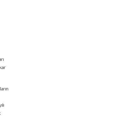
rı
kar
ların
ılı
k