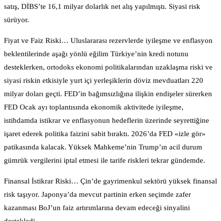
satış, DİBS’te 16,1 milyar dolarlık net alış yapılmıştı. Siyasi risk
sürüyor.
Fiyat ve Faiz Riski… Uluslararası rezervlerde iyileşme ve enflasyon
beklentilerinde aşağı yönlü eğilim Türkiye’nin kredi notunu
desteklerken, ortodoks ekonomi politikalarından uzaklaşma riski ve
siyasi riskin etkisiyle yurt içi yerleşiklerin döviz mevduatları 220
milyar doları geçti. FED’in bağımsızlığına ilişkin endişeler sürerken
FED Ocak ayı toplantısında ekonomik aktivitede iyileşme,
istihdamda istikrar ve enflasyonun hedeflerin üzerinde seyrettiğine
işaret ederek politika faizini sabit bıraktı. 2026’da FED «izle gör»
patikasında kalacak. Yüksek Mahkeme’nin Trump’ın acil durum
gümrük vergilerini iptal etmesi ile tarife riskleri tekrar gündemde.
Finansal İstikrar Riski… Çin’de gayrimenkul sektörü yüksek finansal
risk taşıyor. Japonya’da mevcut partinin erken seçimde zafer
kazanması BoJ’un faiz artırımlarına devam edeceği sinyalini