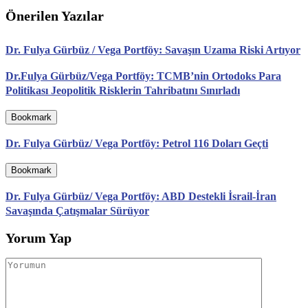
Önerilen Yazılar
Dr. Fulya Gürbüz / Vega Portföy: Savaşın Uzama Riski Artıyor
Dr.Fulya Gürbüz/Vega Portföy: TCMB’nin Ortodoks Para
Politikası Jeopolitik Risklerin Tahribatını Sınırladı
Bookmark
Dr. Fulya Gürbüz/ Vega Portföy: Petrol 116 Doları Geçti
Bookmark
Dr. Fulya Gürbüz/ Vega Portföy: ABD Destekli İsrail-İran
Savaşında Çatışmalar Sürüyor
Yorum Yap