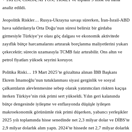
analiz edildi.
Jeopolitik Riskler… Rusya-Ukrayna savaşı sürerken, İran-İsrail-ABD
hava saldırılarıyla Orta Doğu’nun süresi belirsiz bir girdaba
girmesiyle Türkiye’ye olası göç dalgası ve ekonomik aktivitede
zayıflık bütçe harcamalarını artırarak borçlanma maliyetlerini yukarı
çekecektir; sürecin uzamasıyla TCMB faiz artırabilir. Ons altın ve
petrol fiyatları yüksek seyrini koruyor.
Politika Riski… 19 Mart 2025’te gözaltına alınan İBB Başkanı
Ekrem İmamoğlu’nun tutuklanması siyasi gerginlik ve sosyal
çalkantıların alevlenmesine sebep olarak yatırımcıları riskten kaçışa
iterken Türkiye’nin risk primi sert yükseldi. Yılın geri kalanında
bütçe dengesinde iyileşme ve enflasyonda düşüşle iyileşen
makroekonomik görünümle risk primi düşerken, yabancı yerleşikler
2025 yılı toplamında hisse senedinde net 2,3 milyar dolar ve DİBS’te
2,9 milyar dolarlık alım yaptı. 2024’te hissede net 2,7 milyar dolarlık