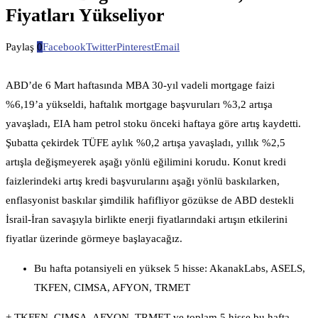
Fiyatları Yükseliyor
Paylaş
0
Facebook
Twitter
Pinterest
Email
ABD’de 6 Mart haftasında MBA 30-yıl vadeli mortgage faizi
%6,19’a yükseldi, haftalık mortgage başvuruları %3,2 artışa
yavaşladı, EIA ham petrol stoku önceki haftaya göre artış kaydetti.
Şubatta çekirdek TÜFE aylık %0,2 artışa yavaşladı, yıllık %2,5
artışla değişmeyerek aşağı yönlü eğilimini korudu. Konut kredi
faizlerindeki artış kredi başvurularını aşağı yönlü baskılarken,
enflasyonist baskılar şimdilik hafifliyor gözükse de ABD destekli
İsrail-İran savaşıyla birlikte enerji fiyatlarındaki artışın etkilerini
fiyatlar üzerinde görmeye başlayacağız.
Bu hafta potansiyeli en yüksek 5 hisse: AkanakLabs, ASELS,
TKFEN, CIMSA, AFYON, TRMET
+ TKFEN, CIMSA, AFYON, TRMET ve toplam 5 hisse bu hafta