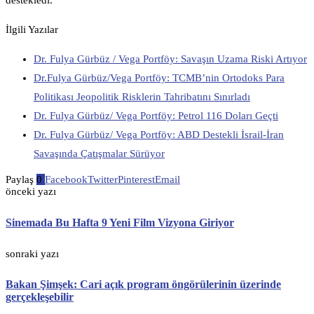
destekledi.
İlgili Yazılar
Dr. Fulya Gürbüz / Vega Portföy: Savaşın Uzama Riski Artıyor
Dr.Fulya Gürbüz/Vega Portföy: TCMB’nin Ortodoks Para
Politikası Jeopolitik Risklerin Tahribatını Sınırladı
Dr. Fulya Gürbüz/ Vega Portföy: Petrol 116 Doları Geçti
Dr. Fulya Gürbüz/ Vega Portföy: ABD Destekli İsrail-İran
Savaşında Çatışmalar Sürüyor
Paylaş
0
Facebook
Twitter
Pinterest
Email
önceki yazı
Sinemada Bu Hafta 9 Yeni Film Vizyona Giriyor
sonraki yazı
Bakan Şimşek: Cari açık program öngörülerinin üzerinde
gerçekleşebilir