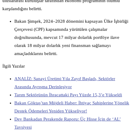
uluslararası kuruluşlar tarafından ekonomi programının olumlu
karşılandığını belirtti.
Bakan Şimşek, 2024–2028 dönemini kapsayan Ülke İşbirliği
Çerçevesi (CPF) kapsamında yürütülen çalışmalar
doğrultusunda, mevcut 17 milyar dolarlık portföye ilave
olarak 18 milyar dolarlık yeni finansman sağlamayı
amaçladıklarını belirtti.
İlgili Yazılar
ANALİZ: Sanayi Üretimi Yıla Zayıf Başladı, Sektörler
Arasında Ayrışma Derinleşiyor
Tarım Sektörünün İhracattaki Payı Yüzde 15,3’e Yükseldi
Bakan Göktaş’tan Müjdeli Haber: İhtiyaç Sahiplerine Yönelik
Destek Ödemeleri Yeniden Yükseliyor!
Dev Bankadan Perakende Raporu: Üç Hisse İçin de ‘AL’
Tavsiyesi