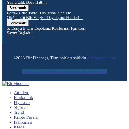
Yumurtalık Boru Hattı...
Bookmark
Portekiz’den Petrol Devlerine %33’lük
Olağanüstü Kâr Vergisi: Dayanışma Hamlesi...
Bookmark
6. Dünya Enerji Depolama Konferansı İçin Geri
Sayım Başladı:...
©2023 Bir Finansçı, Tüm hakları saklıdır.
birfinansci.com
Facebook
Twitter
Instagram
Youtube
Envelope
Gündem
Bankacılık
Piyasalar
Sigorta
Trend
Kripto Paralar
İş Fikirleri
Kredi