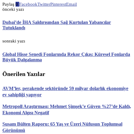
Paylaş
0
Facebook
Twitter
Pinterest
Email
önceki yazı
Dubai’de İHA Saldırısından Sağ Kurtulan Yabancılar
Tutuklandı
sonraki yazı
Global Hisse Senedi Fonlarında Rekor Çıkış: Küresel Fonlarda
Büyük Dalgalanma
Önerilen Yazılar
AVM’ler, perakende sektöründe 59 milyar dolarlık ekonomiye
ev sahipliği yapıyor
Metropoll Araştırması: Mehmet Şimşek’e Güven %27’de Kaldı,
Ekonomi Algısı Negatif
Susam Bülten Raporu: 65 Yaş ve Üzeri Nüfusun Toplumsal
Görünümü