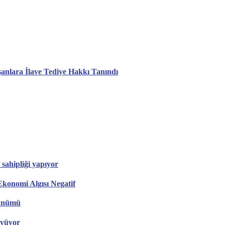
anlara İlave Tediye Hakkı Tanındı
sahipliği yapıyor
konomi Algısı Negatif
rünümü
üyüyor