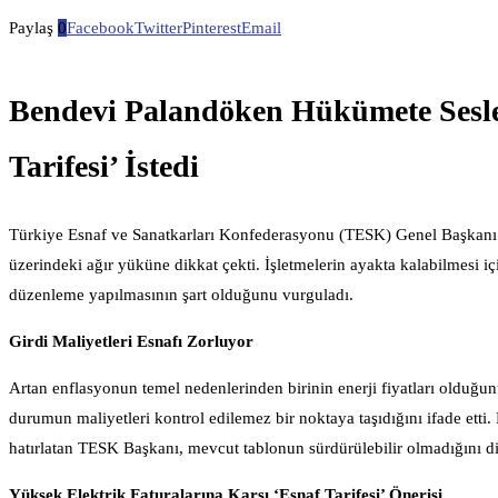
Paylaş
0
Facebook
Twitter
Pinterest
Email
Bendevi Palandöken Hükümete Seslen
Tarifesi’ İstedi
Türkiye Esnaf ve Sanatkarları Konfederasyonu (TESK) Genel Başkanı B
üzerindeki ağır yüküne dikkat çekti. İşletmelerin ayakta kalabilmesi i
düzenleme yapılmasının şart olduğunu vurguladı.
Girdi Maliyetleri Esnafı Zorluyor
Artan enflasyonun temel nedenlerinden birinin enerji fiyatları olduğun
durumun maliyetleri kontrol edilemez bir noktaya taşıdığını ifade etti.
hatırlatan TESK Başkanı, mevcut tablonun sürdürülebilir olmadığını dil
Yüksek Elektrik Faturalarına Karşı ‘Esnaf Tarifesi’ Önerisi