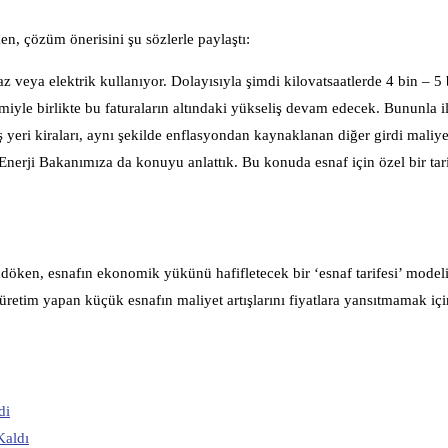
öken, çözüm önerisini şu sözlerle paylaştı:
az veya elektrik kullanıyor. Dolayısıyla şimdi kilovatsaatlerde 4 bin – 5 b
iyle birlikte bu faturaların altındaki yükseliş devam edecek. Bununla il
a iş yeri kiraları, aynı şekilde enflasyondan kaynaklanan diğer girdi maliye
Enerji Bakanımıza da konuyu anlattık. Bu konuda esnaf için özel bir tar
döken, esnafın ekonomik yükünü hafifletecek bir ‘esnaf tarifesi’ model
üretim yapan küçük esnafın maliyet artışlarını fiyatlara yansıtmamak içi
di
Kaldı