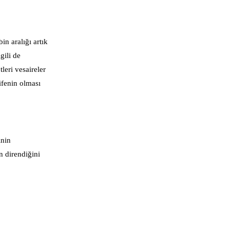
in aralığı artık
gili de
tleri vesaireler
ifenin olması
inin
n direndiğini