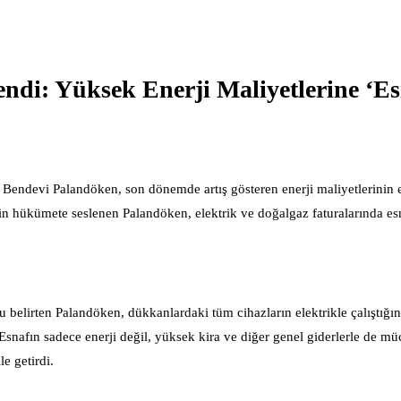
di: Yüksek Enerji Maliyetlerine ‘Es
endevi Palandöken, son dönemde artış gösteren enerji maliyetlerinin 
çin hükümete seslenen Palandöken, elektrik ve doğalgaz faturalarında esn
u belirten Palandöken, dükkanlardaki tüm cihazların elektrikle çalıştığın
 Esnafın sadece enerji değil, yüksek kira ve diğer genel giderlerle de müc
e getirdi.