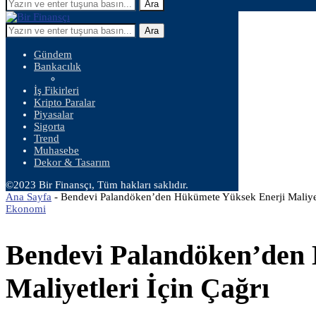
Ara
Ara
Gündem
Bankacılık
İş Fikirleri
Kripto Paralar
Piyasalar
Sigorta
Trend
Muhasebe
Dekor & Tasarım
©2023 Bir Finansçı, Tüm hakları saklıdır.
Ana Sayfa
-
Bendevi Palandöken’den Hükümete Yüksek Enerji Maliyetl
Ekonomi
Bendevi Palandöken’den
Maliyetleri İçin Çağrı