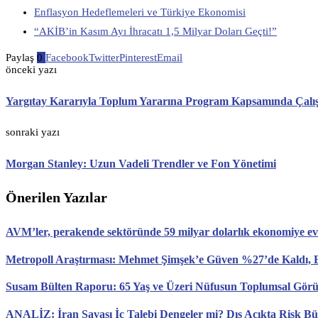
Enflasyon Hedeflemeleri ve Türkiye Ekonomisi
“AKİB’in Kasım Ayı İhracatı 1,5 Milyar Doları Geçti!”
Paylaş
0
Facebook
Twitter
Pinterest
Email
önceki yazı
Yargıtay Kararıyla Toplum Yararına Program Kapsamında Çalış
sonraki yazı
Morgan Stanley: Uzun Vadeli Trendler ve Fon Yönetimi
Önerilen Yazılar
AVM’ler, perakende sektöründe 59 milyar dolarlık ekonomiye ev 
Metropoll Araştırması: Mehmet Şimşek’e Güven %27’de Kaldı, E
Susam Bülten Raporu: 65 Yaş ve Üzeri Nüfusun Toplumsal Gö
ANALİZ: İran Savaşı İç Talebi Dengeler mi? Dış Açıkta Risk B