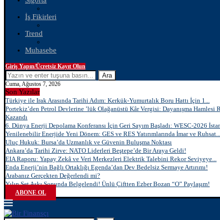
Sigorta
İş Fikirleri
Trend
Muhasebe
Giriş Yapın/Ücretsiz Kayıt Olun
Ara
Cuma, Ağustos 7, 2026
Son Yazılar
Türkiye ile Irak Arasında Tarihi Adım: Kerkük-Yumurtalık Boru Hattı İçin 1...
Portekiz’den Petrol Devlerine ’lük Olağanüstü Kâr Vergisi: Dayanışma Hamlesi 
Kazandı
6. Dünya Enerji Depolama Konferansı İçin Geri Sayım Başladı: WESC-2026 İstan
Yenilenebilir Enerjide Yeni Dönem: GES ve RES Yatırımlarında İmar ve Ruhsat..
Uluç Hukuk: Bursa’da Uzmanlık ve Güvenin Buluşma Noktası
Ankara’da Tarihi Zirve: NATO Liderleri Beştepe’de Bir Araya Geldi!
EIA Raporu: Yapay Zekâ ve Veri Merkezleri Elektrik Talebini Rekor Seviyeye...
Enda Enerji’nin Bağlı Ortaklığı Egenda’dan Dev Bedelsiz Sermaye Artırımı!
Arabanız Gerçekten Değerlendi mi?
Yılın Set Aşkı Sonunda Belgelendi! Ünlü Çiftten Ezber Bozan “O” Paylaşım!
ABONE OL