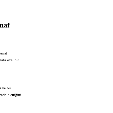
naf
esnaf
afa özel bir
ı ve bu
adele ettiğini