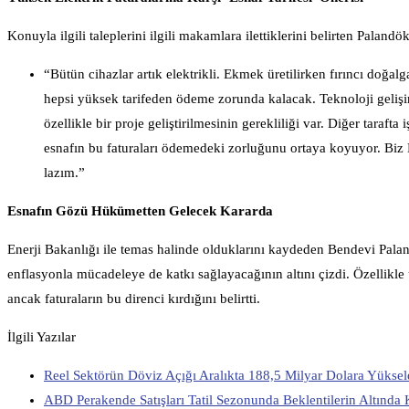
Konuyla ilgili taleplerini ilgili makamlara ilettiklerini belirten Paland
“Bütün cihazlar artık elektrikli. Ekmek üretilirken fırıncı doğalg
hepsi yüksek tarifeden ödeme zorunda kalacak. Teknoloji gelişim
özellikle bir proje geliştirilmesinin gerekliliği var. Diğer taraft
esnafın bu faturaları ödemedeki zorluğunu ortaya koyuyor. Biz 
lazım.”
Esnafın Gözü Hükümetten Gelecek Kararda
Enerji Bakanlığı ile temas halinde olduklarını kaydeden Bendevi Palan
enflasyonla mücadeleye de katkı sağlayacağının altını çizdi. Özellikle 
ancak faturaların bu direnci kırdığını belirtti.
İlgili Yazılar
Reel Sektörün Döviz Açığı Aralıkta 188,5 Milyar Dolara Yüksel
ABD Perakende Satışları Tatil Sezonunda Beklentilerin Altında 