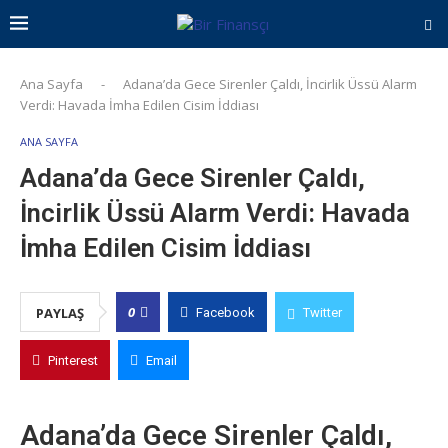
Ana Sayfa
-
Adana’da Gece Sirenler Çaldı, İncirlik Üssü Alarm
Verdi: Havada İmha Edilen Cisim İddiası
ANA SAYFA
Adana’da Gece Sirenler Çaldı,
İncirlik Üssü Alarm Verdi: Havada
İmha Edilen Cisim İddiası
0
PAYLAŞ
Facebook
Twitter
Pinterest
Email
Adana’da Gece Sirenler Çaldı,