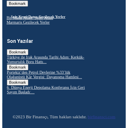
Bookmark
Şair Kenti Datça Gezilecek Yerler
Bir Masal Adası: Sedir Adası
Marmaris Gezilecek Yerler
Son Yazılar
Bookmark
Türkiye ile Irak Arasında Tarihi Adım: Kerkük-
Yumurtalık Boru Hattı...
Bookmark
Portekiz’den Petrol Devlerine %33’lük
Olağanüstü Kâr Vergisi: Dayanışma Hamlesi...
Bookmark
6. Dünya Enerji Depolama Konferansı İçin Geri
Sayım Başladı:...
©2023 Bir Finansçı, Tüm hakları saklıdır.
birfinansci.com