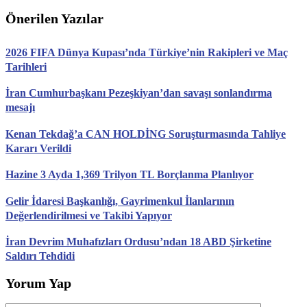
Önerilen Yazılar
2026 FIFA Dünya Kupası’nda Türkiye’nin Rakipleri ve Maç
Tarihleri
İran Cumhurbaşkanı Pezeşkiyan’dan savaşı sonlandırma
mesajı
Kenan Tekdağ’a CAN HOLDİNG Soruşturmasında Tahliye
Kararı Verildi
Hazine 3 Ayda 1,369 Trilyon TL Borçlanma Planlıyor
Gelir İdaresi Başkanlığı, Gayrimenkul İlanlarının
Değerlendirilmesi ve Takibi Yapıyor
İran Devrim Muhafızları Ordusu’ndan 18 ABD Şirketine
Saldırı Tehdidi
Yorum Yap