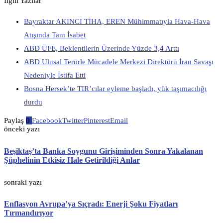
İlgili Yazılar
Bayraktar AKINCI TİHA, EREN Mühimmatıyla Hava-Hava
Atışında Tam İsabet
ABD ÜFE, Beklentilerin Üzerinde Yüzde 3,4 Arttı
ABD Ulusal Terörle Mücadele Merkezi Direktörü İran Savaşı
Nedeniyle İstifa Etti
Bosna Hersek’te TIR’cılar eyleme başladı, yük taşımacılığı
durdu
Paylaş
0
Facebook
Twitter
Pinterest
Email
önceki yazı
Beşiktaş’ta Banka Soygunu Girişiminden Sonra Yakalanan
Şüphelinin Etkisiz Hale Getirildiği Anlar
sonraki yazı
Enflasyon Avrupa’ya Sıçradı: Enerji Şoku Fiyatları
Tırmandırıyor