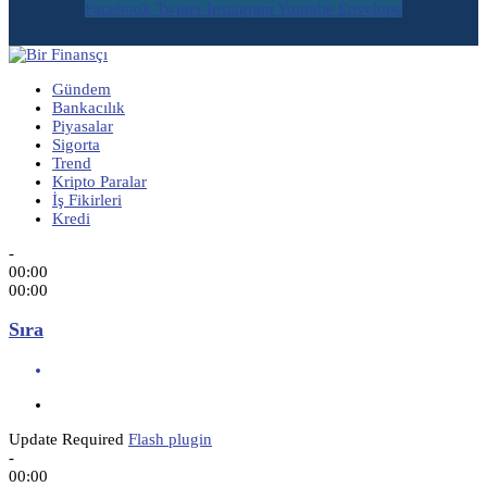
Facebook
Twitter
Instagram
Youtube
Envelope
Gündem
Bankacılık
Piyasalar
Sigorta
Trend
Kripto Paralar
İş Fikirleri
Kredi
-
00:00
00:00
Sıra
Update Required
Flash plugin
-
00:00