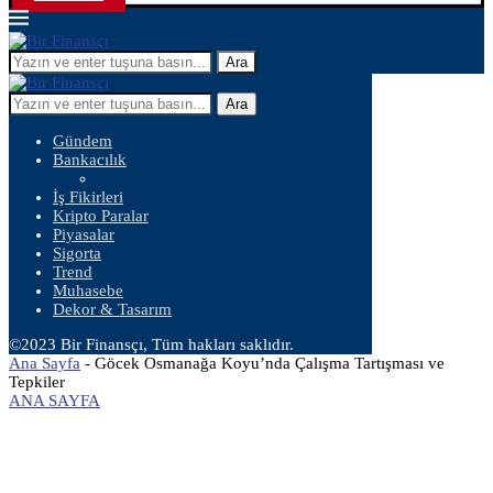
Ara
Ara
Gündem
Bankacılık
İş Fikirleri
Kripto Paralar
Piyasalar
Sigorta
Trend
Muhasebe
Dekor & Tasarım
©2023 Bir Finansçı, Tüm hakları saklıdır.
Ana Sayfa
-
Göcek Osmanağa Koyu’nda Çalışma Tartışması ve
Tepkiler
ANA SAYFA