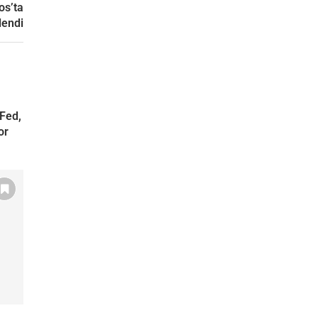
os’ta
lendi
Fed,
or