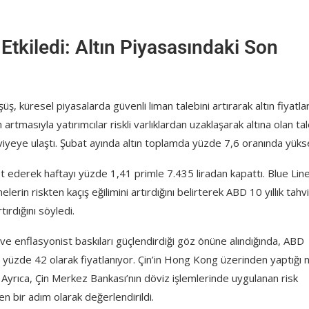
 Etkiledi: Altın Piyasasındaki Son
üş, küresel piyasalarda güvenli liman talebini artırarak altın fiyatlar
n artmasıyla yatırımcılar riskli varlıklardan uzaklaşarak altına olan ta
iyeye ulaştı. Şubat ayında altın toplamda yüzde 7,6 oranında yükse
ket ederek haftayı yüzde 1,41 primle 7.435 liradan kapattı. Blue Lin
lerin riskten kaçış eğilimini artırdığını belirterek ABD 10 yıllık tahvi
tırdığını söyledi.
 ve enflasyonist baskıları güçlendirdiği göz önüne alındığında, ABD
i yüzde 42 olarak fiyatlanıyor. Çin’in Hong Kong üzerinden yaptığı 
. Ayrıca, Çin Merkez Bankası’nın döviz işlemlerinde uygulanan risk
en bir adım olarak değerlendirildi.