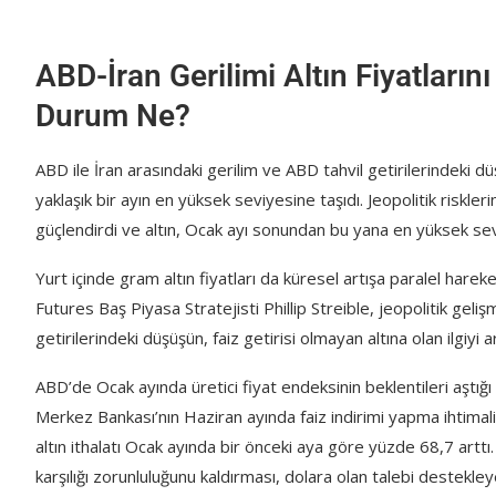
ABD-İran Gerilimi Altın Fiyatlarını
Durum Ne?
ABD ile İran arasındaki gerilim ve ABD tahvil getirilerindeki düş
yaklaşık bir ayın en yüksek seviyesine taşıdı. Jeopolitik riskleri
güçlendirdi ve altın, Ocak ayı sonundan bu yana en yüksek sev
Yurt içinde gram altın fiyatları da küresel artışa paralel hare
Futures Baş Piyasa Stratejisti Phillip Streible, jeopolitik gelişme
getirilerindeki düşüşün, faiz getirisi olmayan altına olan ilgiyi ar
ABD’de Ocak ayında üretici fiyat endeksinin beklentileri aştığı
Merkez Bankası’nın Haziran ayında faiz indirimi yapma ihtimal
altın ithalatı Ocak ayında bir önceki aya göre yüzde 68,7 arttı
karşılığı zorunluluğunu kaldırması, dolara olan talebi destekley