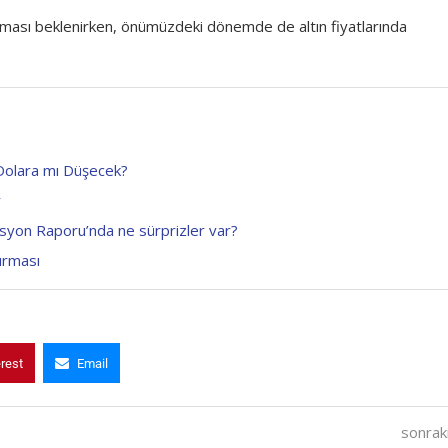
lması beklenirken, önümüzdeki dönemde de altın fiyatlarında
 Dolara mı Düşecek?
r
lasyon Raporu’nda ne sürprizler var?
urması
erest
Email
sonraki