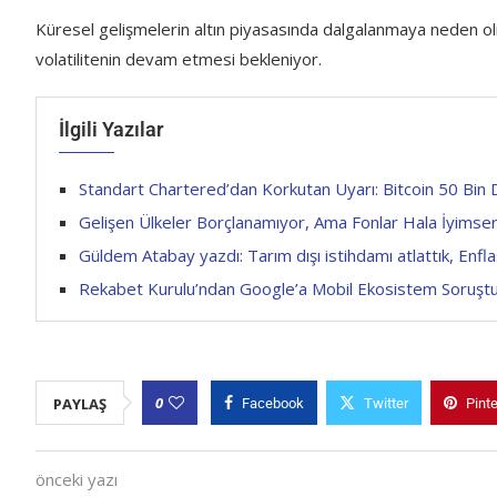
Küresel gelişmelerin altın piyasasında dalgalanmaya neden o
volatilitenin devam etmesi bekleniyor.
İlgili Yazılar
Standart Chartered’dan Korkutan Uyarı: Bitcoin 50 Bin
Gelişen Ülkeler Borçlanamıyor, Ama Fonlar Hala İyimse
Güldem Atabay yazdı: Tarım dışı istihdamı atlattık, Enf
Rekabet Kurulu’ndan Google’a Mobil Ekosistem Soruşt
0
PAYLAŞ
Facebook
Twitter
Pint
önceki yazı