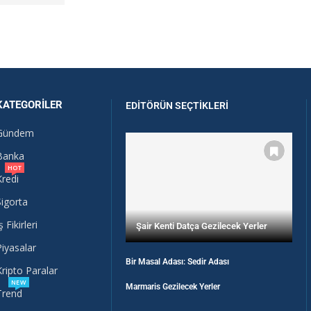
KATEGORILER
EDITÖRÜN SEÇTIKLERI
Gündem
Banka
HOT
Kredi
Sigorta
ş Fikirleri
Şair Kenti Datça Gezilecek Yerler
Piyasalar
Bir Masal Adası: Sedir Adası
Kripto Paralar
NEW
Marmaris Gezilecek Yerler
Trend