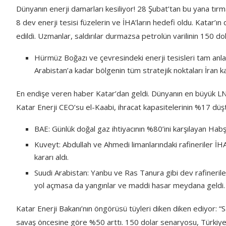
Dünyanın enerji damarları kesiliyor! 28 Şubat’tan bu yana tırm
8 dev enerji tesisi füzelerin ve İHA’ların hedefi oldu. Katar’ı
edildi. Uzmanlar, saldırılar durmazsa petrolün varilinin 150 do
Hürmüz Boğazı ve çevresindeki enerji tesisleri tam anla
Arabistan’a kadar bölgenin tüm stratejik noktaları İran kayn
En endişe veren haber Katar’dan geldi. Dünyanın en büyük LNG (
Katar Enerji CEO’su el-Kaabi, ihracat kapasitelerinin %17 düştü
BAE: Günlük doğal gaz ihtiyacının %80’ini karşılayan Habşa
Kuveyt: Abdullah ve Ahmedi limanlarındaki rafineriler İHA’
kararı aldı.
Suudi Arabistan: Yanbu ve Ras Tanura gibi dev rafinerilere 
yol açmasa da yangınlar ve maddi hasar meydana geldi.
Katar Enerji Bakanı’nın öngörüsü tüyleri diken diken ediyor: “Sa
savaş öncesine göre %50 arttı. 150 dolar senaryosu, Türkiye gib