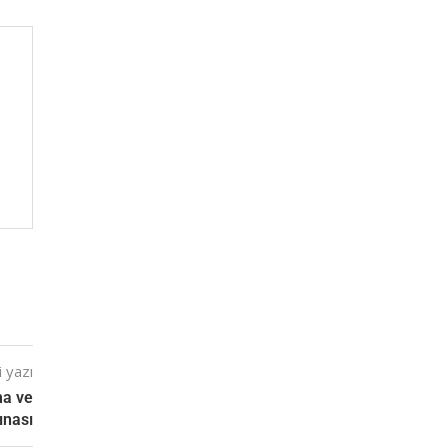
 yazı
ma ve
ınası