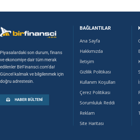
BAĞLANTILAR
Ana Sayfa
Hakkımızda
Piyasalardaki son durum, finans
ve ekonomiye dair tüm merak
İletişim
edilenler BirFinansci.com’da!
Gizlilik Politikası
Güncel kalmak ve bilgilenmek için
doğru adrestesin.
Kullanım Koşulları
İ
Çerez Politikası
HABER BÜLTENI
Sorumluluk Reddi
Reklam
Site Haritası