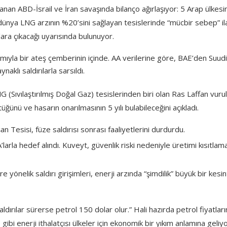
anan ABD-İsrail ve İran savaşında bilanço ağırlaşıyor: 5 Arap ülkes
n dünya LNG arzının %20’sini sağlayan tesislerinde “mücbir sebep” il
lara çıkacağı uyarısında bulunuyor.
mıyla bir ateş çemberinin içinde. AA verilerine göre, BAE’den Suudi
aklı saldırılarla sarsıldı.
Sıvılaştırılmış Doğal Gaz) tesislerinden biri olan Ras Laffan vurul
ğünü ve hasarın onarılmasının 5 yılı bulabileceğini açıkladı.
n Tesisi, füze saldırısı sonrası faaliyetlerini durdurdu.
larla hedef alındı. Kuveyt, güvenlik riski nedeniyle üretimi kısıtlam
yönelik saldırı girişimleri, enerji arzında “şimdilik” büyük bir kesin
ldırılar sürerse petrol 150 dolar olur.” Hali hazırda petrol fiyatları
i enerji ithalatçısı ülkeler için ekonomik bir yıkım anlamına geliyo