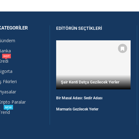
KATEGORILER
EDITÖRÜN SEÇTIKLERI
Gündem
Banka
HOT
Kredi
Sigorta
ş Fikirleri
Şair Kenti Datça Gezilecek Yerler
Piyasalar
Bir Masal Adası: Sedir Adası
Kripto Paralar
NEW
Marmaris Gezilecek Yerler
Trend