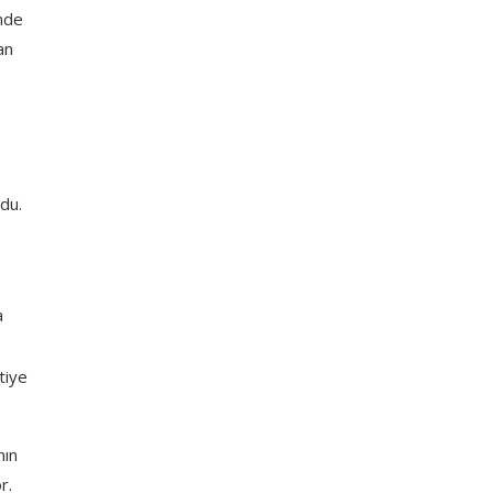
inde
an
du.
a
tiye
nın
r.