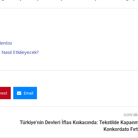
entisi
i Nasıl Etkileyecek?
erest
Email
sonraki
Türkiye’nin Devleri İflas Kıskacında: Tekstilde Kapan
Konkordato Fırt