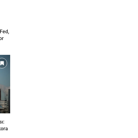
Fed,
or
ı:
kora