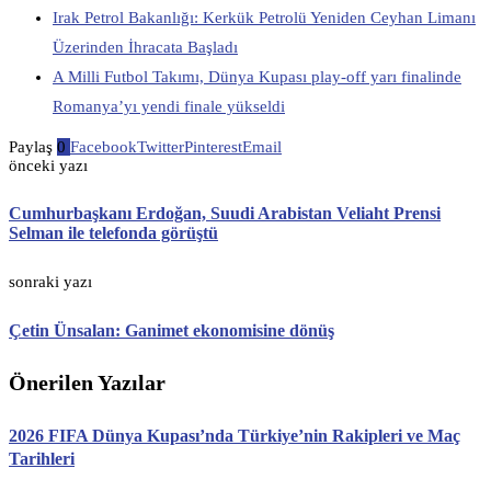
Irak Petrol Bakanlığı: Kerkük Petrolü Yeniden Ceyhan Limanı
Üzerinden İhracata Başladı
A Milli Futbol Takımı, Dünya Kupası play-off yarı finalinde
Romanya’yı yendi finale yükseldi
Paylaş
0
Facebook
Twitter
Pinterest
Email
önceki yazı
Cumhurbaşkanı Erdoğan, Suudi Arabistan Veliaht Prensi
Selman ile telefonda görüştü
sonraki yazı
Çetin Ünsalan: Ganimet ekonomisine dönüş
Önerilen Yazılar
2026 FIFA Dünya Kupası’nda Türkiye’nin Rakipleri ve Maç
Tarihleri