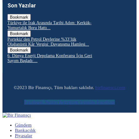
Son Yazılar
Bookmark
Türkiye ile Irak Arasında Tarihi Adım: Kerkük-
Yumurtalık Boru Hattı...
Bookmark
Portekiz’den Petrol Devlerine %33’lük
Olağanüstü Kâr Vergisi: Dayanışma Hamlesi...
Bookmark
6. Dünya Enerji Depolama Konferansı İçin Geri
Sayım Başladı:...
©2023 Bir Finansçı, Tüm hakları saklıdır.
birfinansci.com
Facebook
Twitter
Instagram
Youtube
Envelope
Gündem
Bankacılık
Piyasalar