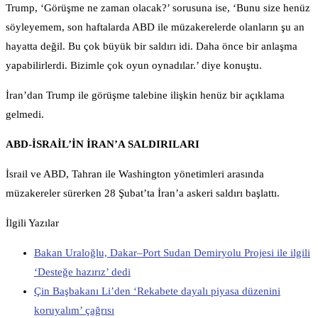
Trump, ‘Görüşme ne zaman olacak?’ sorusuna ise, ‘Bunu size henüz
söyleyemem, son haftalarda ABD ile müzakerelerde olanların şu an
hayatta değil. Bu çok büyük bir saldırı idi. Daha önce bir anlaşma
yapabilirlerdi. Bizimle çok oyun oynadılar.’ diye konuştu.
İran’dan Trump ile görüşme talebine ilişkin henüz bir açıklama
gelmedi.
ABD-İSRAİL’İN İRAN’A SALDIRILARI
İsrail ve ABD, Tahran ile Washington yönetimleri arasında
müzakereler sürerken 28 Şubat’ta İran’a askeri saldırı başlattı.
İlgili Yazılar
Bakan Uraloğlu, Dakar–Port Sudan Demiryolu Projesi ile ilgili
‘Desteğe hazırız’ dedi
Çin Başbakanı Li’den ‘Rekabete dayalı piyasa düzenini
koruyalım’ çağrısı