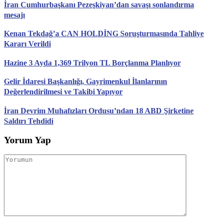
İran Cumhurbaşkanı Pezeşkiyan’dan savaşı sonlandırma
mesajı
Kenan Tekdağ’a CAN HOLDİNG Soruşturmasında Tahliye
Kararı Verildi
Hazine 3 Ayda 1,369 Trilyon TL Borçlanma Planlıyor
Gelir İdaresi Başkanlığı, Gayrimenkul İlanlarının
Değerlendirilmesi ve Takibi Yapıyor
İran Devrim Muhafızları Ordusu’ndan 18 ABD Şirketine
Saldırı Tehdidi
Yorum Yap