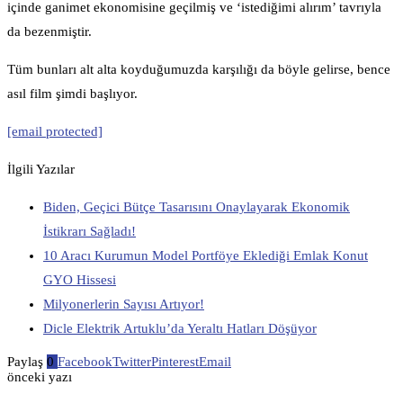
içinde ganimet ekonomisine geçilmiş ve ‘istediğimi alırım’ tavrıyla
da bezenmiştir.
Tüm bunları alt alta koyduğumuzda karşılığı da böyle gelirse, bence
asıl film şimdi başlıyor.
[email protected]
İlgili Yazılar
Biden, Geçici Bütçe Tasarısını Onaylayarak Ekonomik
İstikrarı Sağladı!
10 Aracı Kurumun Model Portföye Eklediği Emlak Konut
GYO Hissesi
Milyonerlerin Sayısı Artıyor!
Dicle Elektrik Artuklu’da Yeraltı Hatları Döşüyor
Paylaş
0
Facebook
Twitter
Pinterest
Email
önceki yazı