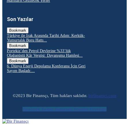
Marmaris Gezilecek Yerler
Son Yazılar
Bookmark
Türkiye ile Irak Arasında Tarihi Adım: Kerkük-
Yumurtalık Boru Hattı...
Bookmark
Portekiz’den Petrol Devlerine %33’lük
Olağanüstü Kâr Vergisi: Dayanışma Hamlesi...
Bookmark
6. Dünya Enerji Depolama Konferansı İçin Geri
Sayım Başladı:...
©2023 Bir Finansçı, Tüm hakları saklıdır.
birfinansci.com
Facebook
Twitter
Instagram
Youtube
Envelope