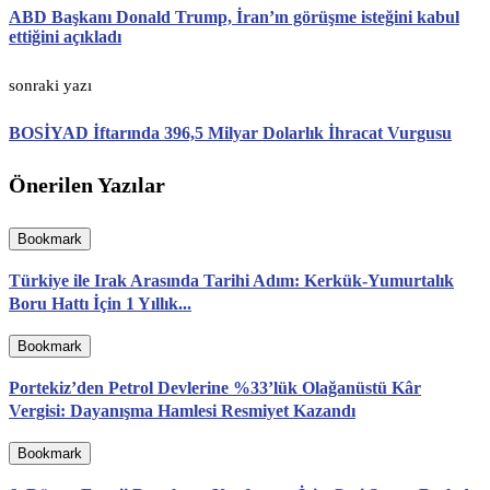
ABD Başkanı Donald Trump, İran’ın görüşme isteğini kabul
ettiğini açıkladı
sonraki yazı
BOSİYAD İftarında 396,5 Milyar Dolarlık İhracat Vurgusu
Önerilen Yazılar
Bookmark
Türkiye ile Irak Arasında Tarihi Adım: Kerkük-Yumurtalık
Boru Hattı İçin 1 Yıllık...
Bookmark
Portekiz’den Petrol Devlerine %33’lük Olağanüstü Kâr
Vergisi: Dayanışma Hamlesi Resmiyet Kazandı
Bookmark