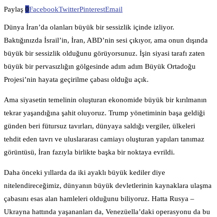
Paylaş
0
Facebook
Twitter
Pinterest
Email
Dünya İran’da olanları büyük bir sessizlik içinde izliyor.
Baktığınızda İsrail’in, İran, ABD’nin sesi çıkıyor, ama onun dışında
büyük bir sessizlik olduğunu görüyorsunuz. İşin siyasi tarafı zaten
büyük bir pervasızlığın gölgesinde adım adım Büyük Ortadoğu
Projesi’nin hayata geçirilme çabası olduğu açık.
Ama siyasetin temelinin oluşturan ekonomide büyük bir kırılmanın
tekrar yaşandığına şahit oluyoruz. Trump yönetiminin başa geldiği
günden beri fütursuz tavırları, dünyaya saldığı vergiler, ülkeleri
tehdit eden tavrı ve uluslararası camiayı oluşturan yapıları tanımaz
görüntüsü, İran fazıyla birlikte başka bir noktaya evrildi.
Daha önceki yıllarda da iki ayaklı büyük kediler diye
nitelendireceğimiz, dünyanın büyük devletlerinin kaynaklara ulaşma
çabasını esas alan hamleleri olduğunu biliyoruz. Hatta Rusya –
Ukrayna hattında yaşananları da, Venezüella’daki operasyonu da bu