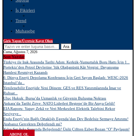
Sigorta
İş Fikirleri
Trend
Muhasebe
Giriş Yapın/Ücretsiz Kayıt Olun
Ara
Cuma, Ağustos 7, 2026
Son Yazılar
Türkiye ile Irak Arasında Tarihi Adım: Kerkük-Yumurtalık Boru Hattı İçin 1...
Portekiz’den Petrol Devlerine ’lük Olağanüstü Kâr Vergisi: Dayanışma
Hamlesi Resmiyet Kazandı
6. Dünya Enerji Depolama Konferansı İçin Geri Sayım Başladı: WESC-2026
İstanbul’da...
Yenilenebilir Enerjide Yeni Dönem: GES ve RES Yatırımlarında İmar ve
Ruhsat...
Uluç Hukuk: Bursa’da Uzmanlık ve Güvenin Buluşma Noktası
Ankara’da Tarihi Zirve: NATO Liderleri Beştepe’de Bir Araya Geldi!
EIA Raporu: Yapay Zekâ ve Veri Merkezleri Elektrik Talebini Rekor
Seviyeye...
Enda Enerji’nin Bağlı Ortaklığı Egenda’dan Dev Bedelsiz Sermaye Artırımı!
Arabanız Gerçekten Değerlendi mi?
Yılın Set Aşkı Sonunda Belgelendi! Ünlü Çiftten Ezber Bozan “O” Paylaşım!
ABONE OL