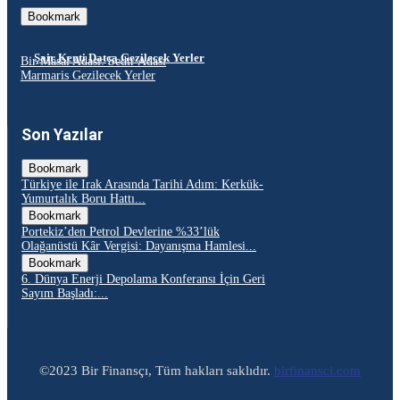
Bookmark
Şair Kenti Datça Gezilecek Yerler
Bir Masal Adası: Sedir Adası
Marmaris Gezilecek Yerler
Son Yazılar
Bookmark
Türkiye ile Irak Arasında Tarihi Adım: Kerkük-
Yumurtalık Boru Hattı...
Bookmark
Portekiz’den Petrol Devlerine %33’lük
Olağanüstü Kâr Vergisi: Dayanışma Hamlesi...
Bookmark
6. Dünya Enerji Depolama Konferansı İçin Geri
Sayım Başladı:...
©2023 Bir Finansçı, Tüm hakları saklıdır.
birfinansci.com