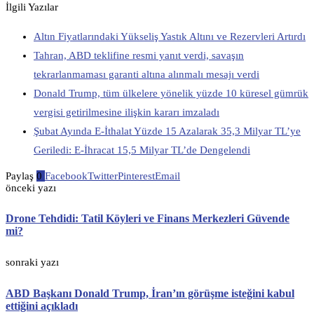
İlgili Yazılar
Altın Fiyatlarındaki Yükseliş Yastık Altını ve Rezervleri Artırdı
Tahran, ABD teklifine resmi yanıt verdi, savaşın
tekrarlanmaması garanti altına alınmalı mesajı verdi
Donald Trump, tüm ülkelere yönelik yüzde 10 küresel gümrük
vergisi getirilmesine ilişkin kararı imzaladı
Şubat Ayında E-İthalat Yüzde 15 Azalarak 35,3 Milyar TL’ye
Geriledi: E-İhracat 15,5 Milyar TL’de Dengelendi
Paylaş
0
Facebook
Twitter
Pinterest
Email
önceki yazı
Drone Tehdidi: Tatil Köyleri ve Finans Merkezleri Güvende
mi?
sonraki yazı
ABD Başkanı Donald Trump, İran’ın görüşme isteğini kabul
ettiğini açıkladı