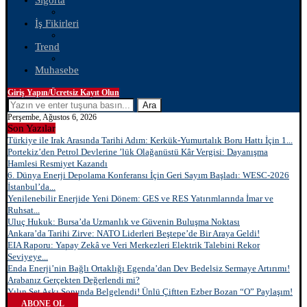
Sigorta
İş Fikirleri
Trend
Muhasebe
Giriş Yapın/Ücretsiz Kayıt Olun
Ara
Perşembe, Ağustos 6, 2026
Son Yazılar
Türkiye ile Irak Arasında Tarihi Adım: Kerkük-Yumurtalık Boru Hattı İçin 1...
Portekiz’den Petrol Devlerine ’lük Olağanüstü Kâr Vergisi: Dayanışma
Hamlesi Resmiyet Kazandı
6. Dünya Enerji Depolama Konferansı İçin Geri Sayım Başladı: WESC-2026
İstanbul’da...
Yenilenebilir Enerjide Yeni Dönem: GES ve RES Yatırımlarında İmar ve
Ruhsat...
Uluç Hukuk: Bursa’da Uzmanlık ve Güvenin Buluşma Noktası
Ankara’da Tarihi Zirve: NATO Liderleri Beştepe’de Bir Araya Geldi!
EIA Raporu: Yapay Zekâ ve Veri Merkezleri Elektrik Talebini Rekor
Seviyeye...
Enda Enerji’nin Bağlı Ortaklığı Egenda’dan Dev Bedelsiz Sermaye Artırımı!
Arabanız Gerçekten Değerlendi mi?
Yılın Set Aşkı Sonunda Belgelendi! Ünlü Çiftten Ezber Bozan “O” Paylaşım!
ABONE OL