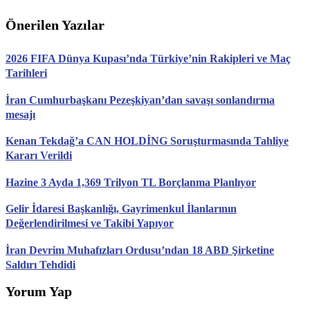
Önerilen Yazılar
2026 FIFA Dünya Kupası’nda Türkiye’nin Rakipleri ve Maç
Tarihleri
İran Cumhurbaşkanı Pezeşkiyan’dan savaşı sonlandırma
mesajı
Kenan Tekdağ’a CAN HOLDİNG Soruşturmasında Tahliye
Kararı Verildi
Hazine 3 Ayda 1,369 Trilyon TL Borçlanma Planlıyor
Gelir İdaresi Başkanlığı, Gayrimenkul İlanlarının
Değerlendirilmesi ve Takibi Yapıyor
İran Devrim Muhafızları Ordusu’ndan 18 ABD Şirketine
Saldırı Tehdidi
Yorum Yap