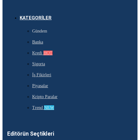
KATEGORILER
Gündem
Banka
Kredi
HOT
Sigorta
İş Fikirleri
Piyasalar
Kripto Paralar
Trend
NEW
Editörün Seçtikleri