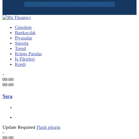
Facebook
Twitter
Instagram
Youtube
Envelope
Gündem
Bankacılık
Piyasalar
Sigorta
Trend
Kripto Paralar
İş Fikirleri
Kredi
-
00:00
00:00
Sıra
Update Required
Flash plugin
-
00:00