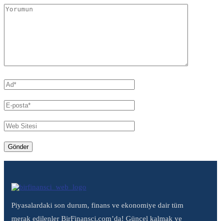
Piyasalardaki son durum, finans ve ekonomiye dair tüm
merak edilenler BirFinansci.com’da! Güncel kalmak ve