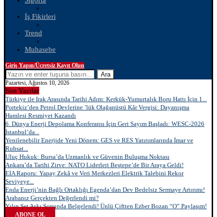
Sigorta
İş Fikirleri
Trend
Muhasebe
Giriş Yapın/Ücretsiz Kayıt Olun
Ara
Pazartesi, Ağustos 10, 2026
Son Yazılar
Türkiye ile Irak Arasında Tarihi Adım: Kerkük-Yumurtalık Boru Hattı İçin 1...
Portekiz’den Petrol Devlerine ’lük Olağanüstü Kâr Vergisi: Dayanışma
Hamlesi Resmiyet Kazandı
6. Dünya Enerji Depolama Konferansı İçin Geri Sayım Başladı: WESC-2026
İstanbul’da...
Yenilenebilir Enerjide Yeni Dönem: GES ve RES Yatırımlarında İmar ve
Ruhsat...
Uluç Hukuk: Bursa’da Uzmanlık ve Güvenin Buluşma Noktası
Ankara’da Tarihi Zirve: NATO Liderleri Beştepe’de Bir Araya Geldi!
EIA Raporu: Yapay Zekâ ve Veri Merkezleri Elektrik Talebini Rekor
Seviyeye...
Enda Enerji’nin Bağlı Ortaklığı Egenda’dan Dev Bedelsiz Sermaye Artırımı!
Arabanız Gerçekten Değerlendi mi?
Yılın Set Aşkı Sonunda Belgelendi! Ünlü Çiftten Ezber Bozan “O” Paylaşım!
ABONE OL