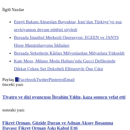
İlgili Yazılar
Enerji Bakanı Alparslan Bayraktar, İran’dan Türkiye’ye gaz
sevkiyatının devam ettiğini söyledi
Borsada İstanbul Merkezli Operasyon: EGEEN ve JANTS
Hisse Manipülasyonu İddiaları
Borsada Şirketlerin Kârları Milyonlardan Milyarlara Yükseldi
Kate Moss, Milano Moda Haftası’nda Gucci Defilesinde
Dikkat Çeken Sırt Dekolteli Elbisesiyle Öne Çıktı
Paylaş
0
Facebook
Twitter
Pinterest
Email
önceki yazı
Tiyatro ve dizi oyuncusu İbrahim Yıldız, kaza sonucu vefat etti
sonraki yazı
Fikret Orman, Güzide Duran ve Adnan Aksoy Boşanma
Davası: Fikret Orman Aşkı Kabul Etti