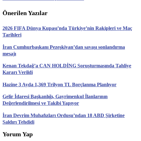
Önerilen Yazılar
2026 FIFA Dünya Kupası’nda Türkiye’nin Rakipleri ve Maç
Tarihleri
İran Cumhurbaşkanı Pezeşkiyan’dan savaşı sonlandırma
mesajı
Kenan Tekdağ’a CAN HOLDİNG Soruşturmasında Tahliye
Kararı Verildi
Hazine 3 Ayda 1,369 Trilyon TL Borçlanma Planlıyor
Gelir İdaresi Başkanlığı, Gayrimenkul İlanlarının
Değerlendirilmesi ve Takibi Yapıyor
İran Devrim Muhafızları Ordusu’ndan 18 ABD Şirketine
Saldırı Tehdidi
Yorum Yap