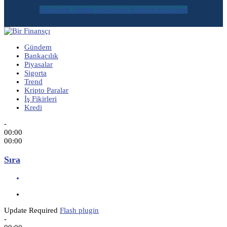
Facebook
Twitter
Instagram
Youtube
Envelope
Gündem
Bankacılık
Piyasalar
Sigorta
Trend
Kripto Paralar
İş Fikirleri
Kredi
-
00:00
00:00
Sıra
Update Required
Flash plugin
-