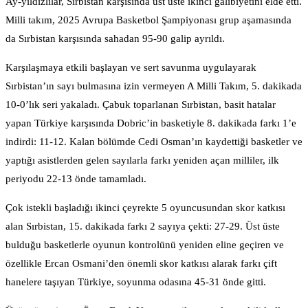
Ay-yıldızlılar, Sırbistan karşısında üst üste ikinci galibiyetini elde etti.
Milli takım, 2025 Avrupa Basketbol Şampiyonası grup aşamasında
da Sırbistan karşısında sahadan 95-90 galip ayrıldı.
Karşılaşmaya etkili başlayan ve sert savunma uygulayarak
Sırbistan’ın sayı bulmasına izin vermeyen A Milli Takım, 5. dakikada
10-0’lık seri yakaladı. Çabuk toparlanan Sırbistan, basit hatalar
yapan Türkiye karşısında Dobric’in basketiyle 8. dakikada farkı 1’e
indirdi: 11-12. Kalan bölümde Cedi Osman’ın kaydettiği basketler ve
yaptığı asistlerden gelen sayılarla farkı yeniden açan milliler, ilk
periyodu 22-13 önde tamamladı.
Çok istekli başladığı ikinci çeyrekte 5 oyuncusundan skor katkısı
alan Sırbistan, 15. dakikada farkı 2 sayıya çekti: 27-29. Üst üste
bulduğu basketlerle oyunun kontrolünü yeniden eline geçiren ve
özellikle Ercan Osmani’den önemli skor katkısı alarak farkı çift
hanelere taşıyan Türkiye, soyunma odasına 45-31 önde gitti.