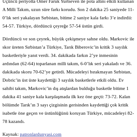
Üçüncü periyotta Ömer Faruk Yurtseven ile pota altını etkili kullanan
A Milli Takım, uzun süre farkı korudu. Son 2 dakika 25 saniyede 11-
0’lık seri yakalayan Sırbistan, bitime 2 saniye kala farkı 3’e indirdii:
54-57. Türkiye, dördüncü çeyreğe 57-54 üstün girdi.
Dördüncü ve son çeyrek, büyük çekişmeye sahne oldu. Markovic ile
skor üreten Sırbistan’a Türkiye, Tarık Biberovic’in kritik 3 sayılık
basketleriyle yanıt verdi. 34. dakikada farkın 2’ye inmesinin
ardından (62-64) toparlanan milli takım, 6-0’lık seri yakaladı ve 36.
dakikada skoru 70-62’ye getirdi. Mücadeleyi bırakmayan Sırbistan,
Dobric’in üst üste kaydettiği 3 sayılık basketlerle etkili oldu. Ev
sahibi takım, Markovic’in dış atışlardan bulduğu basketle bitime 1
dakika 41 saniye kala karşılaşmada ilk kez öne geçti: 73-72. Kalan
bölümde Tarık’ın 3 sayı çizgisinin gerisinden kaydettiği çok kritik
isabetle öne geçen ve üstünlüğünü koruyan Türkiye, mücadeleyi 82-
78 kazandı.
Kaynak:
patronlardunyasi.com