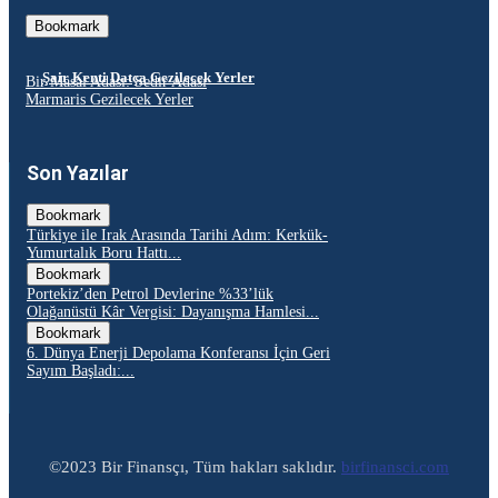
Bookmark
Şair Kenti Datça Gezilecek Yerler
Bir Masal Adası: Sedir Adası
Marmaris Gezilecek Yerler
Son Yazılar
Bookmark
Türkiye ile Irak Arasında Tarihi Adım: Kerkük-
Yumurtalık Boru Hattı...
Bookmark
Portekiz’den Petrol Devlerine %33’lük
Olağanüstü Kâr Vergisi: Dayanışma Hamlesi...
Bookmark
6. Dünya Enerji Depolama Konferansı İçin Geri
Sayım Başladı:...
©2023 Bir Finansçı, Tüm hakları saklıdır.
birfinansci.com