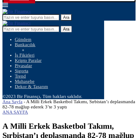
Ara
Ara
Gündem
Bankacılık
İş Fikirleri
Kripto Paralar
Piyasalar
Sigorta
Trend
Muhasebe
Dekor & Tasarım
©2023 Bir Finansçı, Tüm hakları saklıdır.
Ana Sayfa
-
A Milli Erkek Basketbol Takımı, Sırbistan’ı deplasmanda
82-78 mağlup ederek 3’te 3 yaptı
ANA SAYFA
A Milli Erkek Basketbol Takımı,
Sırbistan’ı deplasmanda 82-78 mağlup