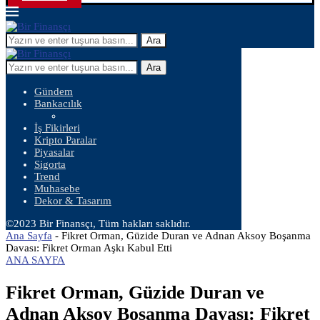
Ara
Ara
Gündem
Bankacılık
İş Fikirleri
Kripto Paralar
Piyasalar
Sigorta
Trend
Muhasebe
Dekor & Tasarım
©2023 Bir Finansçı, Tüm hakları saklıdır.
Ana Sayfa
-
Fikret Orman, Güzide Duran ve Adnan Aksoy Boşanma
Davası: Fikret Orman Aşkı Kabul Etti
ANA SAYFA
Fikret Orman, Güzide Duran ve
Adnan Aksoy Boşanma Davası: Fikret