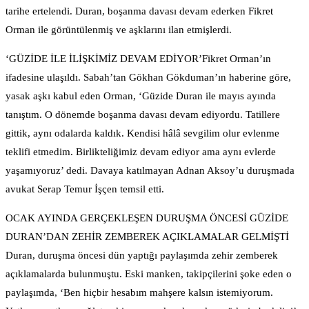
tarihe ertelendi. Duran, boşanma davası devam ederken Fikret
Orman ile görüntülenmiş ve aşklarını ilan etmişlerdi.
‘GÜZİDE İLE İLİŞKİMİZ DEVAM EDİYOR’Fikret Orman’ın
ifadesine ulaşıldı. Sabah’tan Gökhan Gökduman’ın haberine göre,
yasak aşkı kabul eden Orman, ‘Güzide Duran ile mayıs ayında
tanıştım. O dönemde boşanma davası devam ediyordu. Tatillere
gittik, aynı odalarda kaldık. Kendisi hâlâ sevgilim olur evlenme
teklifi etmedim. Birlikteliğimiz devam ediyor ama aynı evlerde
yaşamıyoruz’ dedi. Davaya katılmayan Adnan Aksoy’u duruşmada
avukat Serap Temur İşçen temsil etti.
OCAK AYINDA GERÇEKLEŞEN DURUŞMA ÖNCESİ GÜZİDE
DURAN’DAN ZEHİR ZEMBEREK AÇIKLAMALAR GELMİŞTİ
Duran, duruşma öncesi dün yaptığı paylaşımda zehir zemberek
açıklamalarda bulunmuştu. Eski manken, takipçilerini şoke eden o
paylaşımda, ‘Ben hiçbir hesabım mahşere kalsın istemiyorum.