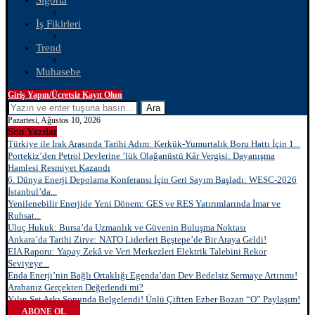
Sigorta
İş Fikirleri
Trend
Muhasebe
Giriş Yapın/Ücretsiz Kayıt Olun
Ara
Pazartesi, Ağustos 10, 2026
Son Yazılar
Türkiye ile Irak Arasında Tarihi Adım: Kerkük-Yumurtalık Boru Hattı İçin 1...
Portekiz’den Petrol Devlerine ’lük Olağanüstü Kâr Vergisi: Dayanışma
Hamlesi Resmiyet Kazandı
6. Dünya Enerji Depolama Konferansı İçin Geri Sayım Başladı: WESC-2026
İstanbul’da...
Yenilenebilir Enerjide Yeni Dönem: GES ve RES Yatırımlarında İmar ve
Ruhsat...
Uluç Hukuk: Bursa’da Uzmanlık ve Güvenin Buluşma Noktası
Ankara’da Tarihi Zirve: NATO Liderleri Beştepe’de Bir Araya Geldi!
EIA Raporu: Yapay Zekâ ve Veri Merkezleri Elektrik Talebini Rekor
Seviyeye...
Enda Enerji’nin Bağlı Ortaklığı Egenda’dan Dev Bedelsiz Sermaye Artırımı!
Arabanız Gerçekten Değerlendi mi?
Yılın Set Aşkı Sonunda Belgelendi! Ünlü Çiftten Ezber Bozan “O” Paylaşım!
ABONE OL