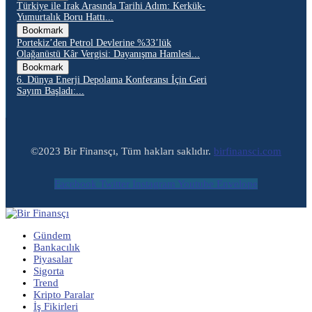
Türkiye ile Irak Arasında Tarihi Adım: Kerkük-
Yumurtalık Boru Hattı...
Bookmark
Portekiz’den Petrol Devlerine %33’lük
Olağanüstü Kâr Vergisi: Dayanışma Hamlesi...
Bookmark
6. Dünya Enerji Depolama Konferansı İçin Geri
Sayım Başladı:...
©2023 Bir Finansçı, Tüm hakları saklıdır.
birfinansci.com
Facebook
Twitter
Instagram
Youtube
Envelope
Gündem
Bankacılık
Piyasalar
Sigorta
Trend
Kripto Paralar
İş Fikirleri