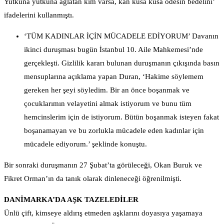
Yutkuna yutkuna ağlatan kim varsa, kan kusa kusa ödesin bedelini’
ifadelerini kullanmıştı.
‘TÜM KADINLAR İÇİN MÜCADELE EDİYORUM’ Davanın
ikinci duruşması bugün İstanbul 10. Aile Mahkemesi’nde
gerçekleşti. Gizlilik kararı bulunan duruşmanın çıkışında basın
mensuplarına açıklama yapan Duran, ‘Hakime söylemem
gereken her şeyi söyledim. Bir an önce boşanmak ve
çocuklarımın velayetini almak istiyorum ve bunu tüm
hemcinslerim için de istiyorum. Bütün boşanmak isteyen fakat
boşanamayan ve bu zorlukla mücadele eden kadınlar için
mücadele ediyorum.’ şeklinde konuştu.
Bir sonraki duruşmanın 27 Şubat’ta görüleceği, Okan Buruk ve
Fikret Orman’ın da tanık olarak dinleneceği öğrenilmişti.
DANİMARKA’DA AŞK TAZELEDİLER
Ünlü çift, kimseye aldırış etmeden aşklarını doyasıya yaşamaya