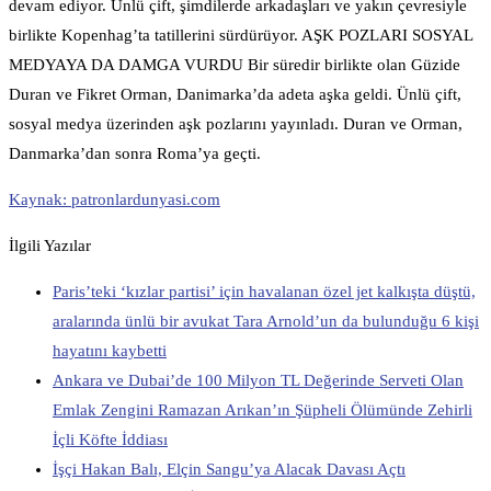
devam ediyor. Ünlü çift, şimdilerde arkadaşları ve yakın çevresiyle
birlikte Kopenhag’ta tatillerini sürdürüyor. AŞK POZLARI SOSYAL
MEDYAYA DA DAMGA VURDU Bir süredir birlikte olan Güzide
Duran ve Fikret Orman, Danimarka’da adeta aşka geldi. Ünlü çift,
sosyal medya üzerinden aşk pozlarını yayınladı. Duran ve Orman,
Danmarka’dan sonra Roma’ya geçti.
Kaynak: patronlardunyasi.com
İlgili Yazılar
Paris’teki ‘kızlar partisi’ için havalanan özel jet kalkışta düştü,
aralarında ünlü bir avukat Tara Arnold’un da bulunduğu 6 kişi
hayatını kaybetti
Ankara ve Dubai’de 100 Milyon TL Değerinde Serveti Olan
Emlak Zengini Ramazan Arıkan’ın Şüpheli Ölümünde Zehirli
İçli Köfte İddiası
İşçi Hakan Balı, Elçin Sangu’ya Alacak Davası Açtı