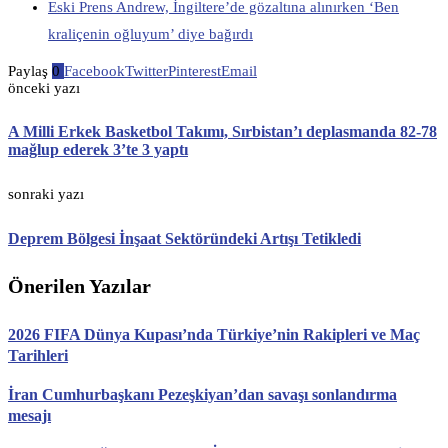
Eski Prens Andrew, İngiltere’de gözaltına alınırken ‘Ben
kraliçenin oğluyum’ diye bağırdı
Paylaş
0
Facebook
Twitter
Pinterest
Email
önceki yazı
A Milli Erkek Basketbol Takımı, Sırbistan’ı deplasmanda 82-78
mağlup ederek 3’te 3 yaptı
sonraki yazı
Deprem Bölgesi İnşaat Sektöründeki Artışı Tetikledi
Önerilen Yazılar
2026 FIFA Dünya Kupası’nda Türkiye’nin Rakipleri ve Maç
Tarihleri
İran Cumhurbaşkanı Pezeşkiyan’dan savaşı sonlandırma
mesajı