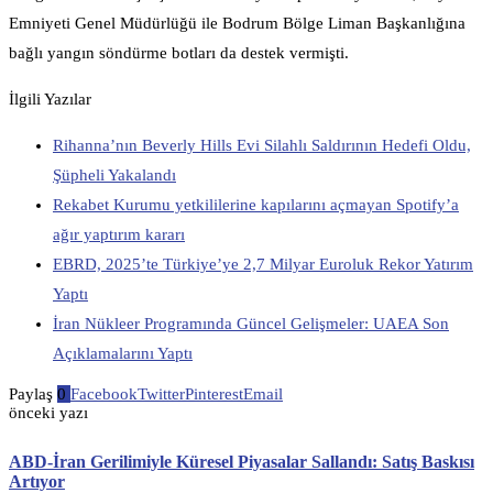
Emniyeti Genel Müdürlüğü ile Bodrum Bölge Liman Başkanlığına
bağlı yangın söndürme botları da destek vermişti.
İlgili Yazılar
Rihanna’nın Beverly Hills Evi Silahlı Saldırının Hedefi Oldu,
Şüpheli Yakalandı
Rekabet Kurumu yetkililerine kapılarını açmayan Spotify’a
ağır yaptırım kararı
EBRD, 2025’te Türkiye’ye 2,7 Milyar Euroluk Rekor Yatırım
Yaptı
İran Nükleer Programında Güncel Gelişmeler: UAEA Son
Açıklamalarını Yaptı
Paylaş
0
Facebook
Twitter
Pinterest
Email
önceki yazı
ABD-İran Gerilimiyle Küresel Piyasalar Sallandı: Satış Baskısı
Artıyor