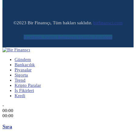
©2023 Bir Finansçı, Tüm hakları saklıdır.
birfinansci.com
Facebook
Twitter
Instagram
Youtube
Envelope
Gündem
Bankacılık
Piyasalar
Sigorta
Trend
Kripto Paralar
İş Fikirleri
Kredi
-
00:00
00:00
Sıra