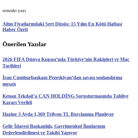
sonraki yazı
Altın Fiyatlarındaki Sert Düşüş: 15 Yılın En Kötü Haftası
Haber Özeti
Önerilen Yazılar
2026 FIFA Dünya Kupası’nda Türkiye’nin Rakipleri ve Maç
Tarihleri
İran Cumhurbaşkanı Pezeşkiyan’dan savaşı sonlandırma
mesajı
Kenan Tekdağ’a CAN HOLDİNG Soruşturmasında Tahliye
Kararı Verildi
Hazine 3 Ayda 1,369 Trilyon TL Borçlanma Planlıyor
Gelir İdaresi Başkanlığı, Gayrimenkul İlanlarının
Değerlendirilmesi ve Takibi Yapıyor