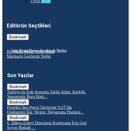
Trend
NEW
Editörün Seçtikleri
Bookmark
Şair Kenti Datça Gezilecek Yerler
Bir Masal Adası: Sedir Adası
Marmaris Gezilecek Yerler
Son Yazılar
Bookmark
Türkiye ile Irak Arasında Tarihi Adım: Kerkük-
Yumurtalık Boru Hattı...
Bookmark
Portekiz’den Petrol Devlerine %33’lük
Olağanüstü Kâr Vergisi: Dayanışma Hamlesi...
Bookmark
6. Dünya Enerji Depolama Konferansı İçin Geri
Sayım Başladı:...