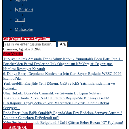
Sigorta
İş Fikirleri
Trend
Muhasebe
Giriş Yapın/Ücretsiz Kayıt Olun
Ara
Cumartesi, Ağustos 8, 2026
Son Yazılar
Türkiye ile Irak Arasında Tarihi Adım: Kerkük-Yumurtalık Boru Hattı İçin 1...
Portekiz’den Petrol Devlerine ’lük Olağanüstü Kâr Vergisi: Dayanışma
Hamlesi Resmiyet Kazandı
6. Dünya Enerji Depolama Konferansı İçin Geri Sayım Başladı: WESC-2026
İstanbul’da...
Yenilenebilir Enerjide Yeni Dönem: GES ve RES Yatırımlarında İmar ve
Ruhsat...
Uluç Hukuk: Bursa’da Uzmanlık ve Güvenin Buluşma Noktası
Ankara’da Tarihi Zirve: NATO Liderleri Beştepe’de Bir Araya Geldi!
EIA Raporu: Yapay Zekâ ve Veri Merkezleri Elektrik Talebini Rekor
Seviyeye...
Enda Enerji’nin Bağlı Ortaklığı Egenda’dan Dev Bedelsiz Sermaye Artırımı!
Arabanız Gerçekten Değerlendi mi?
Yılın Set Aşkı Sonunda Belgelendi! Ünlü Çiftten Ezber Bozan “O” Paylaşım!
ABONE OL