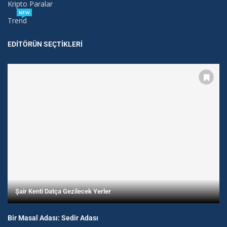
Kripto Paralar
NEW
Trend
EDITÖRÜN SEÇTIKLERI
Şair Kenti Datça Gezilecek Yerler
Bir Masal Adası: Sedir Adası