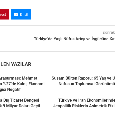
erest
Email
sonraki
Türkiye’de Yaşlı Nüfus Artışı ve İşgücüne Kat
LEN YAZILAR
Araştırması: Mehmet
Susam Bülten Raporu: 65 Yaş ve Ü
n %27’de Kaldı, Ekonomi
Nüfusun Toplumsal Görünüm
gısı Negatif
a Dış Ticaret Dengesi
Türkiye ve İran Ekonomilerind
k 9 Milyar Doları Geçti
Jeopolitik Risklerin Asimetrik Etki