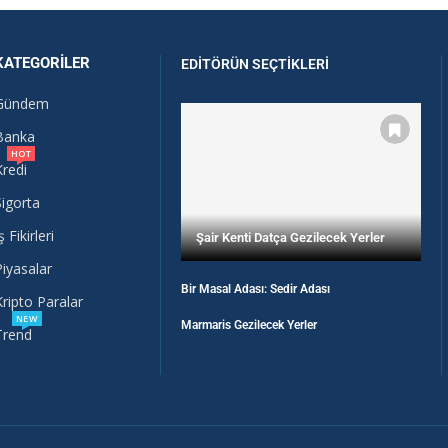
KATEGORILER
EDITÖRÜN SEÇTIKLERI
Gündem
Banka
HOT
Kredi
Sigorta
ş Fikirleri
Şair Kenti Datça Gezilecek Yerler
Piyasalar
Bir Masal Adası: Sedir Adası
Kripto Paralar
NEW
Marmaris Gezilecek Yerler
Trend