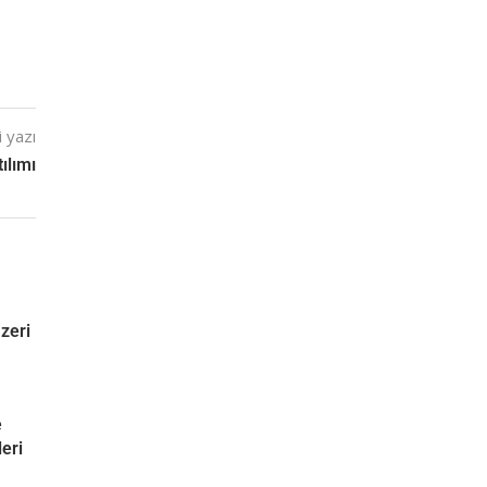
 yazı
ılımı
zeri
ü
e
leri