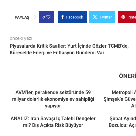
0
PAYLAŞ
Facebook
Twitter
Pint
önceki yazı
Piyasalarda Kritik Saatler: Yurt İçinde Gözler TCMB’de,
Küreselde Enerji ve Enflasyon Gündemi Var
ÖNERI
AVM’ler, perakende sektöründe 59
Metropoll 
milyar dolarlık ekonomiye ev sahipliği
Şimşek’e Güve
yapıyor
Al
ANALİZ: İran Savaşı İç Talebi Dengeler
Şubat Ayınd
mi? Dış Açıkta Risk Büyüyor
Bozuldu: Açı