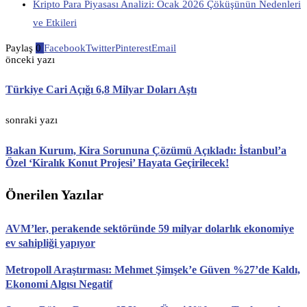
Kripto Para Piyasası Analizi: Ocak 2026 Çöküşünün Nedenleri
ve Etkileri
Paylaş
0
Facebook
Twitter
Pinterest
Email
önceki yazı
Türkiye Cari Açığı 6,8 Milyar Doları Aştı
sonraki yazı
Bakan Kurum, Kira Sorununa Çözümü Açıkladı: İstanbul’a
Özel ‘Kiralık Konut Projesi’ Hayata Geçirilecek!
Önerilen Yazılar
AVM’ler, perakende sektöründe 59 milyar dolarlık ekonomiye
ev sahipliği yapıyor
Metropoll Araştırması: Mehmet Şimşek’e Güven %27’de Kaldı,
Ekonomi Algısı Negatif