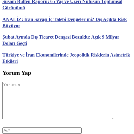
Susam Bülten Raporu: 65 Yaş ve Üzeri Nüfusun Toplumsal
Görünümü
ANALİZ: İran Savaşı İç Talebi Dengeler mi? Dış Açıkta Risk
Büyüyor
Şubat Ayında Dış Ticaret Dengesi Bozuldu: Açık 9 Milyar
Doları Geçti
Türkiye ve İran Ekonomilerinde Jeopolitik Risklerin Asimetrik
Etkileri
Yorum Yap