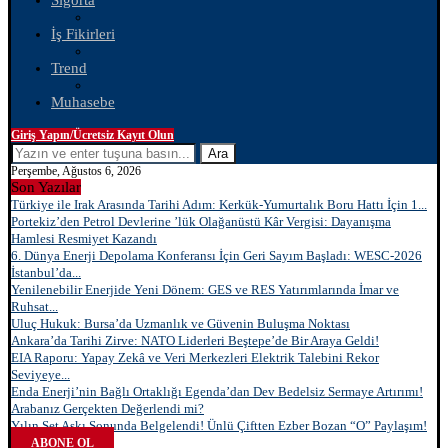
Sigorta
İş Fikirleri
Trend
Muhasebe
Giriş Yapın/Ücretsiz Kayıt Olun
Ara
Perşembe, Ağustos 6, 2026
Son Yazılar
Türkiye ile Irak Arasında Tarihi Adım: Kerkük-Yumurtalık Boru Hattı İçin 1...
Portekiz’den Petrol Devlerine ’lük Olağanüstü Kâr Vergisi: Dayanışma
Hamlesi Resmiyet Kazandı
6. Dünya Enerji Depolama Konferansı İçin Geri Sayım Başladı: WESC-2026
İstanbul’da...
Yenilenebilir Enerjide Yeni Dönem: GES ve RES Yatırımlarında İmar ve
Ruhsat...
Uluç Hukuk: Bursa’da Uzmanlık ve Güvenin Buluşma Noktası
Ankara’da Tarihi Zirve: NATO Liderleri Beştepe’de Bir Araya Geldi!
EIA Raporu: Yapay Zekâ ve Veri Merkezleri Elektrik Talebini Rekor
Seviyeye...
Enda Enerji’nin Bağlı Ortaklığı Egenda’dan Dev Bedelsiz Sermaye Artırımı!
Arabanız Gerçekten Değerlendi mi?
Yılın Set Aşkı Sonunda Belgelendi! Ünlü Çiftten Ezber Bozan “O” Paylaşım!
ABONE OL