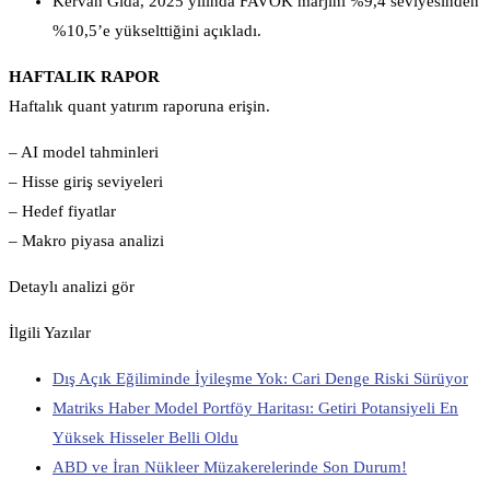
Kervan Gıda, 2025 yılında FAVÖK marjını %9,4 seviyesinden
%10,5’e yükselttiğini açıkladı.
HAFTALIK RAPOR
Haftalık quant yatırım raporuna erişin.
– AI model tahminleri
– Hisse giriş seviyeleri
– Hedef fiyatlar
– Makro piyasa analizi
Detaylı analizi gör
İlgili Yazılar
Dış Açık Eğiliminde İyileşme Yok: Cari Denge Riski Sürüyor
Matriks Haber Model Portföy Haritası: Getiri Potansiyeli En
Yüksek Hisseler Belli Oldu
ABD ve İran Nükleer Müzakerelerinde Son Durum!