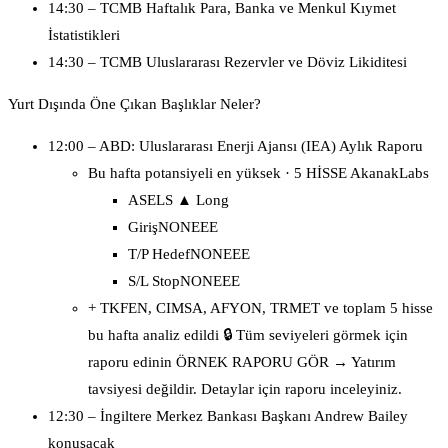
14:30 – TCMB Haftalık Para, Banka ve Menkul Kıymet
İstatistikleri
14:30 – TCMB Uluslararası Rezervler ve Döviz Likiditesi
Yurt Dışında Öne Çıkan Başlıklar Neler?
12:00 – ABD: Uluslararası Enerji Ajansı (IEA) Aylık Raporu
Bu hafta potansiyeli en yüksek · 5 HİSSE AkanakLabs
ASELS ▲ Long
GirişNONEEE
T/P HedefNONEEE
S/L StopNONEEE
+ TKFEN, CIMSA, AFYON, TRMET ve toplam 5 hisse
bu hafta analiz edildi 🔒 Tüm seviyeleri görmek için
raporu edinin ÖRNEK RAPORU GÖR → Yatırım
tavsiyesi değildir. Detaylar için raporu inceleyiniz.
12:30 – İngiltere Merkez Bankası Başkanı Andrew Bailey
konuşacak