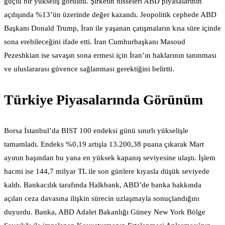
güçlü bir yükseliş görüldü. Şirketin hisseleri ABD piyasalarının
açılışında %13’ün üzerinde değer kazandı. Jeopolitik cephede ABD
Başkanı Donald Trump, İran ile yaşanan çatışmaların kısa süre içinde
sona erebileceğini ifade etti. İran Cumhurbaşkanı Masoud
Pezeshkian ise savaşın sona ermesi için İran’ın haklarının tanınması
ve uluslararası güvence sağlanması gerektiğini belirtti.
Türkiye Piyasalarında Görünüm
Borsa İstanbul’da BIST 100 endeksi günü sınırlı yükselişle
tamamladı. Endeks %0,19 artışla 13.200,38 puana çıkarak Mart
ayının başından bu yana en yüksek kapanış seviyesine ulaştı. İşlem
hacmi ise 144,7 milyar TL ile son günlere kıyasla düşük seviyede
kaldı. Bankacılık tarafında Halkbank, ABD’de banka hakkında
açılan ceza davasına ilişkin sürecin uzlaşmayla sonuçlandığını
duyurdu. Banka, ABD Adalet Bakanlığı Güney New York Bölge