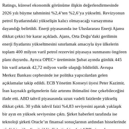
Ratings, küresel ekonomik görünüme ilişkin değerlendirmesinde
2026 yılı büyme tahminini %2,4’ten %2,6’ya yükseltti. Revizyonun
petrol fiyatlarındaki yükselişin kalıcı olmayacağı varsayımına
dayandığı belirtildi. Enerji piyasasında ise Uluslararası Enerji Ajansı
dikkat çekici bir karar açıkladı. Ajans, Orta Doğu’daki gerilimin
enerji fiyatlarını yükseltmesini sınırlamak amacıyla üye ülkelerin
toplam 400 milyon varil petrol rezervini piyasaya sunmasını öngören
planı duyurdu. Ayrıca OPEC+ üretiminin Şubat ayında günlük 445
bin varil artarak 42,72 milyon varile ulaştığı bildirildi. Avrupa
Merkez Bankası cephesinde ise politika yapıcılardan gelen
açıklamalar takip edildi. ECB Yönetim Konseyi üyesi Peter Kazimir,
İran kaynaklı gelişmelerin faiz artırımı ihtimalini öne çekebileceğini
ifade etti. ABD tahvil piyasasında uzun vadeli faizlerde yükseliş
dikkat çekti. 30 yıllık tahvil faizi %4,83 seviyesini aşarak yaklaşık
bir ayın en yüksek seviyesine çıktı. Şirket haberleri tarafında ise
teknoloji şirketi Oracle’ın finansal sonuçlarının ardından hisselerinde