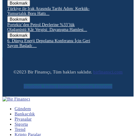
Bookmark
Türkiye ile Irak Arasında Tarihi Adım: Kerkük-
Yumurtalık Boru Hattı...
Bookmark
Portekiz’den Petrol Devlerine %33’lük
Olağanüstü Kâr Vergisi: Dayanışma Hamlesi...
Bookmark
6. Dünya Enerji Depolama Konferansı İçin Geri
Sayım Başladı:...
©2023 Bir Finansçı, Tüm hakları saklıdır.
birfinansci.com
Facebook
Twitter
Instagram
Youtube
Envelope
Gündem
Bankacılık
Piyasalar
Sigorta
Trend
Kripto Paralar