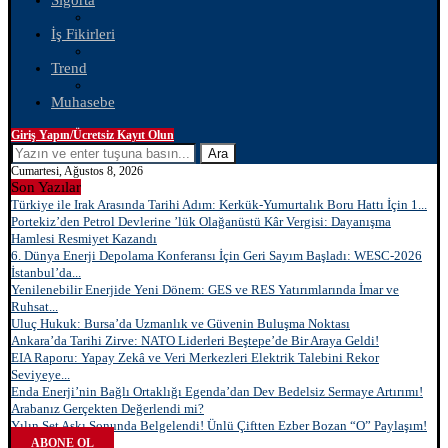
Sigorta
İş Fikirleri
Trend
Muhasebe
Giriş Yapın/Ücretsiz Kayıt Olun
Ara
Cumartesi, Ağustos 8, 2026
Son Yazılar
Türkiye ile Irak Arasında Tarihi Adım: Kerkük-Yumurtalık Boru Hattı İçin 1...
Portekiz’den Petrol Devlerine ’lük Olağanüstü Kâr Vergisi: Dayanışma
Hamlesi Resmiyet Kazandı
6. Dünya Enerji Depolama Konferansı İçin Geri Sayım Başladı: WESC-2026
İstanbul’da...
Yenilenebilir Enerjide Yeni Dönem: GES ve RES Yatırımlarında İmar ve
Ruhsat...
Uluç Hukuk: Bursa’da Uzmanlık ve Güvenin Buluşma Noktası
Ankara’da Tarihi Zirve: NATO Liderleri Beştepe’de Bir Araya Geldi!
EIA Raporu: Yapay Zekâ ve Veri Merkezleri Elektrik Talebini Rekor
Seviyeye...
Enda Enerji’nin Bağlı Ortaklığı Egenda’dan Dev Bedelsiz Sermaye Artırımı!
Arabanız Gerçekten Değerlendi mi?
Yılın Set Aşkı Sonunda Belgelendi! Ünlü Çiftten Ezber Bozan “O” Paylaşım!
ABONE OL