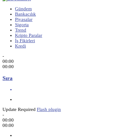
Gündem
Bankacılık
Piyasalar
Sigorta
Trend
Kripto Paralar
İş Fikirleri
Kredi
-
00:00
00:00
Sıra
Update Required
Flash plugin
-
00:00
00:00