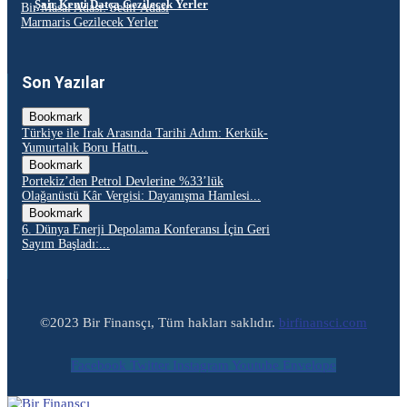
Şair Kenti Datça Gezilecek Yerler
Bir Masal Adası: Sedir Adası
Marmaris Gezilecek Yerler
Son Yazılar
Bookmark
Türkiye ile Irak Arasında Tarihi Adım: Kerkük-
Yumurtalık Boru Hattı...
Bookmark
Portekiz’den Petrol Devlerine %33’lük
Olağanüstü Kâr Vergisi: Dayanışma Hamlesi...
Bookmark
6. Dünya Enerji Depolama Konferansı İçin Geri
Sayım Başladı:...
©2023 Bir Finansçı, Tüm hakları saklıdır.
birfinansci.com
Facebook
Twitter
Instagram
Youtube
Envelope