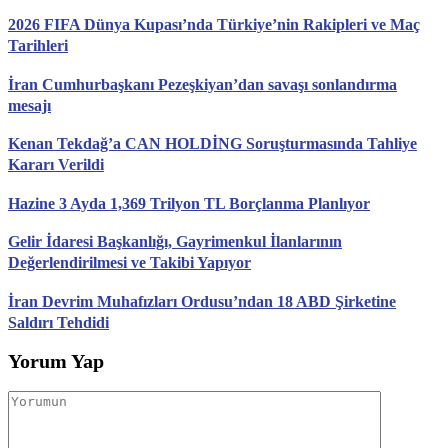
2026 FIFA Dünya Kupası’nda Türkiye’nin Rakipleri ve Maç
Tarihleri
İran Cumhurbaşkanı Pezeşkiyan’dan savaşı sonlandırma
mesajı
Kenan Tekdağ’a CAN HOLDİNG Soruşturmasında Tahliye
Kararı Verildi
Hazine 3 Ayda 1,369 Trilyon TL Borçlanma Planlıyor
Gelir İdaresi Başkanlığı, Gayrimenkul İlanlarının
Değerlendirilmesi ve Takibi Yapıyor
İran Devrim Muhafızları Ordusu’ndan 18 ABD Şirketine
Saldırı Tehdidi
Yorum Yap