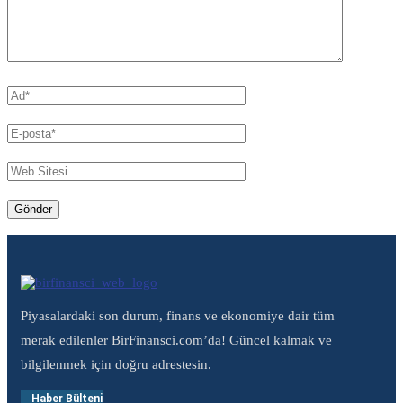
Piyasalardaki son durum, finans ve ekonomiye dair tüm
merak edilenler BirFinansci.com’da! Güncel kalmak ve
bilgilenmek için doğru adrestesin.
Haber Bülteni