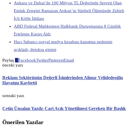
Ankara ve Dubai’de 100 Milyon TL Değerinde Serveti Olan
Emlak Zengini Ramazan Arıkan’ın Şüpheli Ölümünde Zehirli
İçli Köfte İddiası
ABD Federal Mahkemesi Halkbank Duruşmasına 8 Günlük
Erteleme Kararı Aldı
Hacı Sabancı sosyal medya hesabını kapatma nedenini
açıkladı, detoksa girmiş
Paylaş
0
Facebook
Twitter
Pinterest
Email
önceki yazı
Reklam Sektörünün Değerli İsimlerinden Alinur Velidedeoğlu
Hayatını Kaybetti
sonraki yazı
Çetin Ünsalan Yazdı: Cari Açık Yönetilmesi Gereken Bir Başlık
Önerilen Yazılar