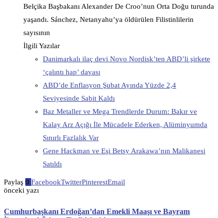
Belçika Başbakanı Alexander De Croo’nun Orta Doğu turunda
yaşandı. Sánchez, Netanyahu’ya öldürülen Filistinlilerin
sayısının
İlgili Yazılar
Danimarkalı ilaç devi Novo Nordisk’ten ABD’li şirkete
‘çalıntı hap’ davası
ABD’de Enflasyon Şubat Ayında Yüzde 2,4
Seviyesinde Sabit Kaldı
Baz Metaller ve Mega Trendlerde Durum: Bakır ve
Kalay Arz Açığı İle Mücadele Ederken, Alüminyumda
Sınırlı Fazlalık Var
Gene Hackman ve Eşi Betsy Arakawa’nın Malikanesi
Satıldı
Paylaş
0
Facebook
Twitter
Pinterest
Email
önceki yazı
Cumhurbaşkanı Erdoğan’dan Emekli Maaşı ve Bayram