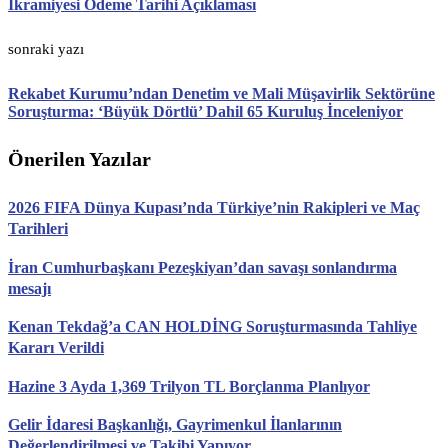
İkramiyesi Ödeme Tarihi Açıklaması
sonraki yazı
Rekabet Kurumu’ndan Denetim ve Mali Müşavirlik Sektörüne
Soruşturma: ‘Büyük Dörtlü’ Dahil 65 Kuruluş İnceleniyor
Önerilen Yazılar
2026 FIFA Dünya Kupası’nda Türkiye’nin Rakipleri ve Maç
Tarihleri
İran Cumhurbaşkanı Pezeşkiyan’dan savaşı sonlandırma
mesajı
Kenan Tekdağ’a CAN HOLDİNG Soruşturmasında Tahliye
Kararı Verildi
Hazine 3 Ayda 1,369 Trilyon TL Borçlanma Planlıyor
Gelir İdaresi Başkanlığı, Gayrimenkul İlanlarının
Değerlendirilmesi ve Takibi Yapıyor