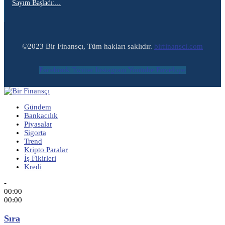
Sayım Başladı:...
©2023 Bir Finansçı, Tüm hakları saklıdır.
birfinansci.com
Facebook
Twitter
Instagram
Youtube
Envelope
Gündem
Bankacılık
Piyasalar
Sigorta
Trend
Kripto Paralar
İş Fikirleri
Kredi
-
00:00
00:00
Sıra