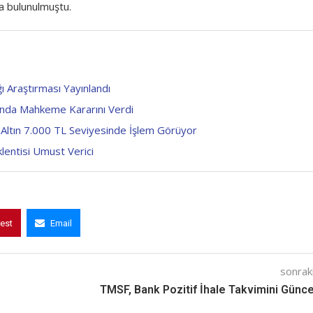
da bulunulmuştu.
ı Araştırması Yayınlandı
ında Mahkeme Kararını Verdi
ltın 7.000 TL Seviyesinde İşlem Görüyor
lentisi Umust Verici
rest
Email
sonraki
TMSF, Bank Pozitif İhale Takvimini Günce