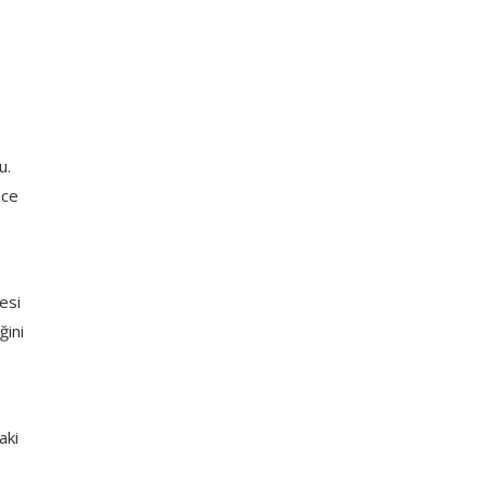
u.
ece
esi
ğini
aki