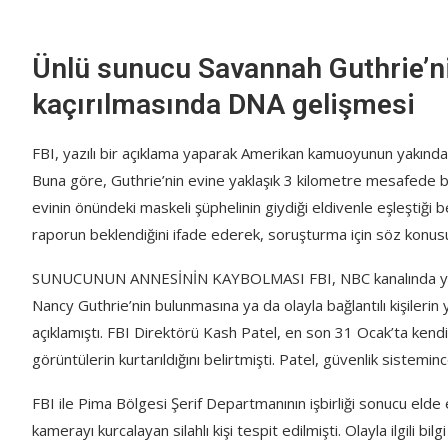
Ünlü sunucu Savannah Guthrie’ni
kaçırılmasında DNA gelişmesi
FBI, yazılı bir açıklama yaparak Amerikan kamuoyunun yakından t
Buna göre, Guthrie’nin evine yaklaşık 3 kilometre mesafede b
evinin önündeki maskeli şüphelinin giydiği eldivenle eşleştiği be
raporun beklendiğini ifade ederek, soruşturma için söz konusu
SUNUCUNUN ANNESİNİN KAYBOLMASI FBI, NBC kanalında yayım
Nancy Guthrie’nin bulunmasına ya da olayla bağlantılı kişilerin
açıklamıştı. FBI Direktörü Kash Patel, en son 31 Ocak’ta kendis
görüntülerin kurtarıldığını belirtmişti. Patel, güvenlik siste
FBI ile Pima Bölgesi Şerif Departmanının işbirliği sonucu eld
kamerayı kurcalayan silahlı kişi tespit edilmişti. Olayla ilgili bil