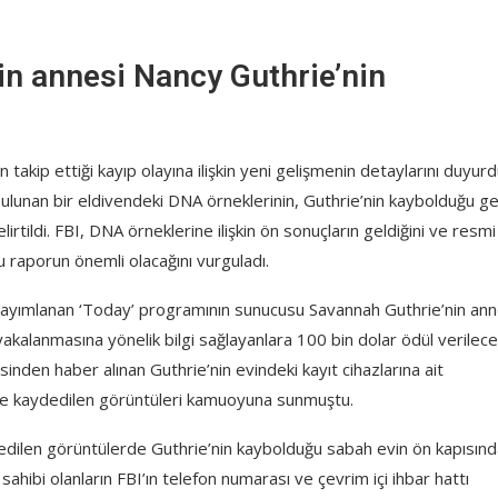
n annesi Nancy Guthrie’nin
akip ettiği kayıp olayına ilişkin yeni gelişmenin detaylarını duyurd
ulunan bir eldivendeki DNA örneklerinin, Guthrie’nin kaybolduğu g
lirtildi. FBI, DNA örneklerine ilişkin ön sonuçların geldiğini ve resmi
 raporun önemli olacağını vurguladı.
lanan ‘Today’ programının sunucusu Savannah Guthrie’nin ann
 yakalanmasına yönelik bilgi sağlayanlara 100 bin dolar ödül verilece
inden haber alınan Guthrie’nin evindeki kayıt cihazlarına ait
mince kaydedilen görüntüleri kamuoyuna sunmuştu.
e edilen görüntülerde Guthrie’nin kaybolduğu sabah evin ön kapısınd
gi sahibi olanların FBI’ın telefon numarası ve çevrim içi ihbar hattı