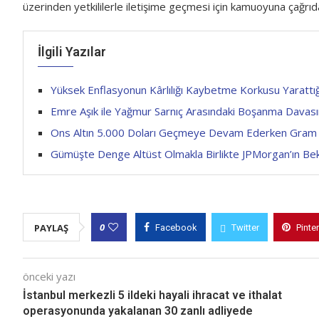
üzerinden yetkililerle iletişime geçmesi için kamuoyuna çağrı
İlgili Yazılar
Yüksek Enflasyonun Kârlılığı Kaybetme Korkusu Yarattığ
Emre Aşık ile Yağmur Sarnıç Arasındaki Boşanma Davas
Ons Altın 5.000 Doları Geçmeye Devam Ederken Gram A
Gümüşte Denge Altüst Olmakla Birlikte JPMorgan’ın Bek
0
PAYLAŞ
Facebook
Twitter
Pinte
önceki yazı
İstanbul merkezli 5 ildeki hayali ihracat ve ithalat
operasyonunda yakalanan 30 zanlı adliyede