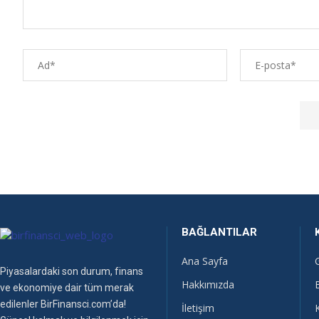
BAĞLANTILAR
Ana Sayfa
Piyasalardaki son durum, finans
Hakkımızda
ve ekonomiye dair tüm merak
edilenler BirFinansci.com’da!
İletişim