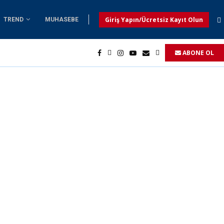
Giriş Yapın/Ücretsiz Kayıt Olun
TREND
MUHASEBE
ABONE OL
dı