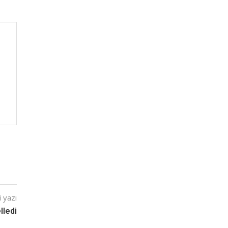
 yazı
lledi