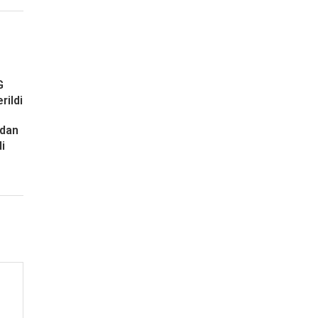
G
rildi
ndan
i