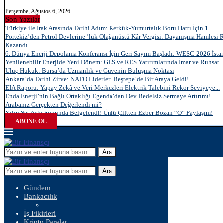
Perşembe, Ağustos 6, 2026
Son Yazılar
Türkiye ile Irak Arasında Tarihi Adım: Kerkük-Yumurtalık Boru Hattı İçin 1...
Portekiz’den Petrol Devlerine ’lük Olağanüstü Kâr Vergisi: Dayanışma Hamlesi 
Kazandı
6. Dünya Enerji Depolama Konferansı İçin Geri Sayım Başladı: WESC-2026 İstan
Yenilenebilir Enerjide Yeni Dönem: GES ve RES Yatırımlarında İmar ve Ruhsat..
Uluç Hukuk: Bursa’da Uzmanlık ve Güvenin Buluşma Noktası
Ankara’da Tarihi Zirve: NATO Liderleri Beştepe’de Bir Araya Geldi!
EIA Raporu: Yapay Zekâ ve Veri Merkezleri Elektrik Talebini Rekor Seviyeye...
Enda Enerji’nin Bağlı Ortaklığı Egenda’dan Dev Bedelsiz Sermaye Artırımı!
Arabanız Gerçekten Değerlendi mi?
Yılın Set Aşkı Sonunda Belgelendi! Ünlü Çiftten Ezber Bozan “O” Paylaşım!
ABONE OL
Ara
Ara
Gündem
Bankacılık
İş Fikirleri
Kripto Paralar