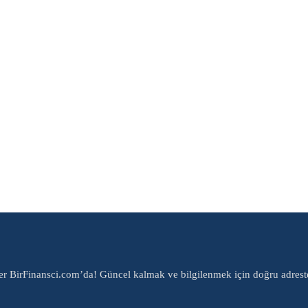
er BirFinansci.com’da! Güncel kalmak ve bilgilenmek için doğru adrest