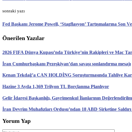
sonraki yazı
Fed Başkanı Jerome Powell, ‘Stagflasyon’ Tartışmalarına Son V
Önerilen Yazılar
2026 FIFA Dünya Kupası’nda Türkiye’nin Rakipleri ve Maç Tari
İran Cumhurbaşkanı Pezeşkiyan’dan savaşı sonlandırma mesajı
Kenan Tekdağ’a CAN HOLDİNG Soruşturmasında Tahliye Karar
Hazine 3 Ayda 1,369 Trilyon TL Borçlanma Planlıyor
Gelir İdaresi Başkanlığı, Gayrimenkul İlanlarının Değerlendirilm
İran Devrim Muhafızları Ordusu’ndan 18 ABD Şirketine Saldırı
Yorum Yap