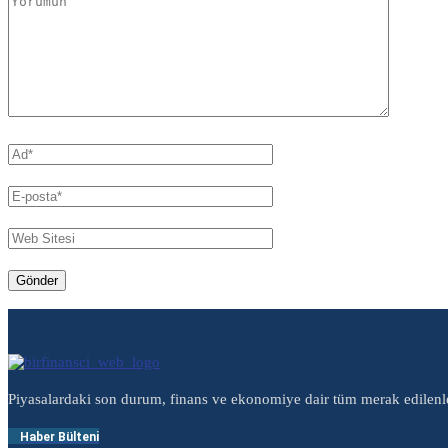
Piyasalardaki son durum, finans ve ekonomiye dair tüm merak edilenl
Haber Bülteni