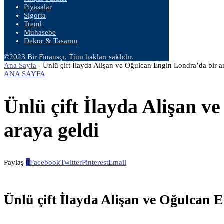
Piyasalar
Sigorta
Trend
Muhasebe
Dekor & Tasarım
©2023 Bir Finansçı, Tüm hakları saklıdır.
Ana Sayfa
-
Ünlü çift İlayda Alişan ve Oğulcan Engin Londra’da bir a
ANA SAYFA
Ünlü çift İlayda Alişan 
araya geldi
Paylaş
0
Facebook
Twitter
Pinterest
Email
Ünlü çift İlayda Alişan ve Oğulcan 