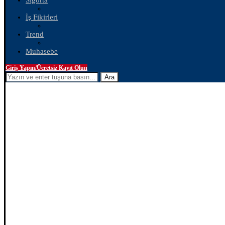
Sigorta
İş Fikirleri
Trend
Muhasebe
Giriş Yapın/Ücretsiz Kayıt Olun
Ara