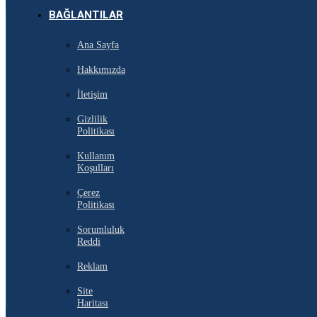
BAĞLANTILAR
Ana Sayfa
Hakkımızda
İletişim
Gizlilik
Politikası
Kullanım
Koşulları
Çerez
Politikası
Sorumluluk
Reddi
Reklam
Site
Haritası