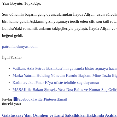
Yazı Boyutu: 16px32px
Son dönemin başarılı genç oyuncularından İlayda Alişan, uzun süredir 
biri haline geldi. Aşklarını gizli yaşamayı tercih eden çift, son tatil ro
Londra’daki romantik anlarını takipçileriyle paylaştı. İlayda Alişan v
beğeni geldi.
patronlardunyasi.com
İlgili Yazılar
Vatikan, Aziz Petrus Bazilikası’nın çatısında bistro açmaya hazı
Marka Yatırım Holding Yönetim Kurulu Başkanı Mine Tozlu Biçe
Kadın avukat Pınar K’ya ofiste tehdide suç duyurusu
MASAK ile Bakan Şimşek, Yasa Dışı Bahis ve Kumar Suç Gelirl
Paylaş
0
Facebook
Twitter
Pinterest
Email
önceki yazı
Galatasaray’dan Osimhen ve Lang Sakatlıkları Hakkında Açıkl