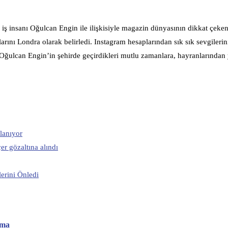
iş insanı Oğulcan Engin ile ilişkisiyle magazin dünyasının dikkat çeken
talarını Londra olarak belirledi. Instagram hesaplarından sık sık sevgilerin
e Oğulcan Engin’in şehirde geçirdikleri mutlu zamanlara, hayranlarından
rlanıyor
r gözaltına alındı
erini Önledi
ama