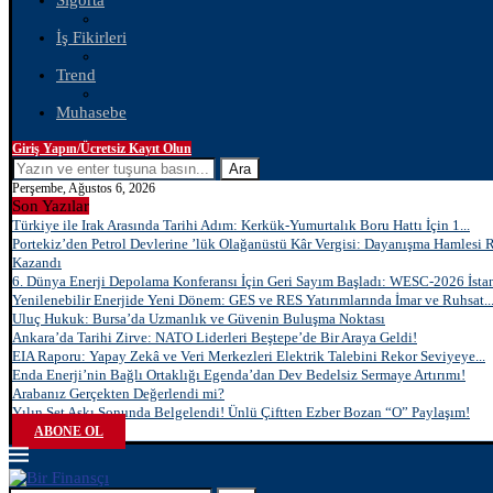
Sigorta
İş Fikirleri
Trend
Muhasebe
Giriş Yapın/Ücretsiz Kayıt Olun
Ara
Perşembe, Ağustos 6, 2026
Son Yazılar
Türkiye ile Irak Arasında Tarihi Adım: Kerkük-Yumurtalık Boru Hattı İçin 1...
Portekiz’den Petrol Devlerine ’lük Olağanüstü Kâr Vergisi: Dayanışma Hamlesi 
Kazandı
6. Dünya Enerji Depolama Konferansı İçin Geri Sayım Başladı: WESC-2026 İstan
Yenilenebilir Enerjide Yeni Dönem: GES ve RES Yatırımlarında İmar ve Ruhsat..
Uluç Hukuk: Bursa’da Uzmanlık ve Güvenin Buluşma Noktası
Ankara’da Tarihi Zirve: NATO Liderleri Beştepe’de Bir Araya Geldi!
EIA Raporu: Yapay Zekâ ve Veri Merkezleri Elektrik Talebini Rekor Seviyeye...
Enda Enerji’nin Bağlı Ortaklığı Egenda’dan Dev Bedelsiz Sermaye Artırımı!
Arabanız Gerçekten Değerlendi mi?
Yılın Set Aşkı Sonunda Belgelendi! Ünlü Çiftten Ezber Bozan “O” Paylaşım!
ABONE OL