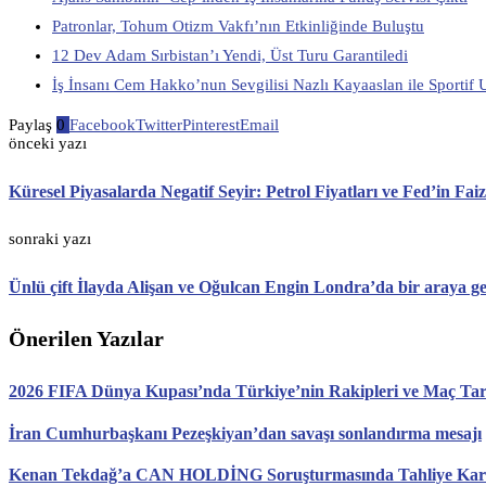
Patronlar, Tohum Otizm Vakfı’nın Etkinliğinde Buluştu
12 Dev Adam Sırbistan’ı Yendi, Üst Turu Garantiledi
İş İnsanı Cem Hakko’nun Sevgilisi Nazlı Kayaaslan ile Sporti
Paylaş
0
Facebook
Twitter
Pinterest
Email
önceki yazı
Küresel Piyasalarda Negatif Seyir: Petrol Fiyatları ve Fed’in Fai
sonraki yazı
Ünlü çift İlayda Alişan ve Oğulcan Engin Londra’da bir araya ge
Önerilen Yazılar
2026 FIFA Dünya Kupası’nda Türkiye’nin Rakipleri ve Maç Tari
İran Cumhurbaşkanı Pezeşkiyan’dan savaşı sonlandırma mesajı
Kenan Tekdağ’a CAN HOLDİNG Soruşturmasında Tahliye Karar