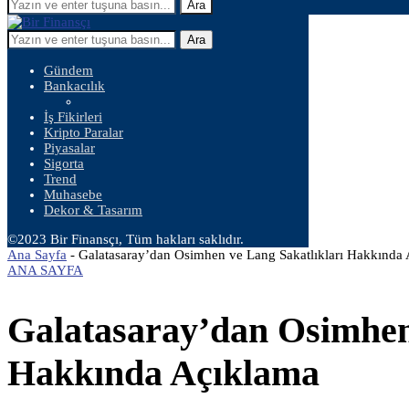
Ara
Ara
Gündem
Bankacılık
İş Fikirleri
Kripto Paralar
Piyasalar
Sigorta
Trend
Muhasebe
Dekor & Tasarım
©2023 Bir Finansçı, Tüm hakları saklıdır.
Ana Sayfa
-
Galatasaray’dan Osimhen ve Lang Sakatlıkları Hakkında
ANA SAYFA
Galatasaray’dan Osimhen
Hakkında Açıklama