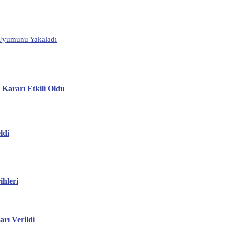
f Uyumunu Yakaladı
z Kararı Etkili Oldu
ldi
hleri
ı Verildi