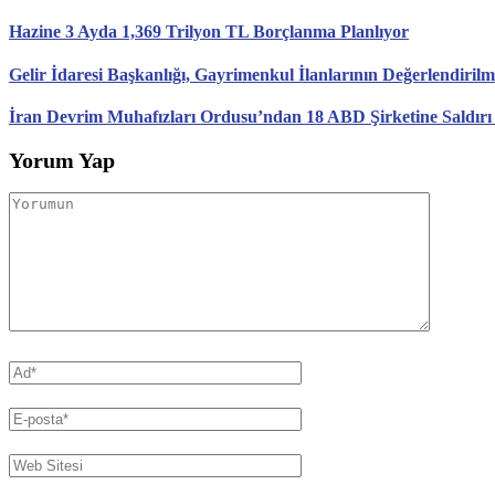
Hazine 3 Ayda 1,369 Trilyon TL Borçlanma Planlıyor
Gelir İdaresi Başkanlığı, Gayrimenkul İlanlarının Değerlendirilm
İran Devrim Muhafızları Ordusu’ndan 18 ABD Şirketine Saldırı
Yorum Yap