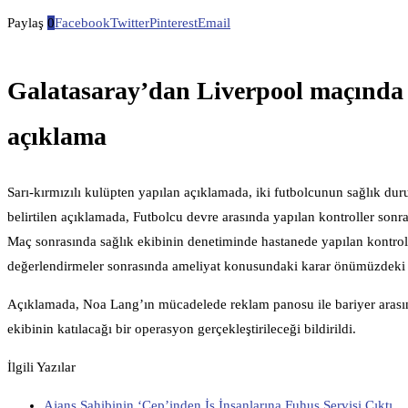
Paylaş
0
Facebook
Twitter
Pinterest
Email
Galatasaray’dan Liverpool maçında s
açıklama
Sarı-kırmızılı kulüpten yapılan açıklamada, iki futbolcunun sağlık duru
belirtilen açıklamada, Futbolcu devre arasında yapılan kontroller sonr
Maç sonrasında sağlık ekibinin denetiminde hastanede yapılan kontrold
değerlendirmeler sonrasında ameliyat konusundaki karar önümüzdeki g
Açıklamada, Noa Lang’ın mücadelede reklam panosu ile bariyer arasın
ekibinin katılacağı bir operasyon gerçekleştirileceği bildirildi.
İlgili Yazılar
Ajans Sahibinin ‘Cep’inden İş İnsanlarına Fuhuş Servisi Çıktı