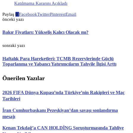
Katılmama Kararını Açıkladı
Paylaş
0
Facebook
Twitter
Pinterest
Email
önceki yazı
Bakır Fiyatları: Yükseliş Kalıcı Olacak mı?
sonraki yazı
Haftalık Para Hareketleri: TCMB Rezervlerinde Güçlü
Toparlanma ve Yabancı Yatırımcıların Tahvile İlgisi Arttı
Önerilen Yazılar
2026 FIFA Dünya Kupası’nda Türkiye’nin Rakipleri ve Maç
Tarihleri
İran Cumhurbaşkanı Pezeşkiyan’dan savaşı sonlandırma
mesajı
Kenan Tekdağ’a CAN HOLDİNG Soruşturmasında Tahliye