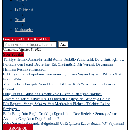
Sigorta
İş Fikirleri
Trend
Muhasebe
Giriş Yapın/Ücretsiz Kayıt Olun
Ara
Cumartesi, Ağustos 8, 2026
Son Yazılar
Türkiye ile Irak Arasında Tarihi Adım: Kerkük-Yumurtalık Boru Hattı İçin 1...
Portekiz’den Petrol Devlerine ’lük Olağanüstü Kâr Vergisi: Dayanışma
Hamlesi Resmiyet Kazandı
6. Dünya Enerji Depolama Konferansı İçin Geri Sayım Başladı: WESC-2026
İstanbul’da...
Yenilenebilir Enerjide Yeni Dönem: GES ve RES Yatırımlarında İmar ve
Ruhsat...
Uluç Hukuk: Bursa’da Uzmanlık ve Güvenin Buluşma Noktası
Ankara’da Tarihi Zirve: NATO Liderleri Beştepe’de Bir Araya Geldi!
EIA Raporu: Yapay Zekâ ve Veri Merkezleri Elektrik Talebini Rekor
Seviyeye...
Enda Enerji’nin Bağlı Ortaklığı Egenda’dan Dev Bedelsiz Sermaye Artırımı!
Arabanız Gerçekten Değerlendi mi?
Yılın Set Aşkı Sonunda Belgelendi! Ünlü Çiftten Ezber Bozan “O” Paylaşım!
ABONE OL