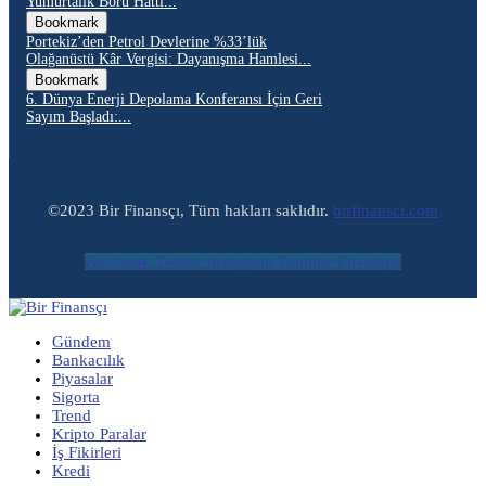
Yumurtalık Boru Hattı...
Bookmark
Portekiz’den Petrol Devlerine %33’lük
Olağanüstü Kâr Vergisi: Dayanışma Hamlesi...
Bookmark
6. Dünya Enerji Depolama Konferansı İçin Geri
Sayım Başladı:...
©2023 Bir Finansçı, Tüm hakları saklıdır.
birfinansci.com
Facebook
Twitter
Instagram
Youtube
Envelope
Gündem
Bankacılık
Piyasalar
Sigorta
Trend
Kripto Paralar
İş Fikirleri
Kredi