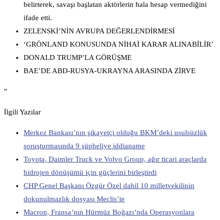
belirterek, savaşı başlatan aktörlerin hala hesap vermediğini
ifade etti.
ZELENSKİ’NİN AVRUPA DEĞERLENDİRMESİ
‘GRÖNLAND KONUSUNDA NİHAİ KARAR ALINABİLİR’
DONALD TRUMP’LA GÖRÜŞME
BAE’DE ABD-RUSYA-UKRAYNA ARASINDA ZİRVE
”
İlgili Yazılar
Merkez Bankası’nın şikayetçi olduğu BKM’deki usulsüzlük
soruşturmasında 9 şüpheliye iddianame
Toyota, Daimler Truck ve Volvo Group, ağır ticari araçlarda
hidrojen dönüşümü için güçlerini birleştirdi
CHP Genel Başkanı Özgür Özel dahil 10 milletvekilinin
dokunulmazlık dosyası Meclis’te
Macron, Fransa’nın Hürmüz Boğazı’nda Operasyonlara