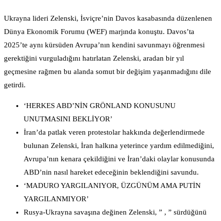
Ukrayna lideri Zelenski, İsviçre’nin Davos kasabasında düzenlenen
Dünya Ekonomik Forumu (WEF) marjında konuştu. Davos’ta
2025’te aynı kürsüden Avrupa’nın kendini savunmayı öğrenmesi
gerektiğini vurguladığını hatırlatan Zelenski, aradan bir yıl
geçmesine rağmen bu alanda somut bir değişim yaşanmadığını dile
getirdi.
‘HERKES ABD’NİN GRÖNLAND KONUSUNU
UNUTMASINI BEKLİYOR’
İran’da patlak veren protestolar hakkında değerlendirmede
bulunan Zelenski, İran halkına yeterince yardım edilmediğini,
Avrupa’nın kenara çekildiğini ve İran’daki olaylar konusunda
ABD’nin nasıl hareket edeceğinin beklendiğini savundu.
‘MADURO YARGILANIYOR, ÜZGÜNÜM AMA PUTİN
YARGILANMIYOR’
Rusya-Ukrayna savaşına değinen Zelenski, ” , ” sürdüğünü