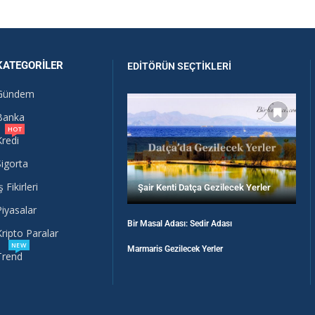
KATEGORILER
EDITÖRÜN SEÇTIKLERI
Gündem
Banka
HOT
Kredi
Sigorta
ş Fikirleri
Şair Kenti Datça Gezilecek Yerler
Piyasalar
Bir Masal Adası: Sedir Adası
Kripto Paralar
NEW
Marmaris Gezilecek Yerler
Trend