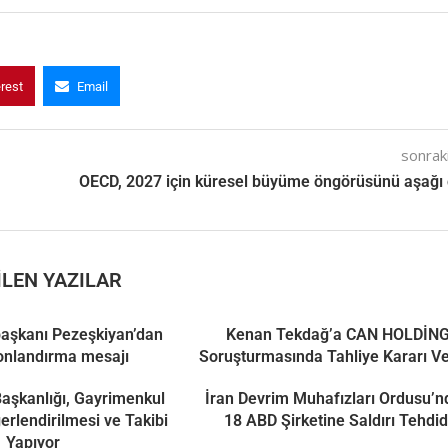
erest
Email
sonraki
OECD, 2027 için küresel büyüme öngörüsünü aşağı 
LEN YAZILAR
aşkanı Pezeşkiyan’dan
Kenan Tekdağ’a CAN HOLDİN
onlandırma mesajı
Soruşturmasında Tahliye Kararı Ve
 Başkanlığı, Gayrimenkul
İran Devrim Muhafızları Ordusu’
ğerlendirilmesi ve Takibi
18 ABD Şirketine Saldırı Tehdid
Yapıyor