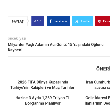
0
PAYLAŞ
Facebook
Twitter
Pint
önceki yazı
Milyarder Yaşlı Adamın Acı Günü: 15 Yaşındaki Oğlunu
Kaybetti
ÖNERI
2026 FIFA Dünya Kupası’nda
İran Cumhurb
Türkiye’nin Rakipleri ve Maç Tarihleri
savaşı s
Hazine 3 Ayda 1,369 Trilyon TL
Gelir İdaresi
Borçlanma Planlıyor
İlanlarının De