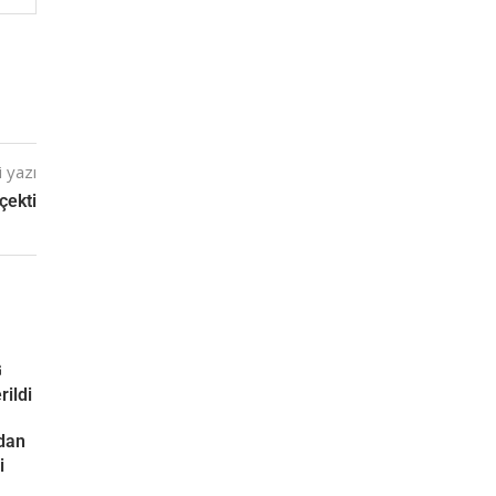
 yazı
çekti
G
rildi
ndan
i