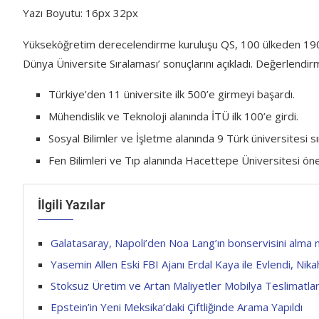
Yazı Boyutu: 16px 32px
Yükseköğretim derecelendirme kuruluşu QS, 100 ülkeden 190
Dünya Üniversite Sıralaması’ sonuçlarını açıkladı. Değerlendir
Türkiye’den 11 üniversite ilk 500’e girmeyi başardı.
Mühendislik ve Teknoloji alanında İTÜ ilk 100’e girdi.
Sosyal Bilimler ve İşletme alanında 9 Türk üniversitesi s
Fen Bilimleri ve Tıp alanında Hacettepe Üniversitesi öne 
İlgili Yazılar
Galatasaray, Napoli’den Noa Lang’ın bonservisini alma 
Yasemin Allen Eski FBI Ajanı Erdal Kaya ile Evlendi, Nik
Stoksuz Üretim ve Artan Maliyetler Mobilya Teslimatları
Epstein’in Yeni Meksika’daki Çiftliğinde Arama Yapıldı