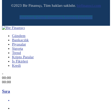
©2023 Bir Finansçı, Tüm hakları saklıdır.
birfinansci.com
Facebook
Twitter
Instagram
Youtube
Envelope
Gündem
Bankacılık
Piyasalar
Sigorta
Trend
Kripto Paralar
İş Fikirleri
Kredi
-
00:00
00:00
Sıra