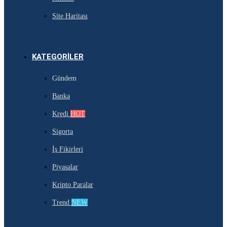
Site Haritası
KATEGORILER
Gündem
Banka
Kredi
HOT
Sigorta
İş Fikirleri
Piyasalar
Kripto Paralar
Trend
NEW