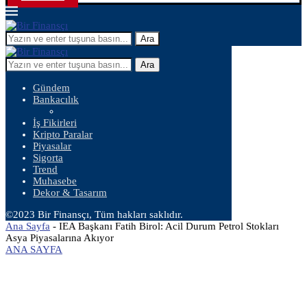
Ara
Ara
Gündem
Bankacılık
İş Fikirleri
Kripto Paralar
Piyasalar
Sigorta
Trend
Muhasebe
Dekor & Tasarım
©2023 Bir Finansçı, Tüm hakları saklıdır.
Ana Sayfa
-
IEA Başkanı Fatih Birol: Acil Durum Petrol Stokları
Asya Piyasalarına Akıyor
ANA SAYFA