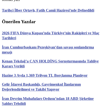
Tarihçi İlber Ortaylı, Fatih Camii Haziresi’nde Defnedildi
Önerilen Yazılar
2026 FIFA Dünya Kupası’nda Türkiye’nin Rakipleri ve Maç
Tarihleri
İran Cumhurbaşkanı Pezeşkiyan’dan savaşı sonlandırma
mesajı
Kenan Tekdağ’a CAN HOLDİNG Soruşturmasında Tahliye
Kararı Verildi
Hazine 3 Ayda 1,369 Trilyon TL Borçlanma Planlıyor
Gelir İdaresi Başkanlığı, Gayrimenkul İlanlarının
Değerlendirilmesi ve Takibi Yapıyor
İran Devrim Muhafızları Ordusu’ndan 18 ABD Şirketine
Saldırı Tehdidi