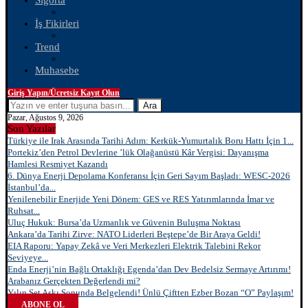
Sigorta
İş Fikirleri
Trend
Muhasebe
Giriş Yapın/Ücretsiz Kayıt Olun
Ara
Pazar, Ağustos 9, 2026
Son Yazılar
Türkiye ile Irak Arasında Tarihi Adım: Kerkük-Yumurtalık Boru Hattı İçin 1...
Portekiz’den Petrol Devlerine ’lük Olağanüstü Kâr Vergisi: Dayanışma
Hamlesi Resmiyet Kazandı
6. Dünya Enerji Depolama Konferansı İçin Geri Sayım Başladı: WESC-2026
İstanbul’da...
Yenilenebilir Enerjide Yeni Dönem: GES ve RES Yatırımlarında İmar ve
Ruhsat...
Uluç Hukuk: Bursa’da Uzmanlık ve Güvenin Buluşma Noktası
Ankara’da Tarihi Zirve: NATO Liderleri Beştepe’de Bir Araya Geldi!
EIA Raporu: Yapay Zekâ ve Veri Merkezleri Elektrik Talebini Rekor
Seviyeye...
Enda Enerji’nin Bağlı Ortaklığı Egenda’dan Dev Bedelsiz Sermaye Artırımı!
Arabanız Gerçekten Değerlendi mi?
Yılın Set Aşkı Sonunda Belgelendi! Ünlü Çiftten Ezber Bozan “O” Paylaşım!
ABONE OL