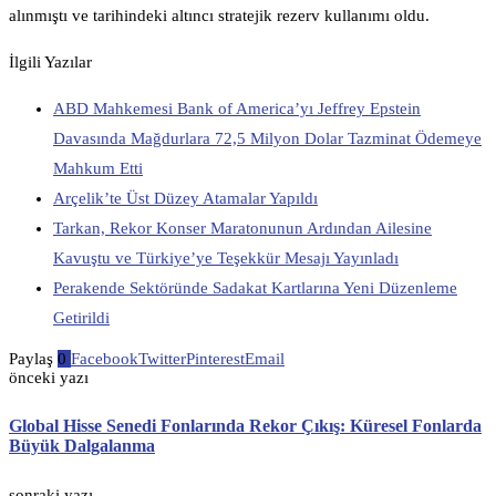
alınmıştı ve tarihindeki altıncı stratejik rezerv kullanımı oldu.
İlgili Yazılar
ABD Mahkemesi Bank of America’yı Jeffrey Epstein
Davasında Mağdurlara 72,5 Milyon Dolar Tazminat Ödemeye
Mahkum Etti
Arçelik’te Üst Düzey Atamalar Yapıldı
Tarkan, Rekor Konser Maratonunun Ardından Ailesine
Kavuştu ve Türkiye’ye Teşekkür Mesajı Yayınladı
Perakende Sektöründe Sadakat Kartlarına Yeni Düzenleme
Getirildi
Paylaş
0
Facebook
Twitter
Pinterest
Email
önceki yazı
Global Hisse Senedi Fonlarında Rekor Çıkış: Küresel Fonlarda
Büyük Dalgalanma
sonraki yazı