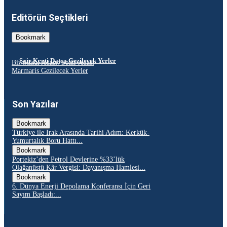
Editörün Seçtikleri
Bookmark
Şair Kenti Datça Gezilecek Yerler
Bir Masal Adası: Sedir Adası
Marmaris Gezilecek Yerler
Son Yazılar
Bookmark
Türkiye ile Irak Arasında Tarihi Adım: Kerkük-
Yumurtalık Boru Hattı...
Bookmark
Portekiz’den Petrol Devlerine %33’lük
Olağanüstü Kâr Vergisi: Dayanışma Hamlesi...
Bookmark
6. Dünya Enerji Depolama Konferansı İçin Geri
Sayım Başladı:...