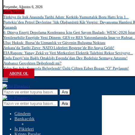
Perşembe, Ağustos 6, 2026
Son Yazılar
Türkiye ile Irak Arasında Tarihi Adım: Kerkük-Yumurtalık Boru Hattı İçin 1...
Portekiz’den Petrol Devlerine ’lük Olağanüstü Kâr Vergisi: Dayanışma Hamlesi 
Kazandı
6. Dünya Enerji Depolama Konferansı İçin Geri Sayım Başladı: WESC-2026 İstan
Yenilenebilir Enerjide Yeni Dönem: GES ve RES Yatırımlarında İmar ve Ruhsat..
Uluç Hukuk: Bursa’da Uzmanlık ve Güvenin Buluşma Noktası
Ankara’da Tarihi Zirve: NATO Liderleri Beştepe’de Bir Araya Geldi!
EIA Raporu: Yapay Zekâ ve Veri Merkezleri Elektrik Talebini Rekor Seviyeye...
Enda Enerji’nin Bağlı Ortaklığı Egenda’dan Dev Bedelsiz Sermaye Artırımı!
Arabanız Gerçekten Değerlendi mi?
Yılın Set Aşkı Sonunda Belgelendi! Ünlü Çiftten Ezber Bozan “O” Paylaşım!
ABONE OL
Ara
Ara
Gündem
Bankacılık
İş Fikirleri
Kripto Paralar