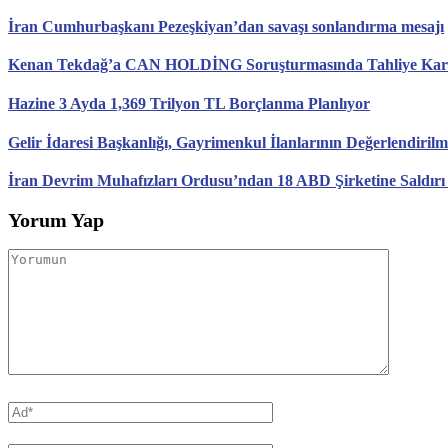
İran Cumhurbaşkanı Pezeşkiyan’dan savaşı sonlandırma mesajı
Kenan Tekdağ’a CAN HOLDİNG Soruşturmasında Tahliye Karar
Hazine 3 Ayda 1,369 Trilyon TL Borçlanma Planlıyor
Gelir İdaresi Başkanlığı, Gayrimenkul İlanlarının Değerlendirilm
İran Devrim Muhafızları Ordusu’ndan 18 ABD Şirketine Saldırı
Yorum Yap