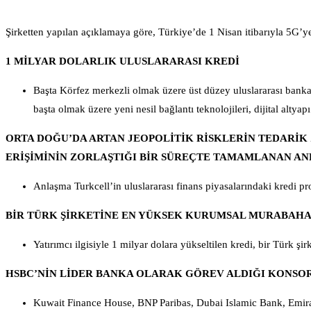
Şirketten yapılan açıklamaya göre, Türkiye’de 1 Nisan itibarıyla 5G’ye 
1 MİLYAR DOLARLIK ULUSLARARASI KREDİ
Başta Körfez merkezli olmak üzere üst düzey uluslararası bankal
başta olmak üzere yeni nesil bağlantı teknolojileri, dijital altya
ORTA DOĞU’DA ARTAN JEOPOLİTİK RİSKLERİN TEDARİK
ERİŞİMİNİN ZORLAŞTIĞI BİR SÜREÇTE TAMAMLANAN A
Anlaşma Turkcell’in uluslararası finans piyasalarındaki kredi pro
BİR TÜRK ŞİRKETİNE EN YÜKSEK KURUMSAL MURABAH
Yatırımcı ilgisiyle 1 milyar dolara yükseltilen kredi, bir Türk 
HSBC’NİN LİDER BANKA OLARAK GÖREV ALDIĞI KONSO
Kuwait Finance House, BNP Paribas, Dubai Islamic Bank, Em