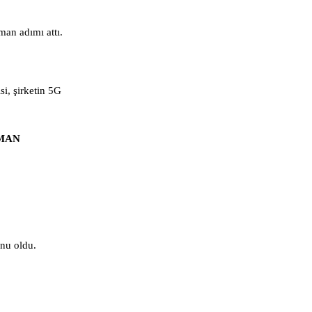
man adımı attı.
i, şirketin 5G
SMAN
onu oldu.