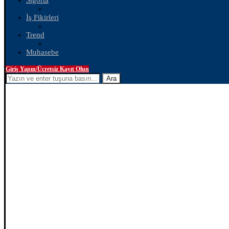
Sigorta
İş Fikirleri
Trend
Muhasebe
Giriş Yapın/Ücretsiz Kayıt Olun
Ara