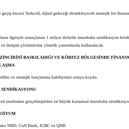
geçiş öncesi Turkcell, dijital geleceği destekleyecek stratejik bir finans
arın ilgisiyle sonuçlanan 1 milyar dolarlık murabaha sendikasyon kredis
pı ve iletişim çözümlerine yönelik yatırımlarda kullanılacak.
 ZİNCİRİNİ BASKILADIĞI VE KÖRFEZ BÖLGESİNDE FİNAN
NLAŞMA
filini ve stratejik borçlanma kabiliyetini ortaya koydu.
A SENDİKASYONU
şirketi tarafından gerçekleştirilen en büyük kurumsal murabaha sendikasy
RSİYUM
irates NBD, Gulf Bank, ICBC ve QNB