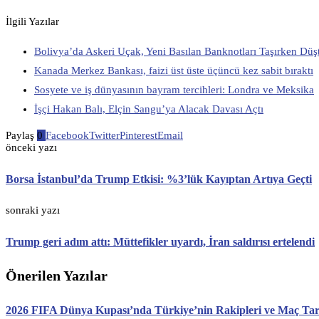
İlgili Yazılar
Bolivya’da Askeri Uçak, Yeni Basılan Banknotları Taşırken Düş
Kanada Merkez Bankası, faizi üst üste üçüncü kez sabit bıraktı
Sosyete ve iş dünyasının bayram tercihleri: Londra ve Meksika
İşçi Hakan Balı, Elçin Sangu’ya Alacak Davası Açtı
Paylaş
0
Facebook
Twitter
Pinterest
Email
önceki yazı
Borsa İstanbul’da Trump Etkisi: %3’lük Kayıptan Artıya Geçti
sonraki yazı
Trump geri adım attı: Müttefikler uyardı, İran saldırısı ertelendi
Önerilen Yazılar
2026 FIFA Dünya Kupası’nda Türkiye’nin Rakipleri ve Maç Tari