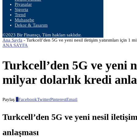
Piyasalar
Sigorta
Trend
Muhasebe
Dekor & Tasarım
©2023 Bir Finansçı, Tüm hakları saklıdır.
Ana Sayfa
-
Turkcell’den 5G ve yeni nesil iletişim yatırımları için 1 m
ANA SAYFA
Turkcell’den 5G ve yeni nes
milyar dolarlık kredi anl
Paylaş
0
Facebook
Twitter
Pinterest
Email
Turkcell’den 5G ve yeni nesil iletişim
anlaşması