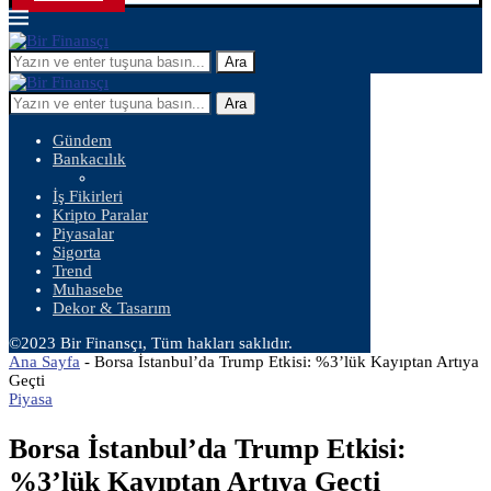
Ara
Ara
Gündem
Bankacılık
İş Fikirleri
Kripto Paralar
Piyasalar
Sigorta
Trend
Muhasebe
Dekor & Tasarım
©2023 Bir Finansçı, Tüm hakları saklıdır.
Ana Sayfa
-
Borsa İstanbul’da Trump Etkisi: %3’lük Kayıptan Artıya
Geçti
Piyasa
Borsa İstanbul’da Trump Etkisi:
%3’lük Kayıptan Artıya Geçti