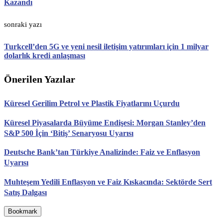
Kazandı
sonraki yazı
Turkcell’den 5G ve yeni nesil iletişim yatırımları için 1 milyar
dolarlık kredi anlaşması
Önerilen Yazılar
Küresel Gerilim Petrol ve Plastik Fiyatlarını Uçurdu
Küresel Piyasalarda Büyüme Endişesi: Morgan Stanley’den
S&P 500 İçin ‘Bitiş’ Senaryosu Uyarısı
Deutsche Bank’tan Türkiye Analizinde: Faiz ve Enflasyon
Uyarısı
Muhteşem Yedili Enflasyon ve Faiz Kıskacında: Sektörde Sert
Satış Dalgası
Bookmark