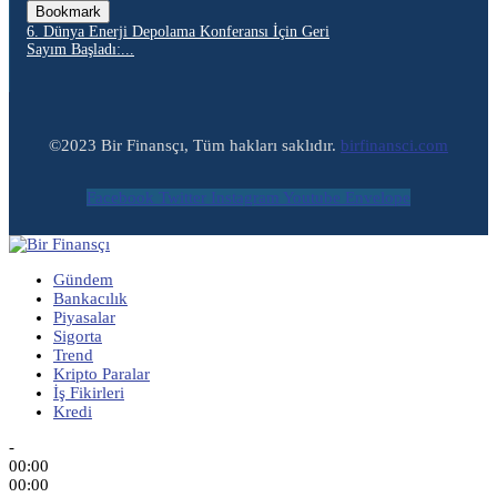
Bookmark
6. Dünya Enerji Depolama Konferansı İçin Geri
Sayım Başladı:...
©2023 Bir Finansçı, Tüm hakları saklıdır.
birfinansci.com
Facebook
Twitter
Instagram
Youtube
Envelope
Gündem
Bankacılık
Piyasalar
Sigorta
Trend
Kripto Paralar
İş Fikirleri
Kredi
-
00:00
00:00