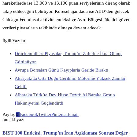
hareketlerde ise 13.000 ve 13.100 puan seviyelerinin direnç olarak
takip edileceğini belirtiyor. Küresel ajandada ise ABD’den gelecek
Chicago Fed ulusal aktivite endeksi ve Avro Bölgesi tüketici güven
verileri piyasaların takibinde olmaya devam edecek.
İlgili Yazılar
Druckenmiller: Piyasalar, Trump’ın Zaferine İkna Olmuş
Görünüyor
Avrupa Borsaları Günü Kayıplarla Geride Bıraktı
Akaryakıtta Orta Doğu Gerilimi: Motorine Yüksek Zamlar
Geldi!
Albaraka Türk’te Dev Hisse Devri: Al Baraka Group
Hakimiyetini Güçlendirdi
Paylaş
0
Facebook
Twitter
Pinterest
Email
önceki yazı
BIST 100 Endeksi, Trump’ın İran Açıklaması Sonrası Değer