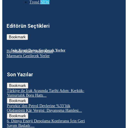
Trend
NEW
Editörün Seçtikleri
Bookmark
Şair Kenti Datça Gezilecek Yerler
Bir Masal Adası: Sedir Adası
Marmaris Gezilecek Yerler
Son Yazılar
Bookmark
Türkiye ile Irak Arasında Tarihi Adım: Kerkük-
Yumurtalık Boru Hattı...
Bookmark
Portekiz’den Petrol Devlerine %33’lük
Olağanüstü Kâr Vergisi: Dayanışma Hamlesi...
Bookmark
6. Dünya Enerji Depolama Konferansı İçin Geri
Sayım Başladı:...