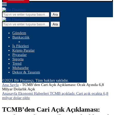
Ara
Ara
Gündem
Bankacılık
İş Fikirleri
Kripto Paralar
Piyasalar
Sigorta
Trend
Muhasebe
Dekor & Tasarım
©2023 Bir Finansçı, Tüm hakları saklıdır.
Ana Sayfa
-
TCMB’den Cari Açık Açıklaması: Ocak Ayında 6,8
Milyar Dolarlık Açık
Anasayfa Ekonomi Haberleri TCMB açıkladı: Cari açık ocakta 6,8
milyar dolar oldu
TCMB’den Cari Açık Açıklaması: