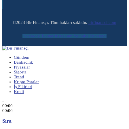
©2023 Bir Finansçı, Tüm hakları saklıdır.
birfinansci.com
Facebook
Twitter
Instagram
Youtube
Envelope
Gündem
Bankacılık
Piyasalar
Sigorta
Trend
Kripto Paralar
İş Fikirleri
Kredi
-
00:00
00:00
Sıra