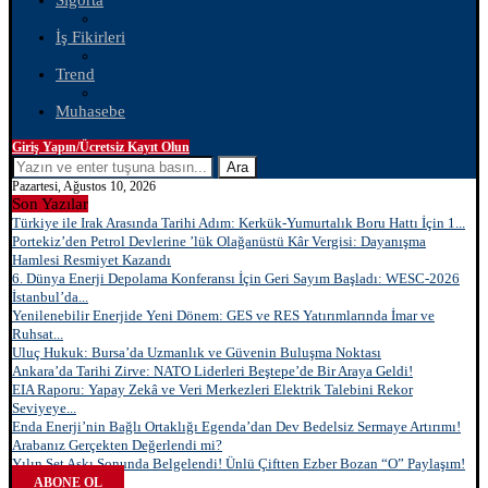
Sigorta
İş Fikirleri
Trend
Muhasebe
Giriş Yapın/Ücretsiz Kayıt Olun
Ara
Pazartesi, Ağustos 10, 2026
Son Yazılar
Türkiye ile Irak Arasında Tarihi Adım: Kerkük-Yumurtalık Boru Hattı İçin 1...
Portekiz’den Petrol Devlerine ’lük Olağanüstü Kâr Vergisi: Dayanışma
Hamlesi Resmiyet Kazandı
6. Dünya Enerji Depolama Konferansı İçin Geri Sayım Başladı: WESC-2026
İstanbul’da...
Yenilenebilir Enerjide Yeni Dönem: GES ve RES Yatırımlarında İmar ve
Ruhsat...
Uluç Hukuk: Bursa’da Uzmanlık ve Güvenin Buluşma Noktası
Ankara’da Tarihi Zirve: NATO Liderleri Beştepe’de Bir Araya Geldi!
EIA Raporu: Yapay Zekâ ve Veri Merkezleri Elektrik Talebini Rekor
Seviyeye...
Enda Enerji’nin Bağlı Ortaklığı Egenda’dan Dev Bedelsiz Sermaye Artırımı!
Arabanız Gerçekten Değerlendi mi?
Yılın Set Aşkı Sonunda Belgelendi! Ünlü Çiftten Ezber Bozan “O” Paylaşım!
ABONE OL