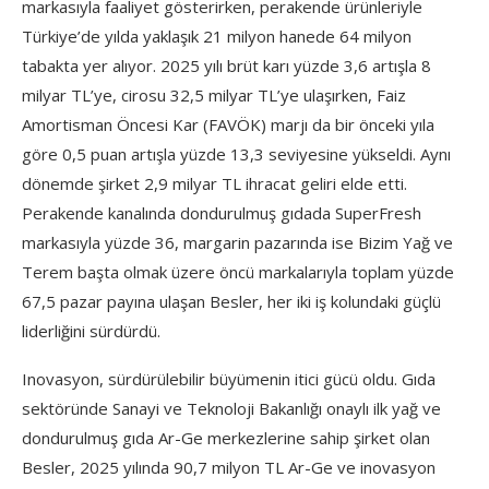
markasıyla faaliyet gösterirken, perakende ürünleriyle
Türkiye’de yılda yaklaşık 21 milyon hanede 64 milyon
tabakta yer alıyor. 2025 yılı brüt karı yüzde 3,6 artışla 8
milyar TL’ye, cirosu 32,5 milyar TL’ye ulaşırken, Faiz
Amortisman Öncesi Kar (FAVÖK) marjı da bir önceki yıla
göre 0,5 puan artışla yüzde 13,3 seviyesine yükseldi. Aynı
dönemde şirket 2,9 milyar TL ihracat geliri elde etti.
Perakende kanalında dondurulmuş gıdada SuperFresh
markasıyla yüzde 36, margarin pazarında ise Bizim Yağ ve
Terem başta olmak üzere öncü markalarıyla toplam yüzde
67,5 pazar payına ulaşan Besler, her iki iş kolundaki güçlü
liderliğini sürdürdü.
Inovasyon, sürdürülebilir büyümenin itici gücü oldu. Gıda
sektöründe Sanayi ve Teknoloji Bakanlığı onaylı ilk yağ ve
dondurulmuş gıda Ar-Ge merkezlerine sahip şirket olan
Besler, 2025 yılında 90,7 milyon TL Ar-Ge ve inovasyon