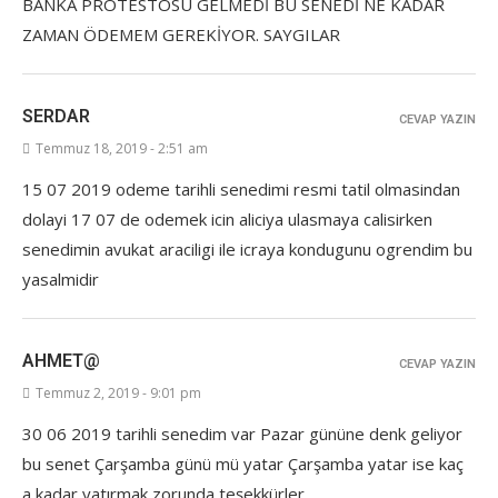
BANKA PROTESTOSU GELMEDİ BU SENEDİ NE KADAR
ZAMAN ÖDEMEM GEREKİYOR. SAYGILAR
SERDAR
CEVAP YAZIN
Temmuz 18, 2019 - 2:51 am
15 07 2019 odeme tarihli senedimi resmi tatil olmasindan
dolayi 17 07 de odemek icin aliciya ulasmaya calisirken
senedimin avukat araciligi ile icraya kondugunu ogrendim bu
yasalmidir
AHMET@
CEVAP YAZIN
Temmuz 2, 2019 - 9:01 pm
30 06 2019 tarihli senedim var Pazar gününe denk geliyor
bu senet Çarşamba günü mü yatar Çarşamba yatar ise kaç
a kadar yatırmak zorunda teşekkürler