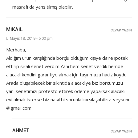
masrafı da yansıtılmış olabilir.
MIKAIL
CEVAP YAZIN
Mayıs 18, 2019 - 6:00 pm
Merhaba,
Aldığım ürün karşılığında borçlu olduğum kişiye daire ipotek
ettirip sıralı senet verdim.Yani hem senet verdik hemde
alacaklı kendini garantiye almak için taşınmaza haciz koydu.
Arada oluşabilecek bir sıkıntıda alacaklıye biz borcumuzu
yani senetimizi protesto ettirek ödeme yaparsak alacaklı
evi almak isterse biz nasıl bi sorunla karşılaşabiliriz. veysunu
@gmail.com
AHMET
CEVAP YAZIN