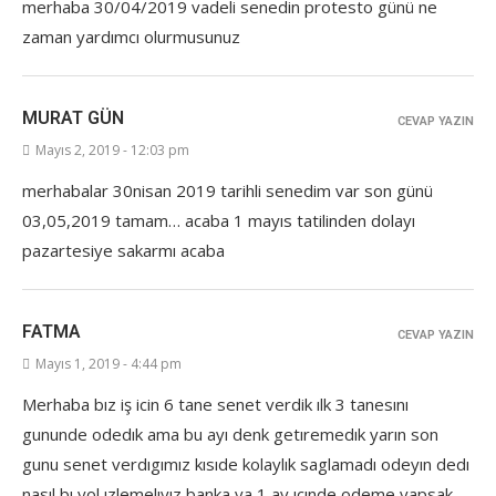
merhaba 30/04/2019 vadeli senedin protesto günü ne
zaman yardımcı olurmusunuz
MURAT GÜN
CEVAP YAZIN
Mayıs 2, 2019 - 12:03 pm
merhabalar 30nisan 2019 tarihli senedim var son günü
03,05,2019 tamam… acaba 1 mayıs tatilinden dolayı
pazartesiye sakarmı acaba
FATMA
CEVAP YAZIN
Mayıs 1, 2019 - 4:44 pm
Merhaba bız iş icin 6 tane senet verdik ılk 3 tanesını
gununde odedık ama bu ayı denk getıremedık yarın son
gunu senet verdıgımız kısıde kolaylık saglamadı odeyın dedı
nasıl bı yol ızlemelıyız banka ya 1 ay ıcınde odeme yapsak