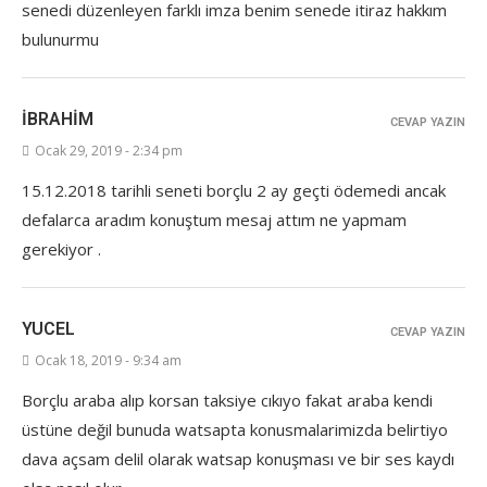
senedi düzenleyen farklı imza benim senede itiraz hakkım
bulunurmu
İBRAHIM
CEVAP YAZIN
Ocak 29, 2019 - 2:34 pm
15.12.2018 tarihli seneti borçlu 2 ay geçti ödemedi ancak
defalarca aradım konuştum mesaj attım ne yapmam
gerekiyor .
YUCEL
CEVAP YAZIN
Ocak 18, 2019 - 9:34 am
Borçlu araba alıp korsan taksiye cıkıyo fakat araba kendi
üstüne değil bunuda watsapta konusmalarimizda belirtiyo
dava açsam delil olarak watsap konuşması ve bir ses kaydı