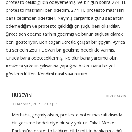
protesto çekildiği için ödeyememiş. Ve bir gün sonra 274 TL
protesto masrafını ben ödedim. 274 TL protesto masrafını
bana cebimden ödettiler. Neymiş çarşamba günü sabahtan
ödemediğim ve protesto çekildiği çin şuçlu beni çıkardılar.
Şirket son ödeme tarihini geçirmiş ve bunun suçlusu olarak
beni gösteriyor. Ben asgari ücretle çalışan bir işçiyim. Ayrıca
bu senedin 250 TL civarı bir gecikme bedeli de varmış.
Onuda bana ödeteceklermiş. Ne olur bana yardımcı olun.
Koskoca şirketin çalışanına yaptığına bakın. Bana bir yol
gösterin lütfen. Kendimi nasıl savunurum.
HÜSEYIN
CEVAP YAZIN
Haziran 9, 2019 - 2:03 pm
Merhaba, geçmiş olsun, protesto noter masrafı dışında
bir gecikme bedeli diye bir şey yoktur. Fakat Merkez
Bankası’na protesto kaldırım bildirimi için bankanın aldığı