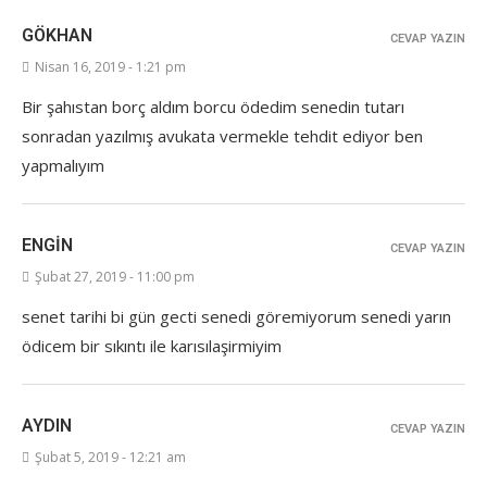
GÖKHAN
CEVAP YAZIN
Nisan 16, 2019 - 1:21 pm
Bir şahıstan borç aldım borcu ödedim senedin tutarı
sonradan yazılmış avukata vermekle tehdit ediyor ben
yapmalıyım
ENGIN
CEVAP YAZIN
Şubat 27, 2019 - 11:00 pm
senet tarihi bi gün gecti senedi göremiyorum senedi yarın
ödicem bir sıkıntı ile karısılaşirmiyim
AYDIN
CEVAP YAZIN
Şubat 5, 2019 - 12:21 am