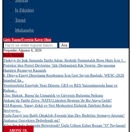
Sigorta
İş Fikirleri
Trend
Muhasebe
Giriş Yapın/Ücretsiz Kayıt Olun
Ara
Perşembe, Ağustos 6, 2026
Son Yazılar
Türkiye ile Irak Arasında Tarihi Adım: Kerkük-Yumurtalık Boru Hattı İçin 1...
Portekiz’den Petrol Devlerine ’lük Olağanüstü Kâr Vergisi: Dayanışma
Hamlesi Resmiyet Kazandı
6. Dünya Enerji Depolama Konferansı İçin Geri Sayım Başladı: WESC-2026
İstanbul’da...
Yenilenebilir Enerjide Yeni Dönem: GES ve RES Yatırımlarında İmar ve
Ruhsat...
Uluç Hukuk: Bursa’da Uzmanlık ve Güvenin Buluşma Noktası
Ankara’da Tarihi Zirve: NATO Liderleri Beştepe’de Bir Araya Geldi!
EIA Raporu: Yapay Zekâ ve Veri Merkezleri Elektrik Talebini Rekor
Seviyeye...
Enda Enerji’nin Bağlı Ortaklığı Egenda’dan Dev Bedelsiz Sermaye Artırımı!
Arabanız Gerçekten Değerlendi mi?
Yılın Set Aşkı Sonunda Belgelendi! Ünlü Çiftten Ezber Bozan “O” Paylaşım!
ABONE OL