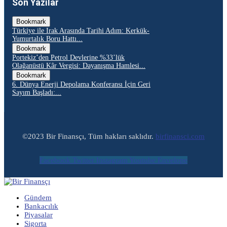
Son Yazılar
Bookmark
Türkiye ile Irak Arasında Tarihi Adım: Kerkük-
Yumurtalık Boru Hattı...
Bookmark
Portekiz’den Petrol Devlerine %33’lük
Olağanüstü Kâr Vergisi: Dayanışma Hamlesi...
Bookmark
6. Dünya Enerji Depolama Konferansı İçin Geri
Sayım Başladı:...
©2023 Bir Finansçı, Tüm hakları saklıdır.
birfinansci.com
Facebook
Twitter
Instagram
Youtube
Envelope
Gündem
Bankacılık
Piyasalar
Sigorta