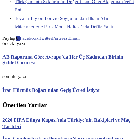
Türk Çimento Sektörünün Değerli İsmi Öner Akgerman Vefat
Etti
Teyana Taylor, Louvre Soygunundan İlham Alan
Mücevherlerle Paris Moda Haftası’nda Defile Yaptı
Paylaş
0
Facebook
Twitter
Pinterest
Email
önceki yazı
AB Raporuna Göre Avrupa’da Her Üç Kadından Birinin
Şiddet Görmesi
sonraki yazı
İran Hürmüz Boğazı’ndan Geçiş Ücreti İstiyor
Önerilen Yazılar
2026 FIFA Dünya Kupası’nda Türkiye’nin Rakipleri ve Maç
Tarihleri
İran Cumhurbaşkanı Pezeşkiyan’dan savaşı sonlandırma