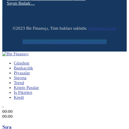
Sayım Başladı:...
©2023 Bir Finansçı, Tüm hakları saklıdır.
birfinansci.com
Facebook
Twitter
Instagram
Youtube
Envelope
Gündem
Bankacılık
Piyasalar
Sigorta
Trend
Kripto Paralar
İş Fikirleri
Kredi
-
00:00
00:00
Sıra