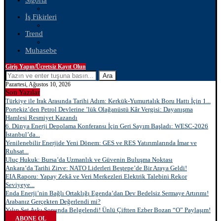
Sigorta
İş Fikirleri
Trend
Muhasebe
Giriş Yapın/Ücretsiz Kayıt Olun
Ara
Pazartesi, Ağustos 10, 2026
Son Yazılar
Türkiye ile Irak Arasında Tarihi Adım: Kerkük-Yumurtalık Boru Hattı İçin 1...
Portekiz’den Petrol Devlerine ’lük Olağanüstü Kâr Vergisi: Dayanışma
Hamlesi Resmiyet Kazandı
6. Dünya Enerji Depolama Konferansı İçin Geri Sayım Başladı: WESC-2026
İstanbul’da...
Yenilenebilir Enerjide Yeni Dönem: GES ve RES Yatırımlarında İmar ve
Ruhsat...
Uluç Hukuk: Bursa’da Uzmanlık ve Güvenin Buluşma Noktası
Ankara’da Tarihi Zirve: NATO Liderleri Beştepe’de Bir Araya Geldi!
EIA Raporu: Yapay Zekâ ve Veri Merkezleri Elektrik Talebini Rekor
Seviyeye...
Enda Enerji’nin Bağlı Ortaklığı Egenda’dan Dev Bedelsiz Sermaye Artırımı!
Arabanız Gerçekten Değerlendi mi?
Yılın Set Aşkı Sonunda Belgelendi! Ünlü Çiftten Ezber Bozan “O” Paylaşım!
ABONE OL