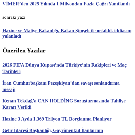
VİMER’den 2025 Yılında 1 Milyondan Fazla Çağrı Yanıtlandı
sonraki yazı
Hazine ve Maliye Bakanlığı, Bakan Şimşek ile ortaklık iddiasını
yalanladı
Önerilen Yazılar
2026 FIFA Dünya Kupası’nda Türkiye’nin Rakipleri ve Maç
Tarihleri
İran Cumhurbaşkanı Pezeşkiyan’dan savaşı sonlandırma
mesajı
Kenan Tekdağ’a CAN HOLDİNG Soruşturmasında Tahliye
Kararı Verildi
Hazine 3 Ayda 1,369 Trilyon TL Borçlanma Planlıyor
Gelir İdaresi Başkanlığı, Gayrimenkul İlanlarının