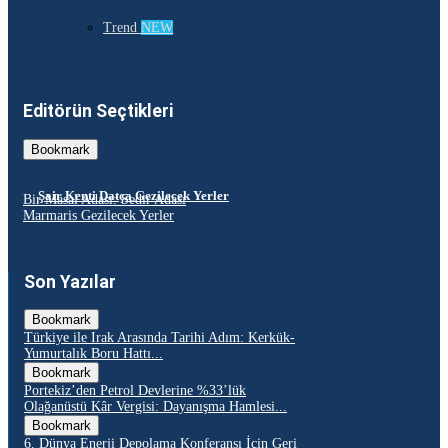
Trend
NEW
Editörün Seçtikleri
Bookmark
Şair Kenti Datça Gezilecek Yerler
Bir Masal Adası: Sedir Adası
Marmaris Gezilecek Yerler
Son Yazılar
Bookmark
Türkiye ile Irak Arasında Tarihi Adım: Kerkük-
Yumurtalık Boru Hattı...
Bookmark
Portekiz’den Petrol Devlerine %33’lük
Olağanüstü Kâr Vergisi: Dayanışma Hamlesi...
Bookmark
6. Dünya Enerji Depolama Konferansı İçin Geri