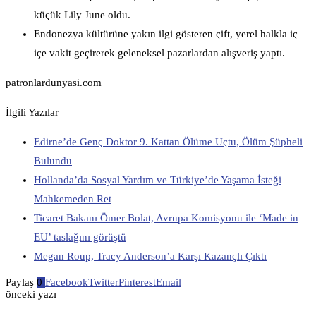
küçük Lily June oldu.
Endonezya kültürüne yakın ilgi gösteren çift, yerel halkla iç
içe vakit geçirerek geleneksel pazarlardan alışveriş yaptı.
patronlardunyasi.com
İlgili Yazılar
Edirne’de Genç Doktor 9. Kattan Ölüme Uçtu, Ölüm Şüpheli
Bulundu
Hollanda’da Sosyal Yardım ve Türkiye’de Yaşama İsteği
Mahkemeden Ret
Ticaret Bakanı Ömer Bolat, Avrupa Komisyonu ile ‘Made in
EU’ taslağını görüştü
Megan Roup, Tracy Anderson’a Karşı Kazançlı Çıktı
Paylaş
0
Facebook
Twitter
Pinterest
Email
önceki yazı