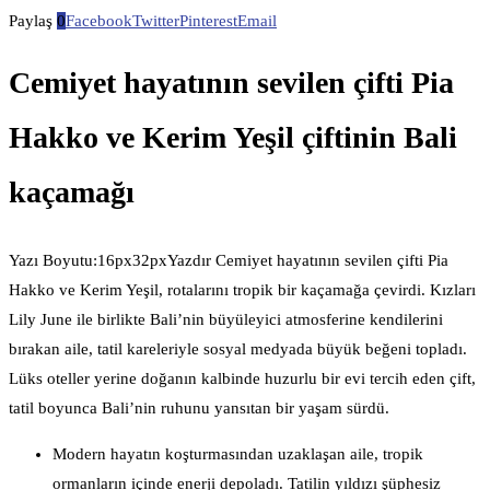
Paylaş
0
Facebook
Twitter
Pinterest
Email
Cemiyet hayatının sevilen çifti Pia
Hakko ve Kerim Yeşil çiftinin Bali
kaçamağı
Yazı Boyutu:16px32pxYazdır Cemiyet hayatının sevilen çifti Pia
Hakko ve Kerim Yeşil, rotalarını tropik bir kaçamağa çevirdi. Kızları
Lily June ile birlikte Bali’nin büyüleyici atmosferine kendilerini
bırakan aile, tatil kareleriyle sosyal medyada büyük beğeni topladı.
Lüks oteller yerine doğanın kalbinde huzurlu bir evi tercih eden çift,
tatil boyunca Bali’nin ruhunu yansıtan bir yaşam sürdü.
Modern hayatın koşturmasından uzaklaşan aile, tropik
ormanların içinde enerji depoladı. Tatilin yıldızı şüphesiz