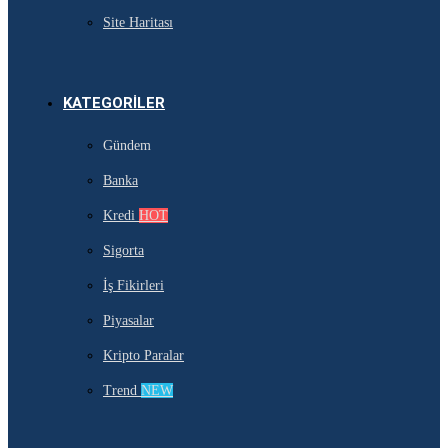
Site Haritası
KATEGORILER
Gündem
Banka
Kredi
HOT
Sigorta
İş Fikirleri
Piyasalar
Kripto Paralar
Trend
NEW