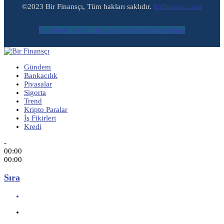
©2023 Bir Finansçı, Tüm hakları saklıdır.
birfinansci.com
Facebook
Twitter
Instagram
Youtube
Envelope
Gündem
Bankacılık
Piyasalar
Sigorta
Trend
Kripto Paralar
İş Fikirleri
Kredi
-
00:00
00:00
Sıra