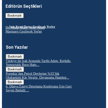
Editörün Seçtikleri
Bookmark
Şair Kenti Datça Gezilecek Yerler
Bir Masal Adası: Sedir Adası
Marmaris Gezilecek Yerler
Son Yazılar
Bookmark
Türkiye ile Irak Arasında Tarihi Adım: Kerkük-
Yumurtalık Boru Hattı...
Bookmark
Portekiz’den Petrol Devlerine %33’lük
Olağanüstü Kâr Vergisi: Dayanışma Hamlesi...
Bookmark
6. Dünya Enerji Depolama Konferansı İçin Geri
Sayım Başladı:...