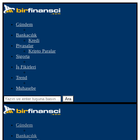
Gündem
Bankacılık
Kredi
Piyasalar
Kripto Paralar
Sigorta
İş Fikirleri
Trend
Muhasebe
Ara
Gündem
Bankacılık