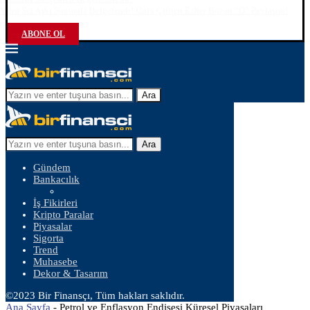
Yılın Set Aşkı Sonunda Belgelendi! Ünlü Çiftten Ezber Bozan “O” Paylaşım!
ABONE OL
Ara
Ara
Gündem
Bankacılık
İş Fikirleri
Kripto Paralar
Piyasalar
Sigorta
Trend
Muhasebe
Dekor & Tasarım
©2023 Bir Finansçı, Tüm hakları saklıdır.
Ana Sayfa
-
Petrol ve Enflasyon Endişesi Küresel Piyasaları