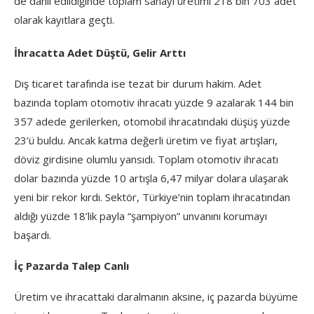
de dahil edildiğinde toplam sanayi üretimi 218 bin 703 adet
olarak kayıtlara geçti.
İhracatta Adet Düştü, Gelir Arttı
Dış ticaret tarafında ise tezat bir durum hakim. Adet
bazında toplam otomotiv ihracatı yüzde 9 azalarak 144 bin
357 adede gerilerken, otomobil ihracatındaki düşüş yüzde
23’ü buldu. Ancak katma değerli üretim ve fiyat artışları,
döviz girdisine olumlu yansıdı. Toplam otomotiv ihracatı
dolar bazında yüzde 10 artışla 6,47 milyar dolara ulaşarak
yeni bir rekor kırdı. Sektör, Türkiye’nin toplam ihracatından
aldığı yüzde 18’lik payla “şampiyon” unvanını korumayı
başardı.
İç Pazarda Talep Canlı
Üretim ve ihracattaki daralmanın aksine, iç pazarda büyüme