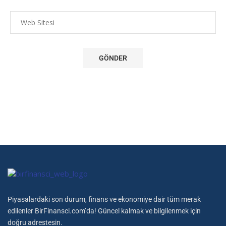
Piyasalardaki son durum, finans ve ekonomiye dair tüm merak
edilenler BirFinansci.com’da! Güncel kalmak ve bilgilenmek için
doğru adrestesin.