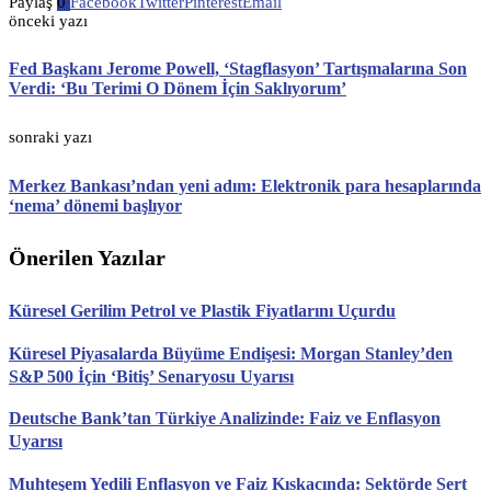
Paylaş
0
Facebook
Twitter
Pinterest
Email
önceki yazı
Fed Başkanı Jerome Powell, ‘Stagflasyon’ Tartışmalarına Son
Verdi: ‘Bu Terimi O Dönem İçin Saklıyorum’
sonraki yazı
Merkez Bankası’ndan yeni adım: Elektronik para hesaplarında
‘nema’ dönemi başlıyor
Önerilen Yazılar
Küresel Gerilim Petrol ve Plastik Fiyatlarını Uçurdu
Küresel Piyasalarda Büyüme Endişesi: Morgan Stanley’den
S&P 500 İçin ‘Bitiş’ Senaryosu Uyarısı
Deutsche Bank’tan Türkiye Analizinde: Faiz ve Enflasyon
Uyarısı
Muhteşem Yedili Enflasyon ve Faiz Kıskacında: Sektörde Sert