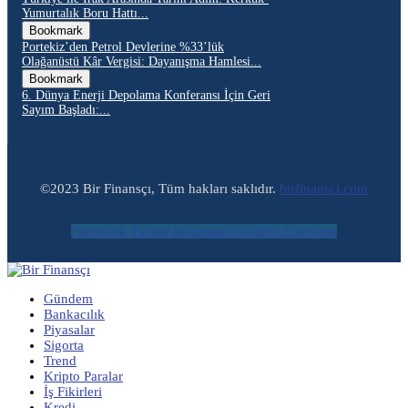
Yumurtalık Boru Hattı...
Bookmark
Portekiz’den Petrol Devlerine %33’lük
Olağanüstü Kâr Vergisi: Dayanışma Hamlesi...
Bookmark
6. Dünya Enerji Depolama Konferansı İçin Geri
Sayım Başladı:...
©2023 Bir Finansçı, Tüm hakları saklıdır.
birfinansci.com
Facebook
Twitter
Instagram
Youtube
Envelope
Gündem
Bankacılık
Piyasalar
Sigorta
Trend
Kripto Paralar
İş Fikirleri
Kredi