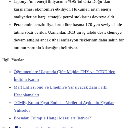
Japonya’nın enerji ihtiyacının %95’ini Orta Doğu’dan
karşılaması ekonomiyi etkiliyor. Hükümet, artan enerji
maliyetlerine karşı stratejik petrol stoklarını devreye aldı.
Perakende benzin fiyatlarını litre başına 170 yen seviyesinde
tutma sözü verildi. Uzmanlar, BOJ’un iç talebi desteklemeye
devam ettiğini ancak ithal enflasyon risklerinin daha şahin bir
tutumu zorunlu kılacağını belirtiyor.
İlgili Yazılar
Öğretmenlere Ulaşımda Çifte Müjde: THY ve TCDD’den
İndirim Kararı
Mart Enflasyonu ve Emekliye Yansıyacak Zam Farkı
Hesaplamaları
TCMB, Konut Fiyat Endeksi Verilerini Açıkladı: Fiyatlar
Yükseldi
Borsalar, Trump’a Hangi Mesajları İletiyor?