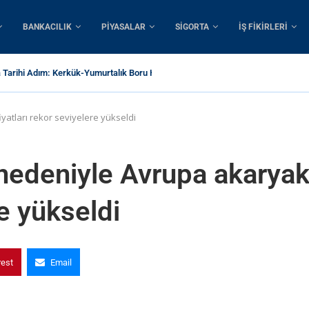
BANKACILIK
PIYASALAR
SIGORTA
İŞ FIKIRLERI
a Tarihi Adım: Kerkük-Yumurtalık Boru Hattı İçin 1...
yatları rekor seviyelere yükseldi
 nedeniyle Avrupa akaryak
re yükseldi
rest
Email