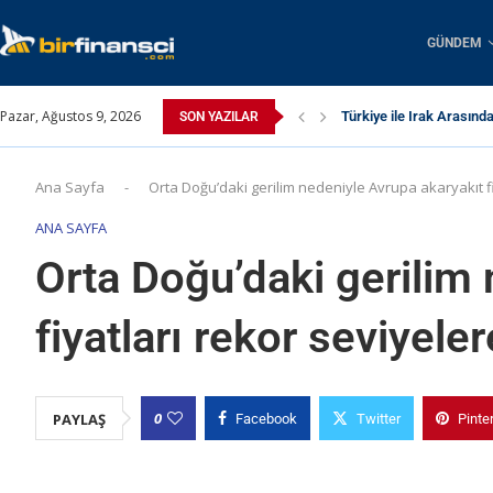
GÜNDEM
Pazar, Ağustos 9, 2026
Türkiye ile Irak Arasınd
SON YAZILAR
Ana Sayfa
-
Orta Doğu’daki gerilim nedeniyle Avrupa akaryakıt fi
ANA SAYFA
Orta Doğu’daki gerilim
fiyatları rekor seviyele
0
PAYLAŞ
Facebook
Twitter
Pinte