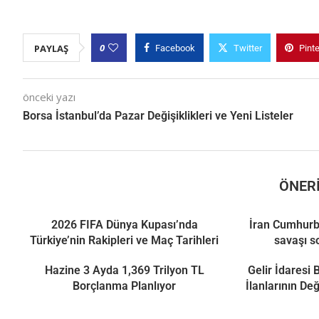
0
PAYLAŞ
Facebook
Twitter
Pint
önceki yazı
Borsa İstanbul’da Pazar Değişiklikleri ve Yeni Listeler
ÖNERI
2026 FIFA Dünya Kupası’nda
İran Cumhurb
Türkiye’nin Rakipleri ve Maç Tarihleri
savaşı s
Hazine 3 Ayda 1,369 Trilyon TL
Gelir İdaresi
Borçlanma Planlıyor
İlanlarının De