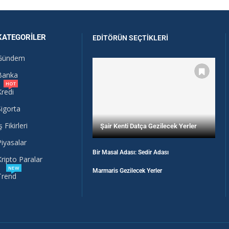
KATEGORILER
EDITÖRÜN SEÇTIKLERI
Gündem
Banka
HOT
Kredi
Sigorta
ş Fikirleri
Şair Kenti Datça Gezilecek Yerler
Piyasalar
Bir Masal Adası: Sedir Adası
Kripto Paralar
NEW
Marmaris Gezilecek Yerler
Trend