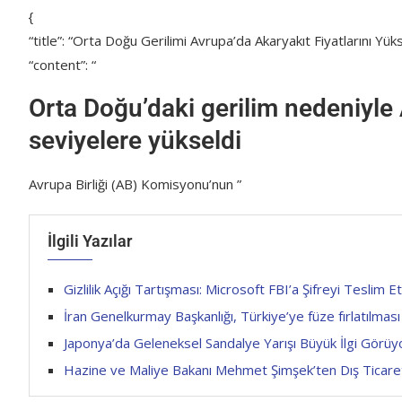
{
“title”: “Orta Doğu Gerilimi Avrupa’da Akaryakıt Fiyatlarını Yüks
“content”: “
Orta Doğu’daki gerilim nedeniyle 
seviyelere yükseldi
Avrupa Birliği (AB) Komisyonu’nun ”
İlgili Yazılar
Gizlilik Açığı Tartışması: Microsoft FBI’a Şifreyi Teslim Et
İran Genelkurmay Başkanlığı, Türkiye’ye füze fırlatılması i
Japonya’da Geleneksel Sandalye Yarışı Büyük İlgi Görüy
Hazine ve Maliye Bakanı Mehmet Şimşek’ten Dış Ticaret