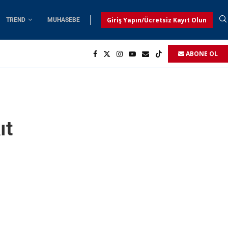
Giriş Yapın/Ücretsiz Kayıt Olun
TREND
MUHASEBE
ABONE OL
ıt