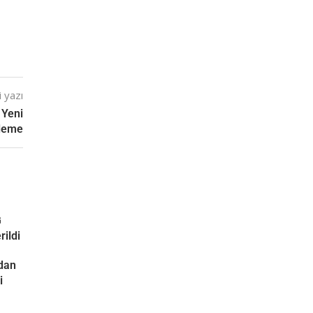
 yazı
 Yeni
leme
G
rildi
ndan
i