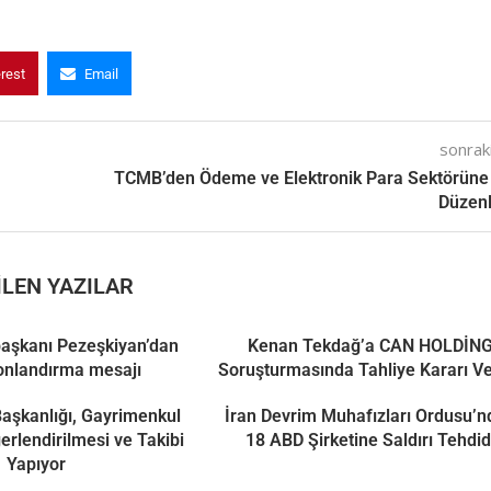
erest
Email
sonraki
TCMB’den Ödeme ve Elektronik Para Sektörüne
Düzen
LEN YAZILAR
aşkanı Pezeşkiyan’dan
Kenan Tekdağ’a CAN HOLDİN
onlandırma mesajı
Soruşturmasında Tahliye Kararı Ve
 Başkanlığı, Gayrimenkul
İran Devrim Muhafızları Ordusu’
ğerlendirilmesi ve Takibi
18 ABD Şirketine Saldırı Tehdid
Yapıyor