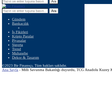
Ara
Ara
Gündem
Bankacılık
İş Fikirleri
Kripto Paralar
Piyasalar
Sigorta
Trend
Muhasebe
Dekor & Tasarım
©2023 Bir Finansçı, Tüm hakları saklıdır.
Ana Sayfa
-
Milli Savunma Bakanlığı duyurdu, TCG Anadolu Kuzey Ku