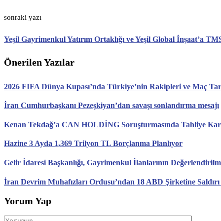
sonraki yazı
Yeşil Gayrimenkul Yatırım Ortaklığı ve Yeşil Global İnşaat’a T
Önerilen Yazılar
2026 FIFA Dünya Kupası’nda Türkiye’nin Rakipleri ve Maç Tari
İran Cumhurbaşkanı Pezeşkiyan’dan savaşı sonlandırma mesajı
Kenan Tekdağ’a CAN HOLDİNG Soruşturmasında Tahliye Karar
Hazine 3 Ayda 1,369 Trilyon TL Borçlanma Planlıyor
Gelir İdaresi Başkanlığı, Gayrimenkul İlanlarının Değerlendirilm
İran Devrim Muhafızları Ordusu’ndan 18 ABD Şirketine Saldırı
Yorum Yap