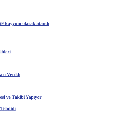
MSF kayyum olarak atandı
hleri
ı Verildi
esi ve Takibi Yapıyor
 Tehdidi