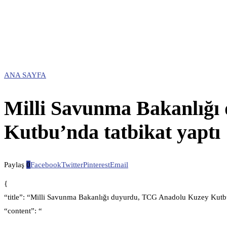
ANA SAYFA
Milli Savunma Bakanlığ
Kutbu’nda tatbikat yaptı
Paylaş
0
Facebook
Twitter
Pinterest
Email
{
“title”: “Milli Savunma Bakanlığı duyurdu, TCG Anadolu Kuzey Kutbu’
“content”: “