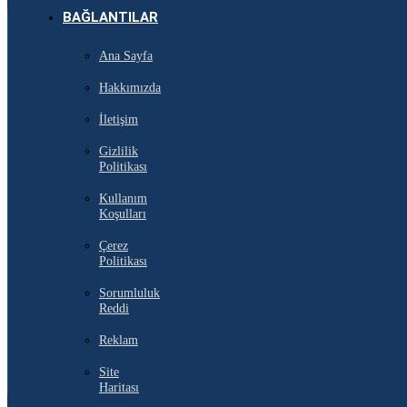
BAĞLANTILAR
Ana Sayfa
Hakkımızda
İletişim
Gizlilik
Politikası
Kullanım
Koşulları
Çerez
Politikası
Sorumluluk
Reddi
Reklam
Site
Haritası