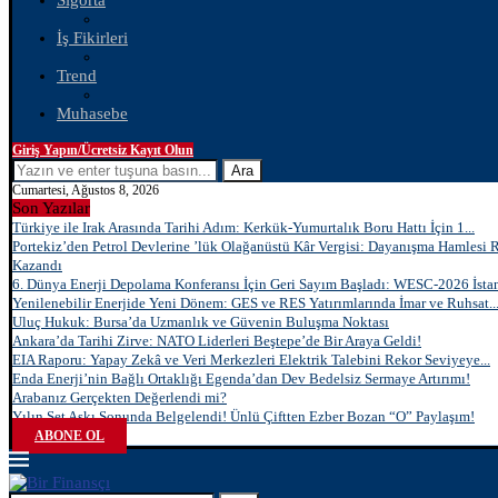
Sigorta
İş Fikirleri
Trend
Muhasebe
Giriş Yapın/Ücretsiz Kayıt Olun
Ara
Cumartesi, Ağustos 8, 2026
Son Yazılar
Türkiye ile Irak Arasında Tarihi Adım: Kerkük-Yumurtalık Boru Hattı İçin 1...
Portekiz’den Petrol Devlerine ’lük Olağanüstü Kâr Vergisi: Dayanışma Hamlesi 
Kazandı
6. Dünya Enerji Depolama Konferansı İçin Geri Sayım Başladı: WESC-2026 İstan
Yenilenebilir Enerjide Yeni Dönem: GES ve RES Yatırımlarında İmar ve Ruhsat..
Uluç Hukuk: Bursa’da Uzmanlık ve Güvenin Buluşma Noktası
Ankara’da Tarihi Zirve: NATO Liderleri Beştepe’de Bir Araya Geldi!
EIA Raporu: Yapay Zekâ ve Veri Merkezleri Elektrik Talebini Rekor Seviyeye...
Enda Enerji’nin Bağlı Ortaklığı Egenda’dan Dev Bedelsiz Sermaye Artırımı!
Arabanız Gerçekten Değerlendi mi?
Yılın Set Aşkı Sonunda Belgelendi! Ünlü Çiftten Ezber Bozan “O” Paylaşım!
ABONE OL