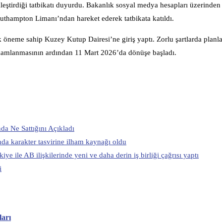
tirdiği tatbikatı duyurdu. Bakanlık sosyal medya hesapları üzerinden
outhampton Limanı’ndan hareket ederek tatbikata katıldı.
 öneme sahip Kuzey Kutup Dairesi’ne giriş yaptı. Zorlu şartlarda planl
in tamamlanmasının ardından 11 Mart 2026’da dönüşe başladı.
a Ne Sattığını Açıkladı
da karakter tasvirine ilham kaynağı oldu
ile AB ilişkilerinde yeni ve daha derin iş birliği çağrısı yaptı
i
arı