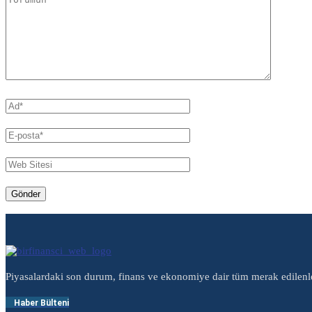
Piyasalardaki son durum, finans ve ekonomiye dair tüm merak edilenl
Haber Bülteni