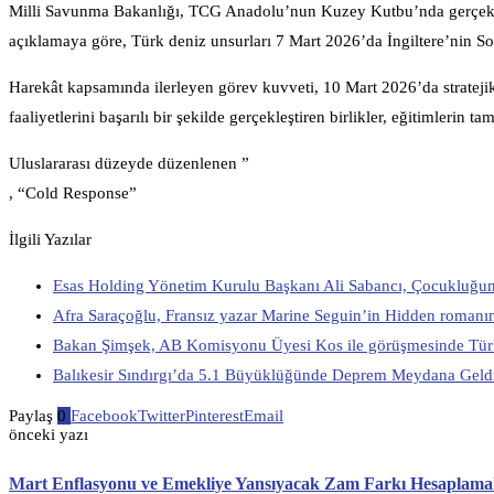
Milli Savunma Bakanlığı, TCG Anadolu’nun Kuzey Kutbu’nda gerçekleş
açıklamaya göre, Türk deniz unsurları 7 Mart 2026’da İngiltere’nin S
Harekât kapsamında ilerleyen görev kuvveti, 10 Mart 2026’da stratejik
faaliyetlerini başarılı bir şekilde gerçekleştiren birlikler, eğitimler
Uluslararası düzeyde düzenlenen ”
, “Cold Response”
İlgili Yazılar
Esas Holding Yönetim Kurulu Başkanı Ali Sabancı, Çocukluğund
Afra Saraçoğlu, Fransız yazar Marine Seguin’in Hidden romanın
Bakan Şimşek, AB Komisyonu Üyesi Kos ile görüşmesinde Türkiye 
Balıkesir Sındırgı’da 5.1 Büyüklüğünde Deprem Meydana Geld
Paylaş
0
Facebook
Twitter
Pinterest
Email
önceki yazı
Mart Enflasyonu ve Emekliye Yansıyacak Zam Farkı Hesaplamal