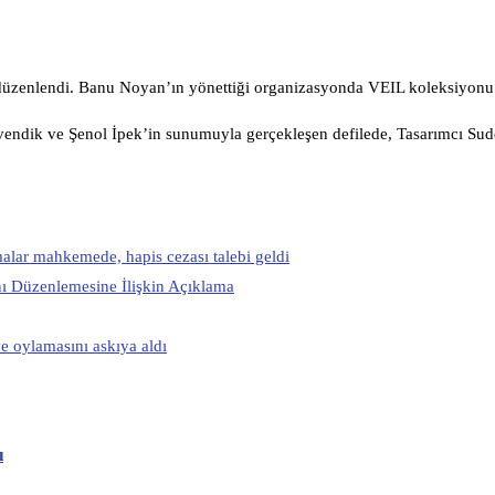
düzenlendi. Banu Noyan’ın yönettiği organizasyonda VEIL koleksiyonu 
Güvendik ve Şenol İpek’in sunumuyla gerçekleşen defilede, Tasarımcı Su
alar mahkemede, hapis cezası talebi geldi
nı Düzenlemesine İlişkin Açıklama
e oylamasını askıya aldı
ı