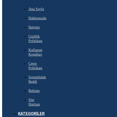
Ana Sayfa
Hakkımızda
İletişim
Gizlilik
Politikası
Kullanım
Koşulları
Çerez
Politikası
Sorumluluk
Reddi
Reklam
Site
Haritası
KATEGORILER