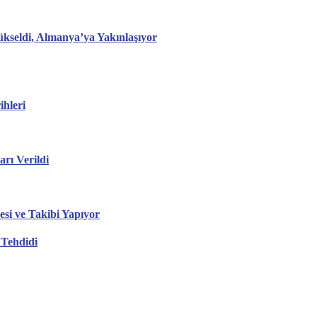
ükseldi, Almanya’ya Yakınlaşıyor
hleri
ı Verildi
esi ve Takibi Yapıyor
 Tehdidi