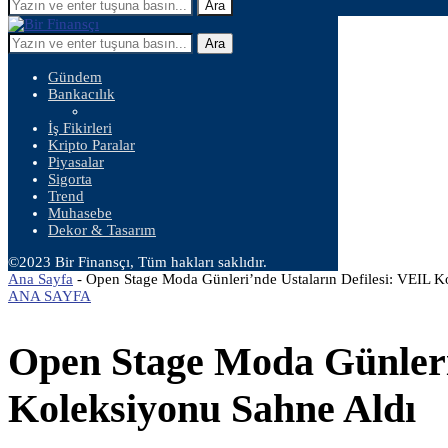
Ara
Ara
Gündem
Bankacılık
İş Fikirleri
Kripto Paralar
Piyasalar
Sigorta
Trend
Muhasebe
Dekor & Tasarım
©2023 Bir Finansçı, Tüm hakları saklıdır.
Ana Sayfa
-
Open Stage Moda Günleri’nde Ustaların Defilesi: VEIL K
ANA SAYFA
Open Stage Moda Günleri’
Koleksiyonu Sahne Aldı