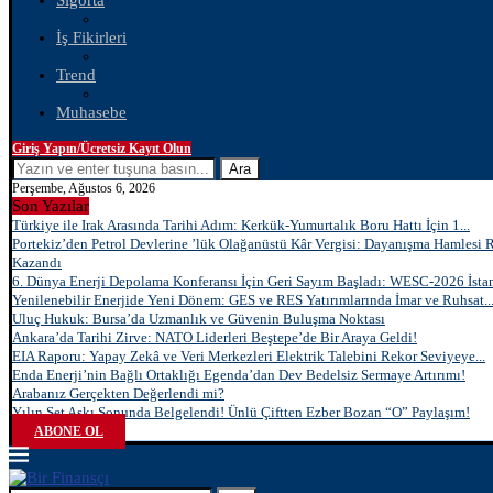
Sigorta
İş Fikirleri
Trend
Muhasebe
Giriş Yapın/Ücretsiz Kayıt Olun
Ara
Perşembe, Ağustos 6, 2026
Son Yazılar
Türkiye ile Irak Arasında Tarihi Adım: Kerkük-Yumurtalık Boru Hattı İçin 1...
Portekiz’den Petrol Devlerine ’lük Olağanüstü Kâr Vergisi: Dayanışma Hamlesi 
Kazandı
6. Dünya Enerji Depolama Konferansı İçin Geri Sayım Başladı: WESC-2026 İstan
Yenilenebilir Enerjide Yeni Dönem: GES ve RES Yatırımlarında İmar ve Ruhsat..
Uluç Hukuk: Bursa’da Uzmanlık ve Güvenin Buluşma Noktası
Ankara’da Tarihi Zirve: NATO Liderleri Beştepe’de Bir Araya Geldi!
EIA Raporu: Yapay Zekâ ve Veri Merkezleri Elektrik Talebini Rekor Seviyeye...
Enda Enerji’nin Bağlı Ortaklığı Egenda’dan Dev Bedelsiz Sermaye Artırımı!
Arabanız Gerçekten Değerlendi mi?
Yılın Set Aşkı Sonunda Belgelendi! Ünlü Çiftten Ezber Bozan “O” Paylaşım!
ABONE OL