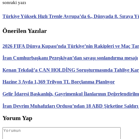
sonraki yazı
Türkiye Yüksek Hızlı Trenle Avrupa’da 6., Dünyada 8. Sıraya Y
Önerilen Yazılar
2026 FIFA Dünya Kupası’nda Türkiye’nin Rakipleri ve Maç Tari
İran Cumhurbaşkanı Pezeşkiyan’dan savaşı sonlandırma mesajı
Kenan Tekdağ’a CAN HOLDİNG Soruşturmasında Tahliye Karar
Hazine 3 Ayda 1,369 Trilyon TL Borçlanma Planlıyor
Gelir İdaresi Başkanlığı, Gayrimenkul İlanlarının Değerlendirilm
İran Devrim Muhafızları Ordusu’ndan 18 ABD Şirketine Saldırı
Yorum Yap