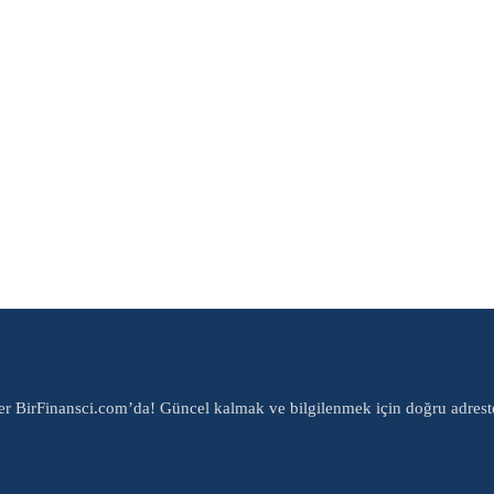
er BirFinansci.com’da! Güncel kalmak ve bilgilenmek için doğru adrest